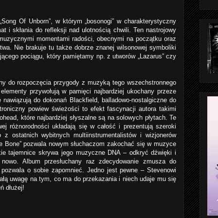
 „Song Of Unborn”, w którym „bosonogi” w charakterystyczny
at i skłania do refleksji nad ulotnością chwili. Ten nastrojowy
z muzycznymi momentami radości, obecnymi na początku oraz
twa. Nie brakuje tu także dobrze znanej wilsonowej symboliki
jącego pociągu, który pamiętamy np. z utworów „Lazarus” czy
lny do rozpoczęcia przygody z muzyką tego wszechstronnego
elementy przywołują w pamięci najbardziej ukochany przeze
 nawiązują do dokonań Blackfield, balladowo-nostalgiczne do
roniczny powiew świeżości to efekt fascynacji autora takimi
ohead, które najbardziej słyszalne są na solowych płytach. Te
j różnorodności układają się w całość i prezentują szeroki
 z ostatnich wybitnych multiinstrumentalistów i wizjonerów
he Bone” pozwala nowym słuchaczom zakochać się w muzyce
akie tajemnice skrywa jego muzyczne DNA – odkryć dźwięki i
a nowo. Album przesłuchany raz zdecydowanie zmusza do
e pozwala o sobie zapomnieć. Jedno jest pewne – Stevenowi
ałą uwagę na tym, co ma do przekazania i niech udaje mu się
eń dłużej!