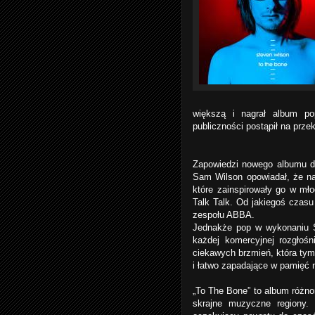
większą i nagrał album p
publiczności postąpił na pr
Zapowiedzi nowego albumu dl
Sam Wilson opowiadał, że na
które zainspirowały go w młod
Talk Talk. Od jakiegoś czas
zespołu ABBA.
Jednakże pop w wykonaniu 
każdej komercyjnej rozgłośn
ciekawych brzmień, która tym
i łatwo zapadające w pamięć 
„To The Bone” to album różno
skrajne muzyczne regiony. 