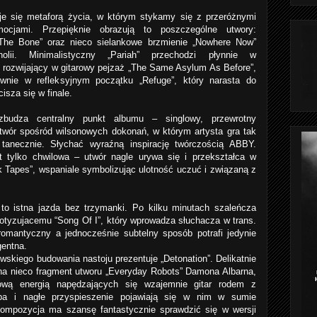
je się metaforą życia, w którym stykamy się z przeróżnymi
mocjami. Przepięknie obrazują to poszczególne utwory:
The Bone” oraz nieco sielankowe brzmienie „Nowhere Now”
olii. Minimalistyczny „Pariah” przechodzi płynnie w
i rozwijający w gitarowy pejzaż „The Same Asylum As Before”,
wnie w refleksyjnym początku „Refuge”, który narasta do
isza się w finale.
wzbudza centralny punkt albumu – singlowy, przewrotny
utwór spośród wilsonowych dokonań, w którym artysta gra tak
 tanecznie. Słychać wyraźną inspirację twórczością ABBY.
t tylko chwilowa – utwór nagle urywa się i przekształca w
 Tapes”, wspaniale symbolizując ulotność uczuć i związaną z
to istna jazda bez trzymanki. Po kilku minutach szaleńcza
notyzujacemu “Song Of I”, który wprowadza słuchacza w trans.
omantyczny a jednocześnie subtelny sposób potrafi jedynie
gentna.
wskiego budowania nastoju prezentuje „Detonation”. Delikatnie
na nieco fragment utworu „Everyday Robots” Damona Albarna,
ową energią napędzających się wzajemnie gitar rodem z
mpa i nagłe przyspieszenie pojawiają się w nim w sumie
kompozycja ma szansę fantastycznie sprawdzić się w wersji