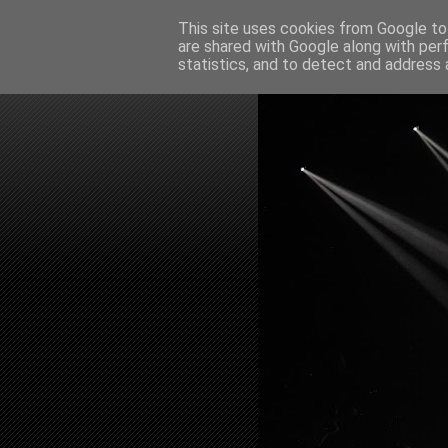
This site uses cookies from Google to 
are shared with Google along with per
statistics, and to detect and address 