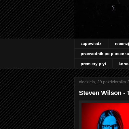
zapowiedzi
recenz
przewodnik po piosenk
premiery płyt
konc
niedziela, 29 października
Steven Wilson - 