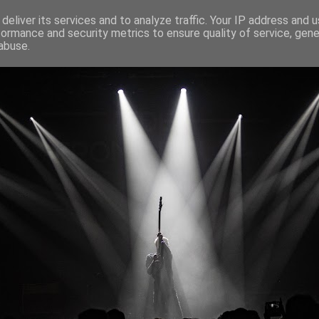
deliver its services and to analyze traffic. Your IP address and 
formance and security metrics to ensure quality of service, gen
abuse.