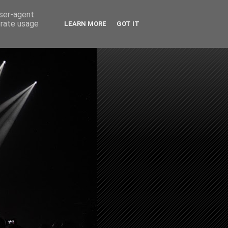
user-agent
erate usage
LEARN MORE
GOT IT