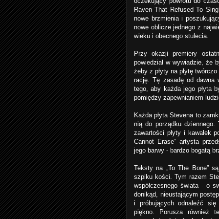
oczekujący powrotu do czas
Raven That Refused To Sing”
nowe brzmienia i poszukując
nowe oblicze jednego z najwi
wieku i obecnego stulecia.
Przy okazji premiery ostat
powiedział w wywiadzie, że 
żeby z płyty na płytę twórczo
rację. Tę zasadę od dawna w
tego, aby każda jego płyta b
pomiędzy zapewnianiem ludzi
Każda płyta Stevena to zamkni
nią do porządku dziennego. 
zawartości płyty i kawałek 
Cannot Erase” artysta prze
jego barwy - bardzo bogatą br
Teksty na „To The Bone” są 
szpiku kości. Tym razem Stev
współczesnego świata - o s
donikąd, nieustającym postę
i próbujących odnaleźć się
piękno. Porusza również t