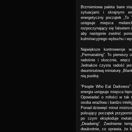
Brzmieniowa paleta barw sta
sytuacjami i skrajnymi e
energetyczny początek „To 
ustępuje miejsca melanch
rozpoczynający się falsetem 
aby następnie zwolnić pono
kulminacyjnego wybuchu i wyc
Największe kontrowersje 
„Permanating”. To pierwszy 
radośnie i skocznie, wręcz
Jednakże czysta radość jes
dwuminutową miniaturę „Blank
nią pustkę.
“People Who Eat Darkness” 
energia ustępuje miejsca hip
Opowiadać o miłości w tak r
osoba wrażliwa i bardzo inteli
Ponad dziewięć minut mistrzo
pulsujący początek przypomi
po czym eksploduje metal
„Deadwing”. Zwolnienie te
dwukrotnie, co sprawia, że 