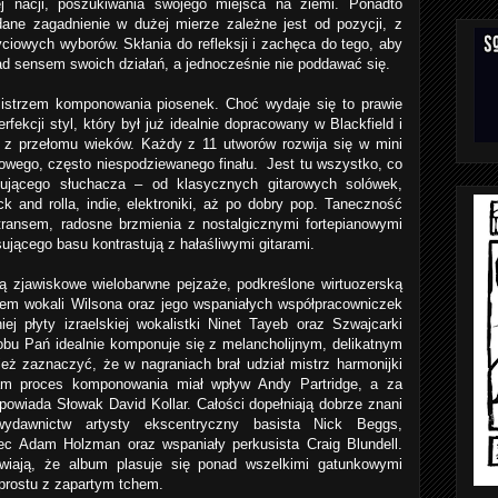
ej nacji, poszukiwania swojego miejsca na ziemi. Ponadto
dane zagadnienie w dużej mierze zależne jest od pozycji, z
 życiowych wyborów. Skłania do refleksji i zachęca do tego, aby
ad sensem swoich działań, a jednocześnie nie poddawać się.
mistrzem komponowania piosenek. Choć wydaje się to prawie
rfekcji styl, który był już idealnie dopracowany w Blackfield i
 z przełomu wieków. Każdy z 11 utworów rozwija się w mini
tkowego, często niespodziewanego finału.
Jest tu wszystko, co
ującego słuchacza – od klasycznych gitarowych solówek,
k and rolla, indie, elektroniki, aż po dobry pop. Taneczność
ransem, radosne brzmienia z nostalgicznymi fortepianowymi
sującego basu kontrastują z hałaśliwymi gitarami.
ją zjawiskowe wielobarwne pejzaże, podkreślone wirtuozerską
em wokali Wilsona oraz jego wspaniałych współpracowniczek
ej płyty izraelskiej wokalistki Ninet Tayeb oraz Szwajcarki
obu Pań idealnie komponuje się z melancholijnym, delikatnym
eż zaznaczyć, że w nagraniach brał udział mistrz harmonijki
am proces komponowania miał wpływ Andy Partridge, a za
dpowiada Słowak David Kollar. Całości dopełniają dobrze znani
ydawnictw artysty ekscentryczny basista Nick Beggs,
ec Adam Holzman oraz wspaniały perkusista Craig Blundell.
wiają, że album plasuje się ponad wszelkimi gatunkowymi
o prostu z zapartym tchem.