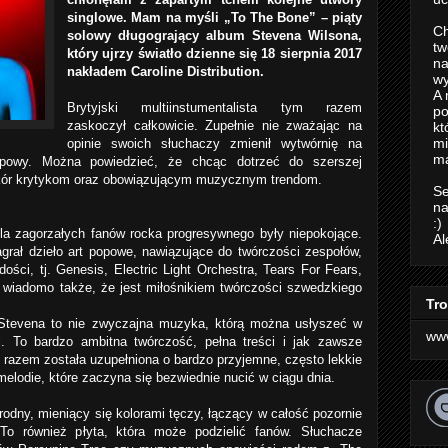
singlowe. Mam na myśli „To The Bone” – piąty
Ch
solowy długogrający album Stevena Wilsona,
tw
który ujrzy światło dzienne się 18 sierpnia 2017
na
nakładem Caroline Distribution.
wy
A 
Brytyjski multiinstumentalista tym razem
po
zaskoczył całkowicie. Zupełnie nie zważając na
kt
m
opinie swoich słuchaczy zmienił wytwórnię na
ma
opowy. Można powiedzieć, że chcąc dotrzeć do szerszej
zekór krytykom oraz obowiązującym muzycznym trendom.
Se
na
:)
a zagorzałych fanów rocka progresywnego były niepokojące.
Al
grał dzieło art popowe, nawiązujące do twórczości zespołów,
ości, tj. Genesis, Electric Light Orchestra, Tears For Fears,
u wiadomo także, że jest miłośnikiem twórczości szwedzkiego
Tro
Stevena to nie zwyczajna muzyka, którą można usłyszeć w
ww
i. To bardzo ambitna twórczość, pełna treści i jak zawsze
 razem została uzupełniona o bardzo przyjemne, często lekkie
melodie, które zaczyna się bezwiednie nucić w ciągu dnia.
rodny, mieniący się kolorami tęczy, łączący w całość pozornie
To również płyta, która może podzielić fanów. Słuchacze