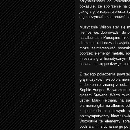
przynależności do konkretn
pokazuje, że spojrzenie na 
jakiej się je rozpatruje oraz
się zatrzymać i zastanowić n
Muzycznie Wilson stał się 
niemożliwe, doprowadził do pe
na albumach Porcupine Tree
dzieło sztuki i dąży do wyją
może zainteresować poszuk
poprzez elementy metalu, roc
miesza się z hipnotycznym t
balladami, kojące dźwięki pul
Z takiego połączenia powsta
grą muzyków i współbrzmieni
– doskonale znanej z ostatni
Sophie Hunger. Barwa głosu 
głosem Stevena. Warto równi
ustnej Mark Feltham, na s
brzmienie gitar na albumie o
z poprzednich solowych w
przesympatyczny klawiszowi
Wszystkie te elementy spra
podziałami i słucha się go p