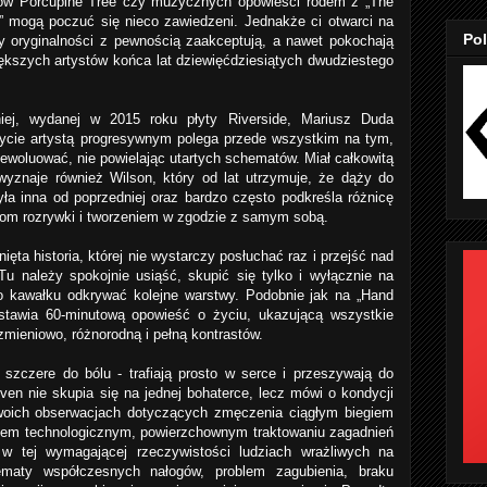
ów Porcupine Tree czy muzycznych opowieści rodem z „The
 mogą poczuć się nieco zawiedzeni. Jednakże ci otwarci na
Pol
y oryginalności z pewnością zaakceptują, a nawet pokochają
ększych artystów końca lat dziewięćdziesiątych dwudziestego
niej, wydanej w 2015 roku płyty Riverside, Mariusz Duda
bycie artystą progresywnym polega przede wszystkim na tym,
 ewoluować, nie powielając utartych schematów. Miał całkowitą
yznaje również Wilson, który od lat utrzymuje, że dąży do
yła inna od poprzedniej oraz bardzo często podkreśla różnicę
om rozrywki i tworzeniem w zgodzie z samym sobą.
ęta historia, której nie wystarczy posłuchać raz i przejść nad
Tu należy spokojnie usiąść, skupić się tylko i wyłącznie na
po kawałku odkrywać kolejne warstwy. Podobnie jak na „Hand
dstawia 60-minutową opowieść o życiu, ukazującą wszystkie
zmieniowo, różnorodną i pełną kontrastów.
szczere do bólu - trafiają prosto w serce i przeszywają do
en nie skupia się na jednej bohaterce, lecz mówi o kondycji
woich obserwacjach dotyczących zmęczenia ciągłym biegiem
pem technologicznym, powierzchownym traktowaniu zagadnień
 w tej wymagającej rzeczywistości ludziach wrażliwych na
ematy współczesnych nałogów, problem zagubienia, braku