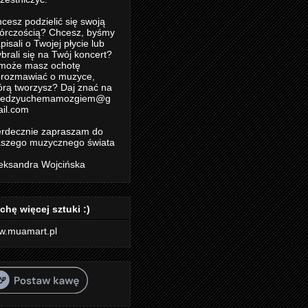
cesz podzielić się swoją
órczością? Chcesz, byśmy
pisali o Twojej płycie lub
brali się na Twój koncert?
może masz ochotę
rozmawiać o muzyce,
órą tworzysz? Daj znać na
iedzyuchemamozgiem@g
il.com
rdecznie zapraszam do
szego muzycznego świata
eksandra Wojcińska
chę więcej sztuki :)
w.muamart.pl