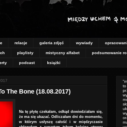
je
relacje
galeria zdjęć
wywiady
opracowan
ach
playlisty
mistyczny alfabet
podsumowanie ro
erty
podcast
książki
 2017
"m
to
To The Bone (18.08.2017)
pr
wy
mu
sł
uk
Na tę płytę czekałam, odkąd dowiedziałam się,
wy
że ma się ukazać. Odliczałam dni do momentu,
or
w którym usłyszę całość i w międzyczasie
m
uc
chłonęłam z zapartym tchem kolejne utwory