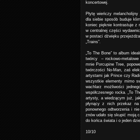
koncertowej.
Płytę wieńczy melancholijny
dla siebie sposób buduje klim
koniec pięknie kontrastuje 
w centralnej części wydawnic
w postaci dźwięku przejeżdża
„Trains”.
„To The Bone” to album idea
twórcy
– rockowo-metalowe 
mnie Porcupine Tree, popowe
twórczości No-Man, zaś elekt
artystami jak Prince czy Radi
wszystkie elementy mimo swe
wachlarz możliwości jednego
współczesnego rocka. „To T
artysty, a wiedzącym już, j
płynący z nich przekaz n
ponownego odtworzenia i ni
znów udało się skupić moją c
do końca świata i o jeden dzi
10/10