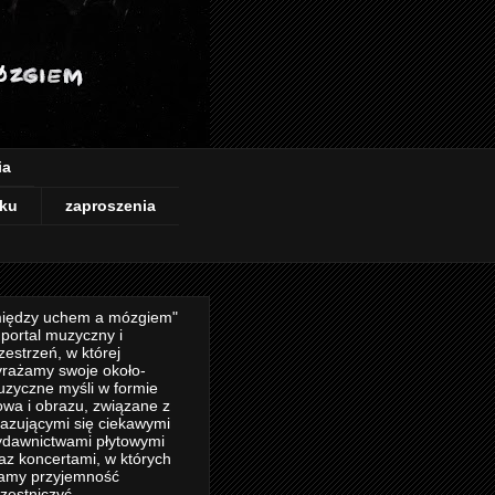
ia
ku
zaproszenia
iędzy uchem a mózgiem"
 portal muzyczny i
zestrzeń, w której
rażamy swoje około-
zyczne myśli w formie
owa i obrazu, związane z
azującymi się ciekawymi
dawnictwami płytowymi
az koncertami, w których
amy przyjemność
zestniczyć.