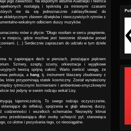
daje jego zawartość. Na wspólnym albumie Auatralijki i Niemca
zepełnionych nostalgią i tęsknotą za minionymi czasami
Pol
których nie da się jednoznacznie zaklasyfikować do
one eklektycznym zbiorem dźwięków i nieoczywistych rytmów z
trumentalno-wokalnym odbiciem duszy muzyków.
umaczeniu mówi o płycie: “Długo nosiłam w sercu pragnienie,
e w miejscu, gdzie możliwe jest tworzenie dźwięków ponad
iczeniami. (…) Serdecznie zapraszam do udziału w tym dziele
.”
nna to zapierające dech w piersiach, porażające pięknem
terium. Szmery, szepty, szumy, orkiestracje i wyjątkowe
kusyjnych tworzą spójną całość. Warto zwrócić uwagę, że
typowa perkusja, a
hang
, tj. instrument blaszany zbudowany z
, które przypominają statek kosmiczny. Został wynaleziony
Pomiędzy rytmicznymi brzmieniami i ambientowo-smyczkowymi
ście też jedyny w swoim rodzaju wokal Lisy.
ntrygują tajemniczością. To swego rodzaju oczyszczenie,
 skłaniające do refleksji, spojrzenia w głąb własnej duszy,
d codzienności i wszelkich schematów. Niezwykły klimat
bumu przedstawiająca dłoń osoby uchwycić pył, stanowiąca
go, co ulotne i pozyskania tego, co nieosiągalne.