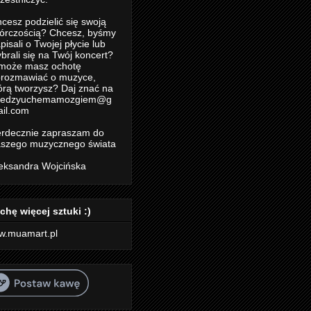
cesz podzielić się swoją
órczością? Chcesz, byśmy
pisali o Twojej płycie lub
brali się na Twój koncert?
może masz ochotę
rozmawiać o muzyce,
órą tworzysz? Daj znać na
iedzyuchemamozgiem@g
il.com
rdecznie zapraszam do
szego muzycznego świata
eksandra Wojcińska
chę więcej sztuki :)
w.muamart.pl