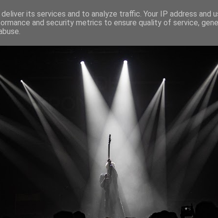
deliver its services and to analyze traffic. Your IP address and 
formance and security metrics to ensure quality of service, gen
abuse.