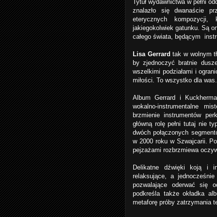
Tytuł wydawnictwa w pełni od
znalazło się dwanaście pr
eterycznych kompozycji, 
jakiegokolwiek gatunku. Są 
całego świata, będącym ins
Lisa Gerrard
tak w wolnym tł
by zjednoczyć bratnie dusz
wszelkimi podziałami i ogran
miłości. To wszystko dla was
Album Gerrard i Kuckherma
wokalno-instrumentalne mis
brzmienie instrumentów per
główną rolę pełni tutaj nie 
dwóch połączonych segmentów
w 2000 roku w Szwajcarii. 
pejzażami rozbrzmiewa oczywi
Delikatne dźwięki koją i i
relaksujące, a jednocześnie
pozwalające oderwać się o
podkreśla także okładka al
metaforę próby zatrzymania te