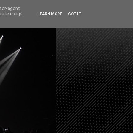
user-agent
erate usage
LEARN MORE
GOT IT