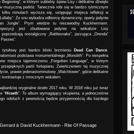
Beginning”, w którym subtelny śpiew Lisy i delikatne dźwięki
w muzyczną podróż. Tanecznie robi się w bardzo rytmicznym
 kilku minutach wycisza się, ustępując miejsca refleksji w
 Lullaby”. Ze snu wybudza odbiorcę dynamiczny, oparty jedynie
rban Jungle”. Prym wiedzie tu niezawodny
Kuckhermann.
pozycji jest zbudowana jedynie na wokalizie Lisy
poprzedzają nostalgiczny „Rattlesnake”, jazzująca „Orenda”
 Passes”.
 tytułowy jest bardzo bliski brzmieniu
Dead Can Dance
.
atomiast podstawa monumentalnego „Monolith”. Po niespełna
one miejsca tajemniczemu „Forgotten Language”, w którym
 przepięknych partii fortepianu. Zwieńczeniem tej muzycznej
łycie, prawie jedenastominutowy „Watchtower”, gdzie delikatne
ec kontrastuje z mrocznym wokalem.
najbardziej oryginalne dzieło 2017 roku. W 2018 roku już teraz
e “
Hiraeth
”. To album wymagający skupienia, a jednocześnie
Jego odsłuch z pewnością będzie przyjemnością dla każdego
 Gerrard & David Kuckhermann - Rite Of Passage