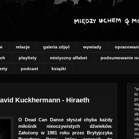
je
relacje
galeria zdjęć
wywiady
opracowan
ach
playlisty
mistyczny alfabet
podsumowanie ro
erty
podcast
książki
"m
to
David Kuckhermann - Hiraeth
pr
wy
mu
sł
uk
O Dead Can Dance słyszał chyba każdy
wy
miłośnik nieoczywistych dźwieków.
or
Założony w 1981 roku przez Brytyjczyka
m
uc