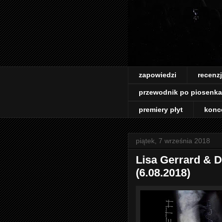
zapowiedzi
recenz
przewodnik po piosenk
premiery płyt
konc
piątek, 7 września 2018
Lisa Gerrard & 
(6.08.2018)