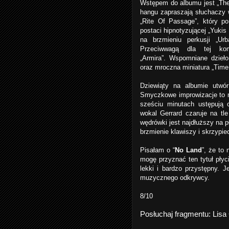
Wstępem do albumu jest „The 
hangu zapraszają słuchaczy 
„Rite Of Passage”, który po
postaci hipnotyzującej „Yukis
na brzmieniu perkusji „U
Przeciwwagą dla tej kom
„Armira”.
Wspomniane dzieło 
oraz mroczna miniatura „Time
Dziewiąty na albumie utwór
Smyczkowe improwizacje to n
sześciu minutach ustępują 
wokal Gerrard czaruje na tle
wędrówki jest najdłuższy na p
brzmienie klawiszy i skrzypi
Pisałam o “
No Land
”, że to 
mogę przyznać ten tytuł płyci
lekki i bardzo przystępny. 
muzycznego odkrywcy.
8/10
Posłuchaj fragmentu:
Lisa