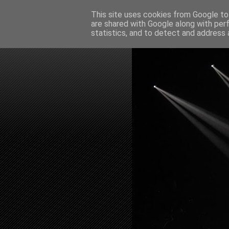
This site uses cookies from Google to 
are shared with Google along with per
statistics, and to detect and address 