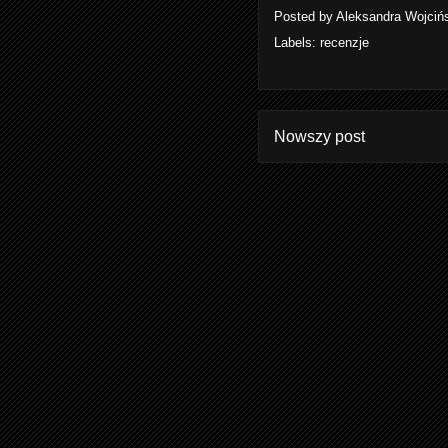
Posted by
Aleksandra Wojciń
Labels:
recenzje
Nowszy post