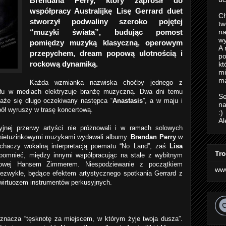
Brendana Perry, który zaprosił do
współpracy Australijkę Lisę Gerrard duet
Ch
stworzył podwaliny szeroko pojętej
tw
“muzyki świata”, budując pomost
na
wy
pomiędzy muzyką klasyczną, operowym
A 
przepychem, dream popową ulotnością i
po
rockową dynamiką.
kt
m
ma
Każda wzmianka nazwiska choćby jednego z
ołu w mediach elektryzuje branżę muzyczną. Dwa dni temu
Se
każe się długo oczekiwany następca “
Anastasis
”, a w maju i
na
ół wyruszy w trasę koncertową.
:)
Al
dyjnej przerwy artyści nie próżnowali i w ramach solowych
 nietuzinkowymi muzykami wydawali albumy.
Brendan Perry
w
chaczy wokalną interpretacją poematu “
No Land
”, zaś
Lisa
Tro
pomnieć, między innymi współpracując na stałe z wybitnym
owej Hansem Zimmerem. Niespodziewanie z początkiem
ww
niezwykłe, będące efektem artystycznego spotkania Gerrard z
 wirtuozem instrumentów perkusyjnych.
oznacza “tęsknotę za miejscem, w którym żyje twoja dusza”.