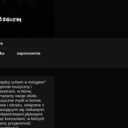
ia
ku
zaproszenia
iędzy uchem a mózgiem"
 portal muzyczny i
zestrzeń, w której
rażamy swoje około-
zyczne myśli w formie
owa i obrazu, związane z
azującymi się ciekawymi
dawnictwami płytowymi
az koncertami, w których
amy przyjemność
zestniczyć.