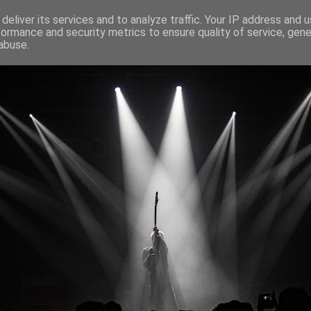
deliver its services and to analyze traffic. Your IP address and 
formance and security metrics to ensure quality of service, gen
abuse.