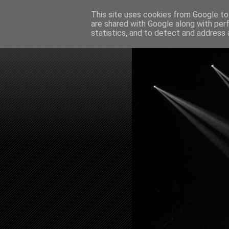
This site uses cookies from Google to 
are shared with Google along with per
statistics, and to detect and address 