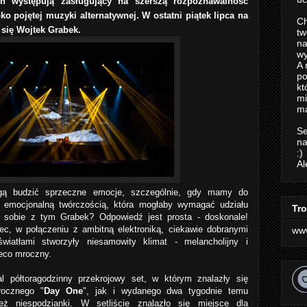
ń występują zasługujący na szerszą rozpoznawalność
oko pojętej muzyki alternatywnej. W ostatni piątek lipca na
Ch
 się Wojtek Grabek.
tw
na
wy
A 
po
kt
m
ma
Se
na
:)
Al
gą budzić sprzeczne emocje, szczególnie, gdy mamy do
, emocjonalną twórczością, która mogłaby wymagać udziału
Tro
ł sobie z tym Grabek? Odpowiedź jest prosta - doskonale!
ec, w połączeniu z ambitną elektroniką, ciekawie dobranymi
ww
światłami stworzyły niesamowity klimat - melancholijny i
ieco mroczny.
al półtoragodzinny przekrojowy set, w którym znalazły się
rocznego "
Day One
", jak i wydanego dwa tygodnie temu
eż niespodzianki. W setliście znalazło się miejsce dla