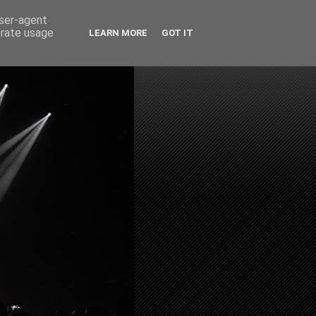
user-agent
erate usage
LEARN MORE
GOT IT