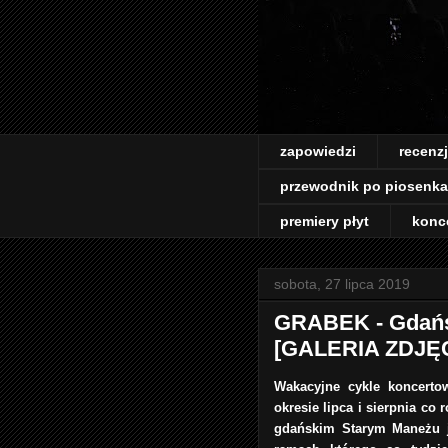
zapowiedzi
recenz
przewodnik po piosenk
premiery płyt
konc
sobota, 27 lipca 2019
GRABEK - Gdańsk
[GALERIA ZDJĘ
Wakacyjne cykle koncerto
okresie lipca i sierpnia co
gdańskim Starym Maneżu j