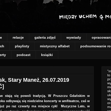
je
relacje
galeria zdjęć
wywiady
opracowan
ach
playlisty
mistyczny alfabet
podsumowanie ro
erty
podcast
książki
"m
to
, Stary Maneż, 26.07.2019
pr
wy
Ć]
mu
sł
uk
we stają się powoli tradycją. W Pruszczu Gdańskim w
wy
 roku odbywają się niedzielne koncerty w amfiteatrze, zaś w
or
uż po raz czwarty ma miejsce cykl Muzyczne Lato, w
m
uc