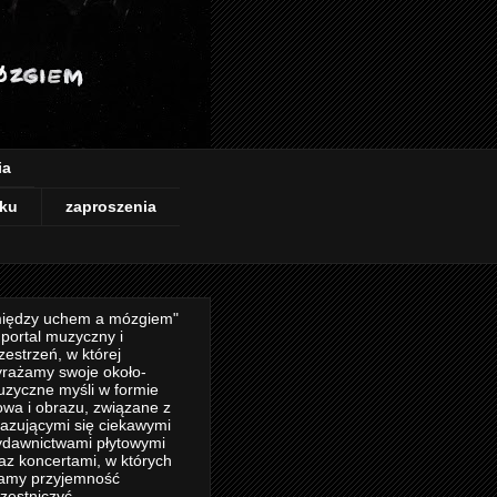
ia
ku
zaproszenia
iędzy uchem a mózgiem"
 portal muzyczny i
zestrzeń, w której
rażamy swoje około-
zyczne myśli w formie
owa i obrazu, związane z
azującymi się ciekawymi
dawnictwami płytowymi
az koncertami, w których
amy przyjemność
zestniczyć.