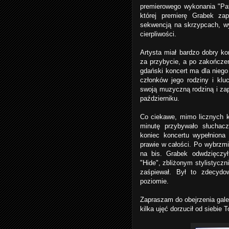
premierowego wykonania "Pat
której premierę Grabek za
sekwencją na skrzypcach, wy
cierpliwości.
Artysta miał bardzo dobry k
za przybycie, a po zakończe
gdański koncert ma dla niego
członków jego rodziny i k
swoją muzyczną rodziną i za
październiku.
Co ciekawe, mimo licznych k
minutę przybywało słuchac
koniec koncertu wypełniona
prawie w całości. Po wybrzmi
na bis. Grabek odwdzięczył
"Hide", zbliżonym stylistycz
zaśpiewał. Był to zdecyd
poziomie.
Zapraszam do obejrzenia galer
kilka ujęć dorzucił od siebie