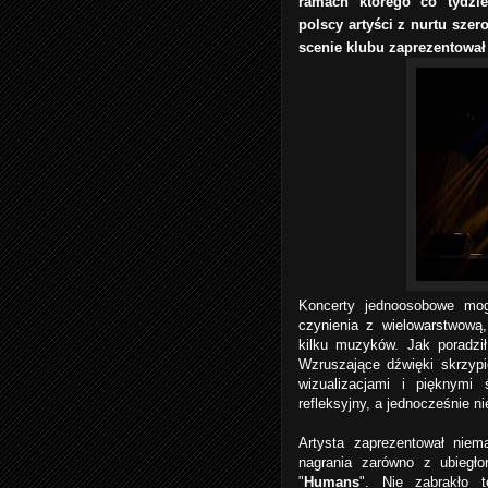
ramach którego co tydzie
polscy artyści z nurtu szer
scenie klubu zaprezentował
Koncerty jednoosobowe mo
czynienia z wielowarstwową
kilku muzyków. Jak poradzi
Wzruszające dźwięki skrzypi
wizualizacjami i pięknymi 
refleksyjny, a jednocześnie n
Artysta zaprezentował niem
nagrania zarówno z ubiegło
"
Humans
". Nie zabrakło t