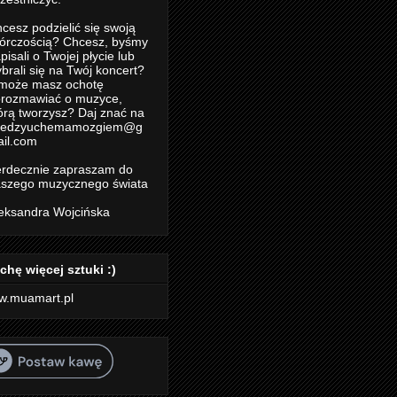
cesz podzielić się swoją
órczością? Chcesz, byśmy
pisali o Twojej płycie lub
brali się na Twój koncert?
może masz ochotę
rozmawiać o muzyce,
órą tworzysz? Daj znać na
iedzyuchemamozgiem@g
il.com
rdecznie zapraszam do
szego muzycznego świata
eksandra Wojcińska
chę więcej sztuki :)
w.muamart.pl