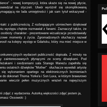
ience" - nowej kompozycji, która ukaże się na nowej płycie,
powiedział na styczeń. Utwór wyróżnił się skomplikowaną
Pol
magającą nie lada umiejętności i jak sam tytuł wskazywał -
ontakt z publicznością. Z rozbrajającym uśmiechem dziękował
niu występu chętnie rozmawiał z fanami. Zaznaczył także, że
 osobisty charakter - prezentowane wizualizacje przedstawiały
luczowe momenty z życia. Zgromadzonych słuchaczy nazwał
prosił na kolejny występ w Gdańsku, który ma mieć miejsce w
onkurencyjnych wydarzeń publiczność dopisała. Z minuty na
zy zainteresowanych płynącymi ze sceny dźwiękami. Pod
 leżakami i siedzeniami sala Starego Maneżu zapełniła się
eniu ostatnich dźwięków "Mother" słuchacze wywołali artystę
 się wykonaniem opartego na elektronicznych brzmieniach
nie do dokonań T
homa Yorke'a
i
Son Luxa
, w którym brawurowo
owanie wieczór pełen muzycznych wrażeń na najwyższym
ii zdjęć z wydarzenia. Autorką większości zdjęć jestem ja,
 Tomasz Ossowski :)