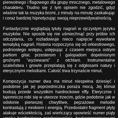
pierwotnego i flagowego dla grupy mrocznego, metalowego
charakteru. Trudno się z tym opisem nie zgodzić, gdyż
właśnie tak ta muzyka brzmi, z minuty na minutę zaskakując
i coraz bardziej hipnotyzując swoją nieprzewidywalnością.
Fantastycznie wyglądają tytuły nagrań w ojczystym języku
muzyków. Nie sposób się nie uśmiechnąć przy próbie ich
odczytania, co rozładowuje nieco napięcie wywołane
tematyką nagrań. Historia rozpoczyna się od orkiestrowego,
podniosłego wstępu, ustępując z czasem miejsca ostrym
partiom gitar, przesterom i galopadom dopełnionym
groźnymi "wyziewami" z otchłani. Instrumentalne
szaleństwa i growle przeplatają się z odgłosami natury i
eterycznymi melodiami. Całość trwa trzynaście minut.
Kompozycja numer dwa ma minut niespełna dziesięć i
podobnie jak jej poprzedniczka poraża mocą. Jej klimat
budują przede wszystkim hardrockowe riffy. Eterycznie i
tajemniczo robi się w utworze trzecim, gdzie podobnie jak w
odsłonie pierwszej chwytliwe, pejzażowe melodie
kontrastują z mrokiem i energią. Przedostatni fragment płyty
atakuje wściekłością, zaś wieńczący opowieść numer piąty