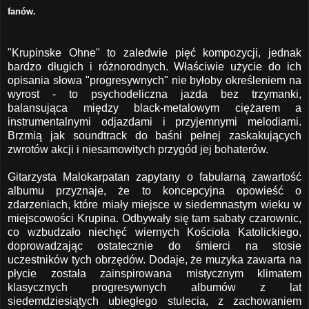
fanów.
"Krupinske Ohne" to zaledwie pięć kompozycji, jednak
bardzo długich i różnorodnych. Właściwie użycie do ich
opisania słowa "progresywnych" nie byłoby określeniem na
wyrost - to psychodeliczna jazda bez trzymanki,
balansująca między black-metalowym ciężarem a
instrumentalnymi odjazdami i przyjemnymi melodiami.
Brzmią jak soundtrack do baśni pełnej zaskakujących
zwrotów akcji i niesamowitych przygód jej bohaterów.
Gitarzysta Malokarpatan zapytany o fabularną zawartość
albumu przyznaje, że to koncepcyjna opowieść o
zdarzeniach, które miały miejsce w siedemnastym wieku w
miejscowości Krupina. Odbywały się tam sabaty czarownic,
co wzbudzało niechęć wiernych Kościoła Katolickiego,
doprowadzając ostatecznie do śmierci na stosie
uczestników tych obrzędów. Dodaje, że muzyka zawarta na
płycie została zainspirowana mistycznym klimatem
klasycznych progresywnych albumów z lat
siedemdziesiątych ubiegłego stulecia, z zachowaniem