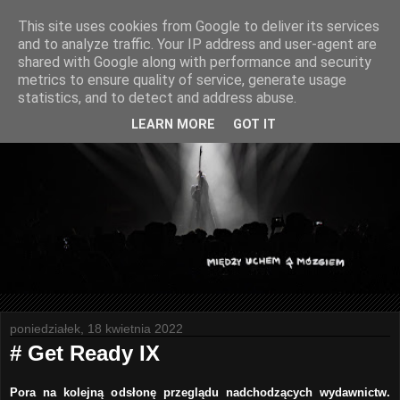
This site uses cookies from Google to deliver its services
and to analyze traffic. Your IP address and user-agent are
shared with Google along with performance and security
metrics to ensure quality of service, generate usage
statistics, and to detect and address abuse.
LEARN MORE
GOT IT
poniedziałek, 18 kwietnia 2022
# Get Ready IX
Pora na kolejną odsłonę przeglądu nadchodzących wydawnictw.