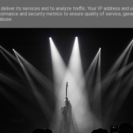
deliver its services and to analyze traffic. Your IP address and 
formance and security metrics to ensure quality of service, gen
abuse.