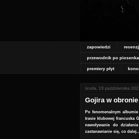
zapowiedzi
recenz
przewodnik po piosenk
premiery płyt
konc
środa, 19 października 202
Gojira w obronie
Po fenomenalnym albumie "
trasie klubowej francuska
nawoływanie do działania
zastanawianie się, co dalej.