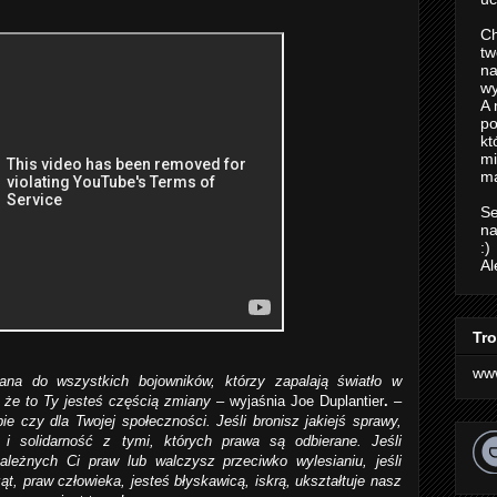
Ch
tw
na
wy
A 
po
kt
m
ma
Se
na
:)
Al
Tro
ww
ana do wszystkich bojowników, którzy zapalają światło w
 że to Ty jesteś częścią zmiany
– wyjaśnia Joe Duplantier
.
–
ie czy dla Twojej społeczności. Jeśli bronisz jakiejś sprawy,
e i solidarność z tymi, których prawa są odbierane. Jeśli
ależnych Ci praw lub walczysz przeciwko wylesianiu, jeśli
ąt, praw człowieka, jesteś błyskawicą, iskrą, ukształtuje nasz