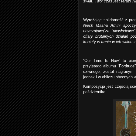
świat. Twój czas jest teraz! N
Wyrażając solidarność z prot
Niech Masha Amini spoczyw
obyczajową”za “niewłaściwe
ofiary brutalnych działań p
kobiety w Iranie w ich walce z
“Our Time Is Now” to pier
przyjętego albumu “Fortitud
dziwnego, został nagranym 
jednak i w obliczu obecnych 
Kompozycja jest częścią ści
pażdziernika.