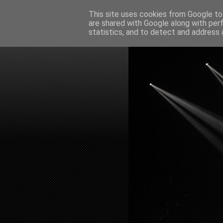
This site uses cookies from Google to 
are shared with Google along with per
statistics, and to detect and address 