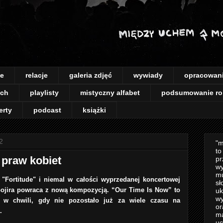
je
relacje
galeria zdjęć
wywiady
opracowan
ach
playlisty
mistyczny alfabet
podsumowanie ro
erty
podcast
książki
2
"m
to
 praw kobiet
pr
wy
mu
Fortitude" i niemal w całości wyprzedanej koncertowej
sł
 Gojira powraca z nową kompozycją.
“Our Time Is Now”
to
uk
wy
 w chwili, gdy nie pozostało już za wiele czasu na
or
..
m
uc