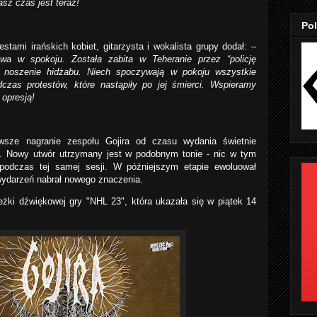
asz czas jest teraz!
Pol
estami irańskich kobiet,
gitarzysta i wokalista grupy dodał: –
a w spokoju. Została zabita w Teheranie przez “policję
” noszenie hidżabu. Niech spoczywają w pokoju wszystkie
odczas protestów, które nastąpiły po jej śmierci. Wspieramy
 opresją!
wsze nagranie zespołu Gojira od czasu wydania świetnie
e”. Nowy utwór utrzymany jest w podobnym tonie - nic w tym
podczas tej samej sesji. W późniejszym etapie ewoluował
wydarzeń nabrał nowego znaczenia.
eżki dźwiękowej gry "NHL 23", która ukazała się w piątek 14