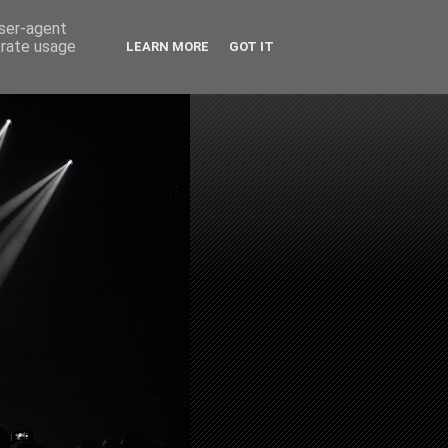
user-agent
erate usage
LEARN MORE
GOT IT