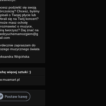
cesz podzielić się swoją
órczością? Chcesz, byśmy
pisali o Twojej płycie lub
brali się na Twój koncert?
może masz ochotę
rozmawiać o muzyce,
órą tworzysz? Daj znać na
iedzyuchemamozgiem@g
il.com
rdecznie zapraszam do
szego muzycznego świata
eksandra Wojcińska
chę więcej sztuki :)
w.muamart.pl