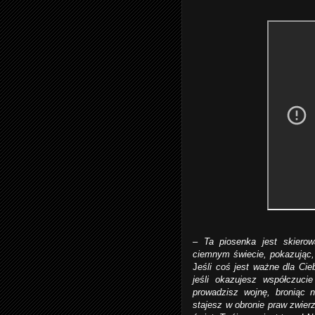
–
Ta piosenka jest skierow
ciemnym świecie, pokazując,
J
eśli coś jest ważne dla Cieb
jeśli okazujesz współczuci
prowadzisz wojnę, broniąc n
stajesz w obronie praw zwierz