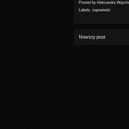
Posted by
Aleksandra Wojciń
Labels:
zapowiedzi
Nowszy post