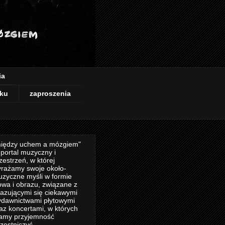
ia
ku
zaproszenia
iędzy uchem a mózgiem"
 portal muzyczny i
zestrzeń, w której
rażamy swoje około-
zyczne myśli w formie
owa i obrazu, związane z
azującymi się ciekawymi
dawnictwami płytowymi
az koncertami, w których
amy przyjemność
zestniczyć.