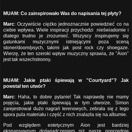
MUAM: Co zainspirowało Was do napisania tej płyty?
Marc
: Oczywiście ciężko jednoznacznie powiedzieć co na
ciebie wpływa. Wiele inspiracji przychodzi nieświadomie i
dlatego trudno je zrozumieć. Wszyscy inspirujemy się
gatunkami muzycznymi istniejącymi poza sceną
stoner/doom/psych, takimi jak post rock czy shoegaze.
Wierzę, że ten szeroki wpływ muzyczny sprawia, że ​​"Aion"
jest tak wszechstronny.
MUAM: Jakie ptaki śpiewają w "Courtyard"? Jak
powstał ten utwór?
Marc
: Haha, to dobre pytanie! Tak naprawdę nie mamy
pojęcia, jakie ptaki śpiewają w tym utworze. Simon
zarejestrował dużo nagrań terenowych, zebrała się z tego
spora pula materiału i część z nich znalazła się na albumie.
Pod względem estetycznym Aion jest bardziej
ekspansywnym doświadczeniem niż nasze poprzednie