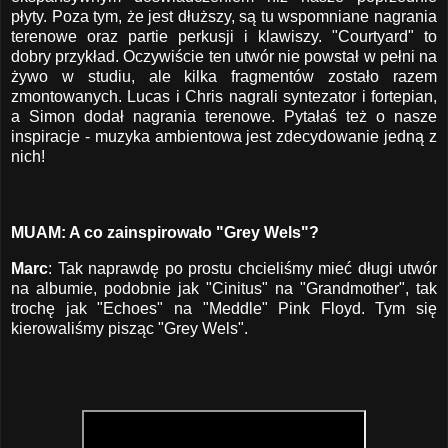
płyty. Poza tym, że jest dłuższy, są tu wspomniane nagrania
terenowe oraz partie perkusji i klawiszy. "Courtyard" to
dobry przykład. Oczywiście ten utwór nie powstał w pełni na
żywo w studiu, ale kilka fragmentów zostało razem
zmontowanych. Lucas i Chris nagrali syntezator i fortepian,
a Simon dodał nagrania terenowe. Pytałaś też o nasze
inspiracje - muzyka ambientowa jest zdecydowanie jedną z
nich!
MUAM: A co zainspirowało "Grey Wels"?
Marc
: Tak naprawdę po prostu chcieliśmy mieć długi utwór
na albumie, podobnie jak "Cinitus" na "Grandmother", tak
trochę jak "Echoes" na "Meddle" Pink Floyd. Tym się
kierowaliśmy pisząc "Grey Wels".