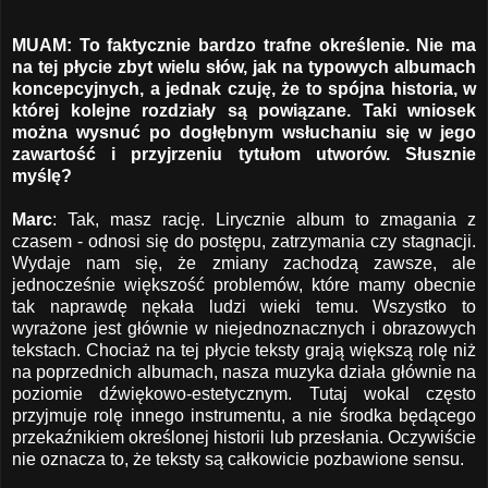
MUAM: To faktycznie bardzo trafne określenie. Nie ma
na tej płycie zbyt wielu słów, jak na typowych albumach
koncepcyjnych, a jednak czuję, że to spójna historia, w
której kolejne rozdziały są powiązane. Taki wniosek
można wysnuć po dogłębnym wsłuchaniu się w jego
zawartość i przyjrzeniu tytułom utworów. Słusznie
myślę?
Marc
: Tak, masz rację. Lirycznie album to zmagania z
czasem - odnosi się do postępu, zatrzymania czy stagnacji.
Wydaje nam się, że zmiany zachodzą zawsze, ale
jednocześnie większość problemów, które mamy obecnie
tak naprawdę nękała ludzi wieki temu. Wszystko to
wyrażone jest głównie w niejednoznacznych i obrazowych
tekstach. Chociaż na tej płycie teksty grają większą rolę niż
na poprzednich albumach, nasza muzyka działa głównie na
poziomie dźwiękowo-estetycznym. Tutaj wokal często
przyjmuje rolę innego instrumentu, a nie środka będącego
przekaźnikiem określonej historii lub przesłania. Oczywiście
nie oznacza to, że teksty są całkowicie pozbawione sensu.