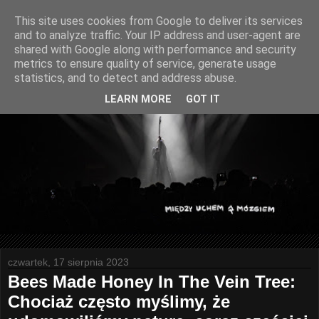
This site uses cookies from Google to deliver its services
and to analyze traffic. Your IP address and user-agent are
shared with Google along with performance and security
metrics to ensure quality of service, generate usage
statistics, and to detect and address abuse.
LEARN MORE
GOT IT
czwartek, 17 sierpnia 2023
Bees Made Honey In The Vein Tree:
Chociaż często myślimy, że