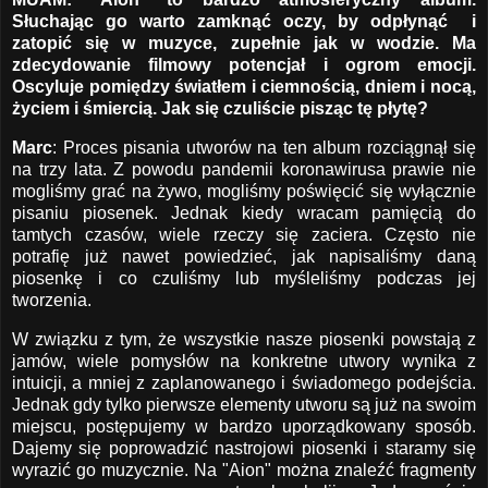
Słuchając go warto zamknąć oczy, by odpłynąć i
zatopić się w muzyce, zupełnie jak w wodzie. Ma
zdecydowanie filmowy potencjał i ogrom emocji.
Oscyluje pomiędzy światłem i ciemnością, dniem i nocą,
życiem i śmiercią. Jak się czuliście pisząc tę płytę?
Marc
: Proces pisania utworów na ten album rozciągnął się
na trzy lata. Z powodu pandemii koronawirusa prawie nie
mogliśmy grać na żywo, mogliśmy poświęcić się wyłącznie
pisaniu piosenek. Jednak kiedy wracam pamięcią do
tamtych czasów, wiele rzeczy się zaciera. Często nie
potrafię już nawet powiedzieć, jak napisaliśmy daną
piosenkę i co czuliśmy lub myśleliśmy podczas jej
tworzenia.
W związku z tym, że wszystkie nasze piosenki powstają z
jamów, wiele pomysłów na konkretne utwory wynika z
intuicji, a mniej z zaplanowanego i świadomego podejścia.
Jednak gdy tylko pierwsze elementy utworu są już na swoim
miejscu, postępujemy w bardzo uporządkowany sposób.
Dajemy się poprowadzić nastrojowi piosenki i staramy się
wyrazić go muzycznie. Na "Aion" można znaleźć fragmenty