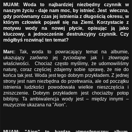
MUAM: Woda to najbardziej niezbędny czynnik w
naszym życiu - daje nam moc, by istnieć. Jest wieczna,
gdy porównamy czas jej istnienia z długością okresu, w
którym człowiek pojawił się na Ziemi. Korzystacie z
motywu wody na nowej płycie, opisując ją jako
kluczowy, a jednocześnie destrukcyjny czynnik. Czy
mógłbyś rozwinąć ten temat?
Marc
: Tak, woda to powracający temat na albumie,
ukazujący zarówno jej życiodajne jak i złowrogie
właściwości. Chociaż często myślimy, że udomowiliśmy
naturę, coraz częściej zdajemy sobie sprawę, że nie do
końca tak jest. Woda jest tego dobrym przykładem. Z jednej
strony jest nam niezbędna do przetrwania, ale od początku
istnienia ludzkości powodowała wielkie nieszczęścia i
zniszczenie. Dobrym przykładem jest chociażby potop
biblijny. Ta ambiwalencja wody jest – między innymi –
muzycznie ukazana na "Aion".
MUAM: "Aion" to bardzo atmosferyczny album.