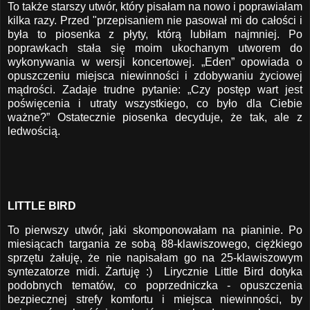
To także starszy utwór, który pisałam na nowo i poprawiałam
kilka razy. Przed "przepisaniem nie pasował mi do całości i
była to piosenka z płyty, którą lubiłam najmniej. Po
poprawkach stała się moim ukochanym utworem do
wykonywania w wersji koncertowej. „Eden” opowiada o
opuszczeniu miejsca niewinności i zdobywaniu życiowej
mądrości. Zadaje trudne pytanie: „Czy postęp wart jest
poświęcenia i utraty wszystkiego, co było dla Ciebie
ważne?” Ostatecznie piosenka decyduje, że tak, ale z
ledwością.
LITTLE BIRD
To pierwszy utwór, jaki skomponowałam na pianinie. Po
miesiącach targania ze sobą 88-klawiszowego, ciężkiego
sprzętu żałuję, że nie napisałam go na 25-klawiszowym
syntezatorze midi. Żartuję :) Lirycznie Little Bird dotyka
podobnych tematów, co poprzedniczka - opuszczenia
bezpiecznej strefy komfortu i miejsca niewinności, by