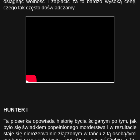
osiągnąć wolność i zapłacić za to bardzo wysoką cenę,
czego tak często doświadczamy.
HUNTER I
Ta piosenka opowiada historię bycia ściganym po tym, jak
było się świadkiem popełnionego morderstwa i w rezultacie
staje się nierozerwalnie złączonym w tańcu z tą osobą/tymi
osobami przez całe życie – oni, chcąc uciszyć Ciebie, a Ty ,