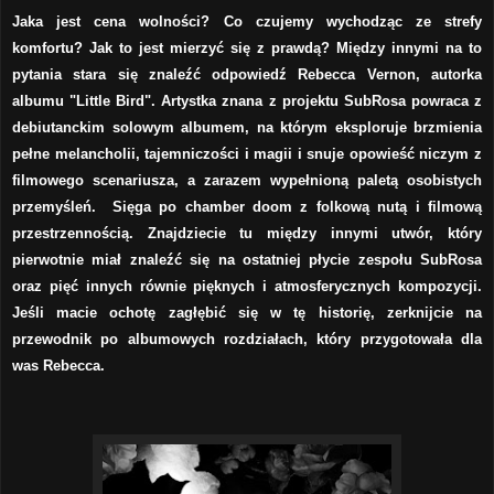
Jaka jest cena wolności? Co czujemy wychodząc ze strefy
komfortu? Jak to jest mierzyć się z prawdą? Między innymi na to
pytania stara się znale
źć odpowiedź
Rebecca Vernon,
autorka
albumu "Little Bird". Artystka znana z projektu SubRosa powraca z
debiutanckim solowym albumem, na którym eksploruje brzmienia
pełne melancholii, tajemniczości i magii i snuje opowieść niczym z
filmowego scenariusza, a zarazem wypełnioną paletą osobistych
przemyśleń. Sięga po chamber doom z folkową nutą i filmową
przestrzennością. Znajdziecie tu między innymi utwór, który
pierwotnie miał znaleźć się na ostatniej płycie zespołu SubRosa
oraz pięć innych równie pięknych i atmosferycznych kompozycji.
Jeśli macie ochotę zagłębić się w tę historię, zerknijcie na
przewodnik po albumowych rozdziałach, który przygotowała dla
was Rebecca.