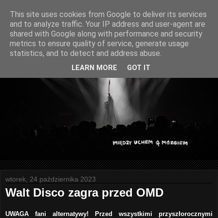
This site uses cookies from Google to deliver its services
and to analyze traffic. Your IP address and user-agent are
shared with Google along with performance and security
metrics to ensure quality of service, generate usage
statistics, and to detect and address abuse.
LEARN MORE
GOT IT
wtorek, 24 października 2023
Walt Disco zagra przed OMD
UWAGA fani alternatywy! Przed wszystkimi przyszłorocznymi