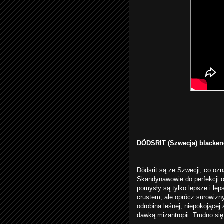
DÖDSRIT (Szwecja) blackene
Dödsrit są ze Szwecji, co ozn
Skandynawowie do perfekcji o
pomysły są tylko lepsze i le
crustem, ale oprócz surowizn
odrobina leśnej, niepokojącej
dawką mizantropii. Trudno si