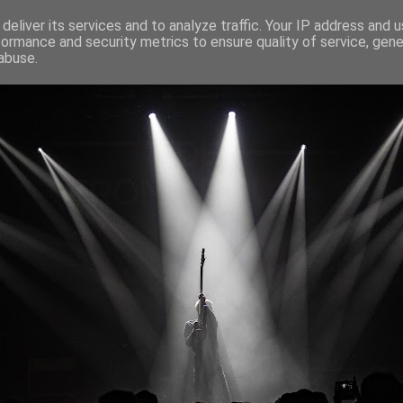
deliver its services and to analyze traffic. Your IP address and 
formance and security metrics to ensure quality of service, gen
abuse.