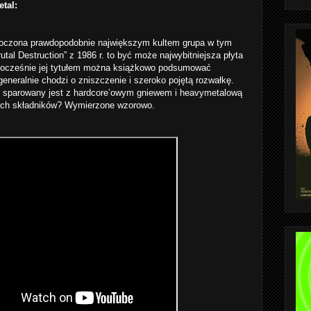
tal:
otoczona prawdopodobnie największym kultem grupa w tym
utal Destruction” z 1986 r. to być może najwybitniejsza płyta
dnocześnie jej tytułem można książkowo podsumować
eneralnie chodzi o zniszczenie i szeroko pojętą rozwałkę.
st sparowany jest z hardcore’owym gniewem i heavymetalową
ich składników? Wymierzone wzorowo.