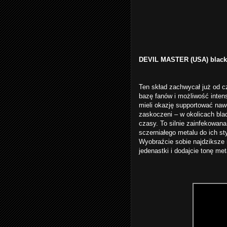
DEVIL MASTER (USA) black 
Ten skład zachwycał już od 
bazę fanów i możliwość inte
mieli okazję supportować na
zaskoczeni – w okolicach bla
czasy. To silnie zainfekowan
sczerniałego metalu do ich st
Wyobraźcie sobie najdziksze 
jedenastki i dodajcie tonę met