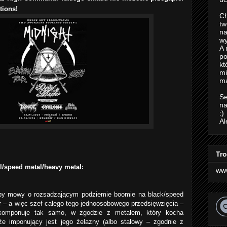
tions!
Ch
tw
na
wy
A 
po
kt
m
ma
Se
na
:)
Al
Tro
/speed metal/heavy metal:
ww
łoby mowy o rozsadzającym podziemie boomie na black/speed
ar – a więc szef całego tego jednoosobowego przedsięwzięcia –
 komponuje tak samo, w zgodzie z metalem, który kocha
 że imponujący jest jego żelazny (albo stalowy – zgodnie z