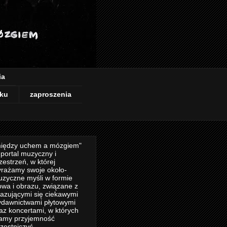
ia
ku
zaproszenia
iędzy uchem a mózgiem"
 portal muzyczny i
zestrzeń, w której
rażamy swoje około-
zyczne myśli w formie
owa i obrazu, związane z
azującymi się ciekawymi
dawnictwami płytowymi
az koncertami, w których
amy przyjemność
zestniczyć.