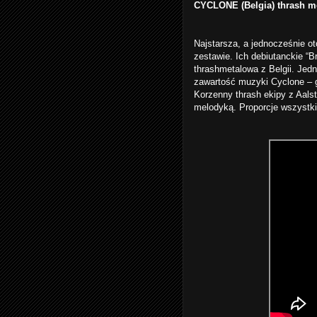
CYCLONE (Belgia) thrash me
Najstarsza, a jednocześnie 
zestawie. Ich debiutanckie “Br
thrashmetalowa z Belgii. Je
zawartość muzyki Cyclone – g
Korzenny thrash ekipy z Aal
melodyką. Proporcje wszystk