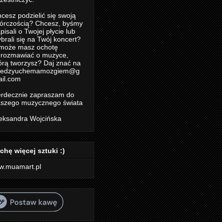
cesz podzielić się swoją
órczością? Chcesz, byśmy
pisali o Twojej płycie lub
brali się na Twój koncert?
może masz ochotę
rozmawiać o muzyce,
órą tworzysz? Daj znać na
iedzyuchemamozgiem@g
il.com
rdecznie zapraszam do
szego muzycznego świata
eksandra Wojcińska
chę więcej sztuki :)
w.muamart.pl