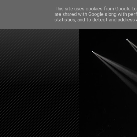
This site uses cookies from Google to 
are shared with Google along with per
statistics, and to detect and address 