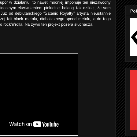
upór w działaniu, to nawet mocniej imponuje ten niezawodny
 idealnym ekwiwalentem piekielnej balangi tak dzikiej, że sam
Pol
Już od debiutanckiego “Satanic Royalty” artysta nieustannie
zej fali black metalu, diabolicznego speed metalu, a do tego
rock’n’rolla. Na żywo ten projekt pożera słuchacza.