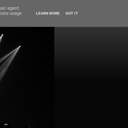
user-agent
erate usage
LEARN MORE
GOT IT