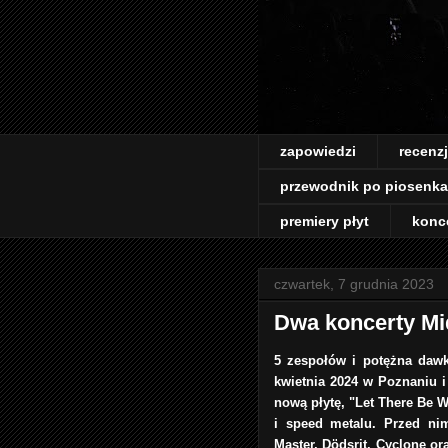
zapowiedzi
recenz
przewodnik po piosenk
premiery płyt
konc
czwartek, 7 grudnia 2023
Dwa koncerty Mi
5 zespołów i potężna dawk
kwietnia 2024 w Poznaniu i
nową płytę, "Let There Be 
i speed metalu. Przed ni
Master, Dödsrit, Cyclone o