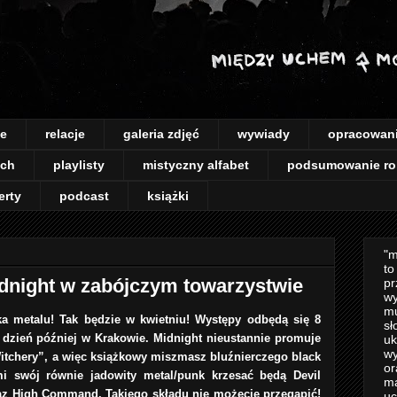
je
relacje
galeria zdjęć
wywiady
opracowan
ach
playlisty
mistyczny alfabet
podsumowanie ro
erty
podcast
książki
"m
to
dnight w zabójczym towarzystwie
pr
wy
mu
a metalu! Tak będzie w kwietniu! Występy odbędą się 8
sł
 dzień później w Krakowie. Midnight nieustannie promuje
uk
wy
Witchery”, a więc książkowy miszmasz bluźnierczego black
or
mi swój równie jadowity metal/punk krzesać będą Devil
m
raz High Command. Takiego składu nie możecie przegapić!
uc