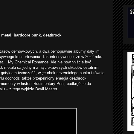
metal, hardcore punk, deathrock:
czasów demówkowych, a dwa pełnoprawne albumy dały im
nsywnego koncertowania. Tak intensywnego, że w 2022 roku
wet… My Chemical Romance. Ale nie powinniście być
ck metalu są jednym z najciekawszych składów ostatnimi
a gotykiem twórczość, więc obok sczerniałego punka i równie
ylu dochodzi także przepełniony energią deathrock.
momenty w historii Rudimentary Peni, podkręćcie do
alu – z tego wyjdzie Devil Master.