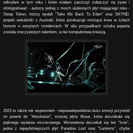
odkryłam w tym roku i które miałam zaszczyt zobaczyć na żywo i
sfotografować - autorzy jednej z moich ulubionych płyt mijającego roku -
Sleep Token, którzy wydali "Take Me Back To Eden" oraz SKYND,
projekt wokalistki z Australii, która przekazuje mrożące krew w żyłach
historie o seryjnych mordercach. W obu przypadkach sztuka poparta
została rzeczywistym talentem, a nie komputerową kreacją.
2023 to także rok wspomnień - nieprawdopodobnie dużo emocji przyniósł
mi powrót do "Absolution", trzeciej płyty Muse, która doczekała się
pięknego wydania rocznicowego. Wznowienia doczekał się też "Icon",
jedna z najwybitniejszych płyt Paradise Lost oraz "Lanterns", chyba