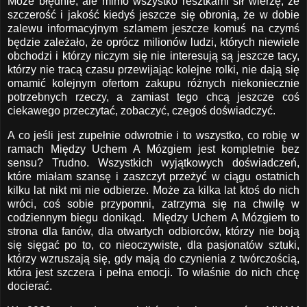
Może błędnie, ale mimo wszystko resztkami sił wierzę, że
szczerość i jakość kiedyś jeszcze się obronią, że w dobie
zalewu informacyjnym szlamem jeszcze komuś na czymś
będzie zależało, że oprócz milionów ludzi, których niewiele
obchodzi i którzy niczym się nie interesują są jeszcze tacy,
którzy nie tracą czasu przewijając kolejne rolki, nie dają się
omamić kolejnym ofertom zakupu różnych niekoniecznie
potrzebnych rzeczy, a zamiast tego chcą jeszcze coś
ciekawego przeczytać, zobaczyć, czegoś doświadczyć.
A co jeśli jest zupełnie odwrotnie i to wszystko, co robię w
ramach Między Uchem A Mózgiem jest kompletnie bez
sensu? Trudno. Wszystkich wyjątkowych doświadczeń,
które miałam szansę i zaszczyt przeżyć w ciągu ostatnich
kilku lat nikt mi nie odbierze. Może za kilka lat ktoś do nich
wróci, coś sobie przypomni, zatrzyma się na chwilę w
codziennym biegu donikąd. Między Uchem A Mózgiem to
strona dla fanów, dla otwartych odbiorców, którzy nie boją
się sięgać po to, co nieoczywiste, dla pasjonatów sztuki,
którzy wzruszają się, gdy mają do czynienia z twórczością,
która jest szczera i pełna emocji. To właśnie do nich chcę
docierać.