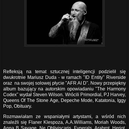
Refleksją na temat sztucznej inteligencji podzielił się
dwukrotnie Mariusz Duda - w ramach "ID Entity" Riverside
oraz na swojej solowej płycie "AFR AI D". Nowy przepiękny
album bazujący na autorskim opowiadaniu "The Harmony
Codex" wydał Steven Wilson. Wrócili Primordial, PJ Harvey,
Queens Of The Stone Age, Depeche Mode, Katatonia, Iggy
Pop, Obituary.
Rozmawiałam ze wspaniałymi artystami, a wśród nich
znaleźli się Flaner Klespoza, A.A.Williams, Moriah Woods,
Anna B Savage, Ne Obliviscaris, Fvnerals, Arabrot, Heriot,