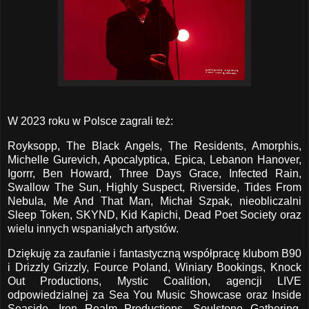
W 2023 roku w Polsce zagrali też:
Royksopp, The Black Angels, The Residents, Amorphis,
Michelle Gurevich, Apocalyptica, Epica, Lebanon Hanover,
Igorrr, Ben Howard, Three Days Grace, Infected Rain,
Swallow The Sun, Highly Suspect, Riverside, Tides From
Nebula, Me And That Man, Michał Szpak, nieobliczalni
Sleep Token, SKYND, Kid Kapichi, Dead Poet Society oraz
wielu innych wspaniałych artystów.
Dziękuję za zaufanie i fantastyczną współpracę klubom B90
i Drizzly Grizzly, Fource Poland, Winiary Bookings, Knock
Out Productions, Mystic Coalition, agencji LIVE
odpowiedzialnej za Sea You Music Showcase oraz Inside
Seaside, Iron Realm Productions, Soulstone Gathering,