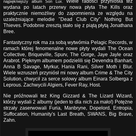
Wiele radości przyniosła też
najpiękniejszy album Son Lux.
wydana po latach przerwy nowa płyta The Kills oraz
praktycznie niemożliwy do zapomnienia ze względu na
uzależniające melodie "Dead Club City" Nothing But
Thieves. Podobnie zresztą stało się z piątą płytą Jonathana
Bree.
Fantastyczny rok ma za sobą wytwórnia Pelagic Records, w
ramach której fenomenalne nowe płyty wydali The Ocean
Collective, Briqueville, Spurv, The Gorge, Jaye Jayle oraz
Arabrot. Pięknym albumem podzielili się Devendra Banhart,
Anna B Savage, Myrkur, Hania Rani, Silver Moth i Blur.
Wiele wzruszeń przyniósł mi nowy album Crime & The City
Solution, chwycił za serce solowy album Einara Solberga z
Leprous. Zachwycili Algiers, Fever Ray, Host.
Nie próźnowali też King Gizzard & The Lizard Wizard,
którzy wydali 2 albumy (jeden to dla nich za mało!) Potężne
strzały zaserwowali Furia, Manbryne, Dopelord, Entropia,
Suffocation, Humanity's Last Breath, SWANS, Big Brave,
Zahn.