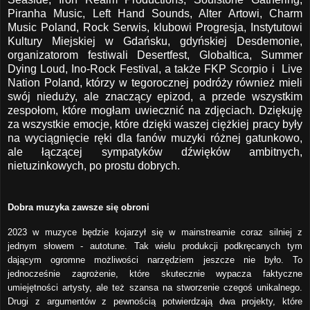
Piranha Music, Left Hand Sounds, Alter Artowi, Charm
Music Poland, Rock Serwis, klubowi Progresja, Instytutowi
Kultury Miejskiej w Gdańsku, gdyńskiej Desdemonie,
organizatorom festiwali Desertfest, Globaltica, Summer
Dying Loud, Ino-Rock Festival, a także FKP Scorpio i Live
Nation Poland, którzy w tegorocznej podróży również mieli
swój nieduży, ale znaczący epizod, a przede wszystkim
zespołom, które mogłam uwiecznić na zdjęciach. Dziękuję
za wszystkie emocje, które dzięki waszej ciężkiej pracy były
na wyciągnięcie ręki dla fanów muzyki różnej gatunkowo,
ale łączącej sympatyków dźwięków ambitnych,
nietuzinkowych, po prostu dobrych.
Dobra muzyka zawsze się obroni
2023 w muzyce będzie kojarzył się w mainstreamie coraz silniej z
jednym słowem - autotune. Tak wielu produkcji podkręcanych tym
dającym ogromne możliwości narzędziem jeszcze nie było. To
jednocześnie zagrożenie, które skutecznie wypacza faktyczne
umiejętności artysty, ale też szansa na stworzenie czegoś unikalnego.
Drugi z argumentów z pewnością potwierdzają dwa projekty, które