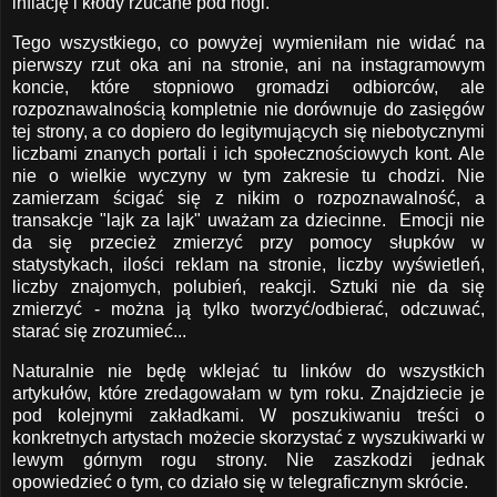
inflację i kłody rzucane pod nogi.
Tego wszystkiego, co powyżej wymieniłam nie widać na
pierwszy rzut oka ani na stronie, ani na instagramowym
koncie, które stopniowo gromadzi odbiorców, ale
rozpoznawalnością kompletnie nie dorównuje do zasięgów
tej strony, a co dopiero do legitymujących się niebotycznymi
liczbami znanych portali i ich społecznościowych kont. Ale
nie o wielkie wyczyny w tym zakresie tu chodzi. Nie
zamierzam ścigać się z nikim o rozpoznawalność, a
transakcje "lajk za lajk" uważam za dziecinne. Emocji nie
da się przecież zmierzyć przy pomocy słupków w
statystykach, ilości reklam na stronie, liczby wyświetleń,
liczby znajomych, polubień, reakcji. Sztuki nie da się
zmierzyć - można ją tylko tworzyć/odbierać, odczuwać,
starać się zrozumieć...
Naturalnie nie będę wklejać tu linków do wszystkich
artykułów, które zredagowałam w tym roku. Znajdziecie je
pod kolejnymi zakładkami. W poszukiwaniu treści o
konkretnych artystach możecie skorzystać z wyszukiwarki w
lewym górnym rogu strony. Nie zaszkodzi jednak
opowiedzieć o tym, co działo się w telegraficznym skrócie.