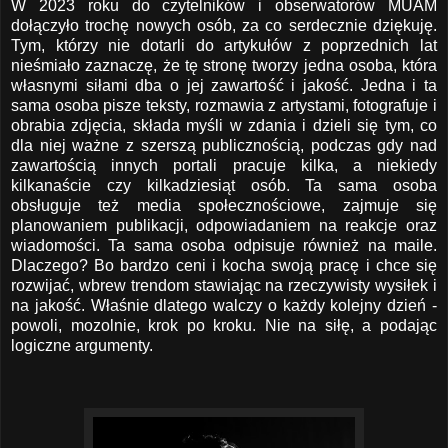
W 2023 roku do czytelników i obserwatorów MUAM
dołączyło trochę nowych osób, za co serdecznie dziękuję.
Tym, którzy nie dotarli do artykułów z poprzednich lat
nieśmiało zaznaczę, że tę stronę tworzy jedna osoba, która
własnymi siłami dba o jej zawartość i jakość. Jedna i ta
sama osoba pisze teksty, rozmawia z artystami, fotografuje i
obrabia zdjęcia, składa myśli w zdania i dzieli się tym, co
dla niej ważne z szerszą publicznością, podczas gdy nad
zawartością innych portali pracuje kilka, a niekiedy
kilkanaście czy kilkadziesiąt osób. Ta sama osoba
obsługuje też media społecznościowe, zajmuje się
planowaniem publikacji, odpowiadaniem na reakcje oraz
wiadomości. Ta sama osoba odpisuje również na maile.
Dlaczego? Bo bardzo ceni i kocha swoją pracę i chce się
rozwijać, wbrew trendom stawiając na rzeczywisty wysiłek i
na jakość. Właśnie dlatego walczy o każdy kolejny dzień -
powoli, mozolnie, krok po kroku. Nie na siłę, a podając
logiczne argumenty.