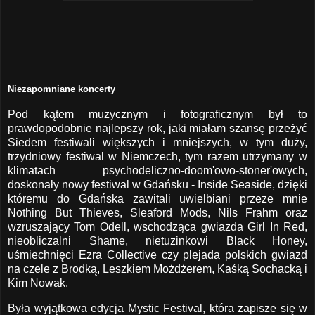
Niezapomniane koncerty
Pod kątem muzycznym i fotograficznym był to
prawdopodobnie najlepszy rok, jaki miałam szansę przeżyć
Siedem festiwali większych i mniejszych, w tym duży,
trzydniowy festiwal w Niemczech, tym razem utrzymany w
klimatach psychodeliczno-doom'owo-stoner'owych,
doskonały nowy festiwal w Gdańsku - Inside Seaside, dzięki
któremu do Gdańska zawitali uwielbiani przeze mnie
Nothing But Thieves, Sleaford Mods, Nils Frahm oraz
wzruszający Tom Odell, wschodząca gwiazda Girl In Red,
nieobliczalni Shame, nietuzinkowi Black Honey,
uśmiechnięci Ezra Collective czy plejada polskich gwiazd
na czele z Brodką, Leszkiem Możdżerem, Kaśką Sochacką i
Kim Nowak.
Była wyjątkowa edycja Mystic Festival, która zapisze się w