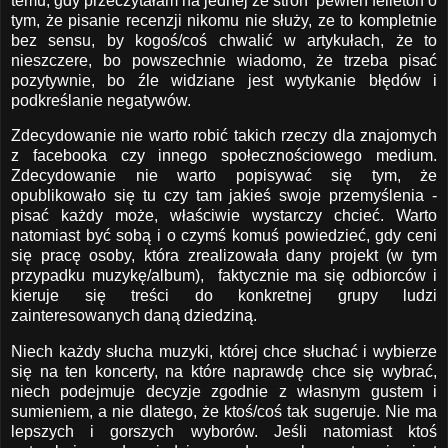
temu, gdy przeczytałam na jednej ze stron pewien felieton o
tym, że pisanie recenzji nikomu nie służy, ze to kompletnie
bez sensu, by kogoś/coś chwalić w artykułach, że to
nieszczere, bo powszechnie wiadomo, że trzeba pisać
pozytywnie, bo źle widziane jest wytykanie błędów i
podkreślanie negatywów.
Zdecydowanie nie warto robić takich rzeczy dla znajomych
z facebooka czy innego społecznościowego medium.
Zdecydowanie nie warto popisywać się tym, że
opublikowało się tu czy tam jakieś swoje przemyślenia -
pisać każdy może, właściwie wystarczy chcieć. Warto
natomiast być sobą i o czymś komuś powiedzieć, gdy ceni
się pracę osoby, która zrealizowała dany projekt (w tym
przypadku muzykę/album), faktycznie ma się odbiorców i
kieruje się treści do konkretnej grupy ludzi
zainteresowanych daną dziedziną.
Niech każdy słucha muzyki, której chce słuchać i wybierze
się na ten koncerty, na które naprawdę chce się wybrać,
niech podejmuje decyzje zgodnie z własnym gustem i
sumieniem, a nie dlatego, że ktoś/coś tak sugeruje. Nie ma
lepszych i gorszych wyborów. Jeśli natomiast ktoś