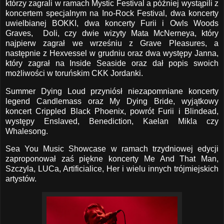
którzy zagrali w ramach Mystic Festival a później wystąpili z
koncertem specjalnym na Ino-Rock Festival, dwa koncerty
uwielbianej BOKKI, dwa koncerty Furii i Owls Woods
Graves, Doli, czy dwie wizyty Mata McNerneya, który
najpierw zagrał we wrześniu z Grave Pleasures, a
następnie z Hexvessel w grudniu oraz dwa występy Janna,
który zagrał na Inside Seaside oraz dał popis swoich
możliwości w toruńskim CKK Jordanki.
Summer Dying Loud przyniósł niezapomniane koncerty
legend Candlemass oraz My Dying Bride, wyjątkowy
koncert Crippled Black Phoenix, powrót Furii i Blindead,
występy Enslaved, Benediction, Kaelan Mikla czy
Whalesong.
Sea You Music Showcase w ramach trzydniowej edycji
zaproponował zaś piękne koncerty Me And That Man,
Szczyla, LUCa, Artificialice, Her i wielu innych trójmiejskich
artystów.