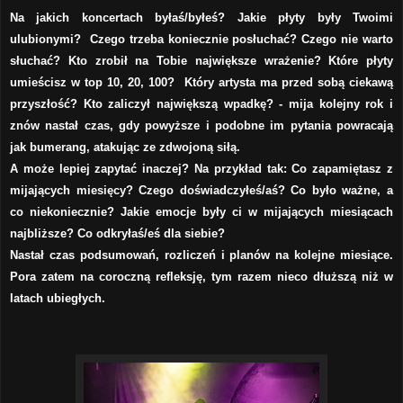
Na jakich koncertach byłaś/byłeś? Jakie płyty były Twoimi
ulubionymi? Czego trzeba koniecznie posłuchać? Czego nie warto
słuchać? Kto zrobił na Tobie największe wrażenie? Które płyty
umieścisz w top 10, 20, 100? Który artysta ma przed sobą ciekawą
przyszłość? Kto zaliczył największą wpadkę? - mija kolejny rok i
znów nastał czas, gdy powyższe i podobne im pytania powracają
jak bumerang, atakując ze zdwojoną siłą.
A może lepiej zapytać inaczej? Na przykład tak: Co zapamiętasz z
mijających miesięcy? Czego doświadczyłeś/aś? Co było ważne, a
co niekoniecznie? Jakie emocje były ci w mijających miesiącach
najbliższe? Co odkryłaś/eś dla siebie?
Nastał czas podsumowań, rozliczeń i planów na kolejne miesiące.
Pora zatem na coroczną refleksję, tym razem nieco dłuższą niż w
latach ubiegłych.