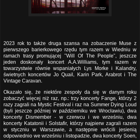
2023 rok to także druga szansa na zobaczenie Muse z
pierwszego barierkowego rzędu tym razem w Wiedniu w
ramach trasy promującej "Will Of The People", jeszcze
jeden doskonały koncert A.A.Williams, tym razem w
towarzystwie równie wspaniałych Lys Morke i Kalandry,
świetnych koncertów Jo Quail, Karin Park, Arabrot i The
Vintage Caravan.
Okazało się, że niektóre zespoły da się w danym roku
zobaczyć więcej niż raz, np.: trzy koncerty Fange, którzy 2
razy zagrali na Mystic Festival i raz na Summer Dying Loud
(byli jeszcze później w październiku we Wrocławiu), dwa
koncerty Dismember - w czerwcu i we wrześniu, dwa
koncerty Katatonii i Solstafir, którzy najpierw zagrali razem
w styczniu w Warszawie, a następnie wrócili jesienią
odpowiednio we wrześniu i listopadzie, dwa koncerty Soen,