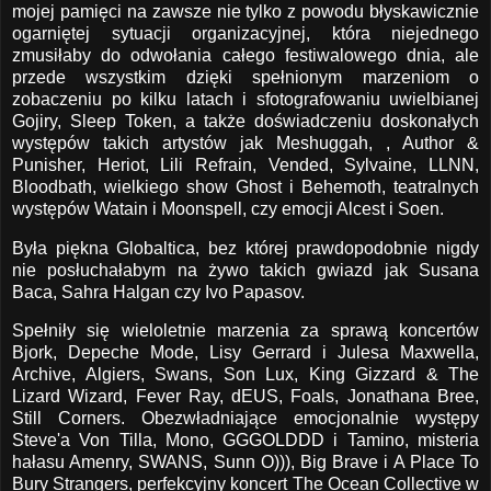
mojej pamięci na zawsze nie tylko z powodu błyskawicznie
ogarniętej sytuacji organizacyjnej, która niejednego
zmusiłaby do odwołania całego festiwalowego dnia, ale
przede wszystkim dzięki spełnionym marzeniom o
zobaczeniu po kilku latach i sfotografowaniu uwielbianej
Gojiry, Sleep Token, a także doświadczeniu doskonałych
występów takich artystów jak Meshuggah, , Author &
Punisher, Heriot, Lili Refrain, Vended, Sylvaine, LLNN,
Bloodbath, wielkiego show Ghost i Behemoth, teatralnych
występów Watain i Moonspell, czy emocji Alcest i Soen.
Była piękna Globaltica, bez której prawdopodobnie nigdy
nie posłuchałabym na żywo takich gwiazd jak Susana
Baca, Sahra Halgan czy Ivo Papasov.
Spełniły się wieloletnie marzenia za sprawą koncertów
Bjork, Depeche Mode, Lisy Gerrard i Julesa Maxwella,
Archive, Algiers, Swans, Son Lux, King Gizzard & The
Lizard Wizard, Fever Ray, dEUS, Foals, Jonathana Bree,
Still Corners. Obezwładniające emocjonalnie występy
Steve'a Von Tilla, Mono, GGGOLDDD i Tamino, misteria
hałasu Amenry, SWANS, Sunn O))), Big Brave i A Place To
Bury Strangers, perfekcyjny koncert The Ocean Collective w