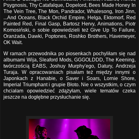
Psygnosis, Thy Catafalque, Dopelord, Bees Made Honey In
The Vein Tree, The Mon, Pandrador, Whalesong, Iron Jinn,
...And Oceans, Black Orchid Empire, Helga, Ektomorf, Red
Painted Red, Final Gasp, Bartosz Hervy, Animations, Piotr
Komosiński, o sobie opowiedzieli też Give Up To Failure,
Oranżada, Dawki, Poptones, Roshko Brothers, Havemeyer,
OK Wait.
W ramach przewodnika po piosenkach pochyliłam się nad
albumami Wija, Sleaford Mods, GGGOLDDD, The Keening,
twórczością EABS, Joshuy Murphy'ego, Datury, Andrzeja
Turaja. W opracowaniach pisałam też między innymi o
Japonkach z Hanabie, o Saver i Soars, Lornie Shore,
Imperial Triumphant i grupie Błoto. Nie o wszystkim, o czym
chciałam opowiedzieć zdążyłam, wiele tematów czeka
jeszcze na dogłębne przysłuchanie się.