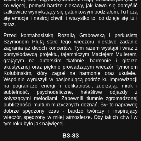
co więcej, pomysł bardzo ciekawy, jak łatwo się domyślić
całkowicie wymykający się gatunkowym podziałom. Tu liczą
się emocje i nastrój chwili i wszystko to, co dzieje się tu i
teraz.
Przed kontrabasistką Rozalią Grabowską i perkusistą
Szymonem Plutą stało tego wieczoru niełatwe zadanie
zagrania aż dwóch koncertów. Tym razem wystąpili wraz z
pomysłodawcą projektu, tajemniczym Maciejem Mullerem,
grającym na autorskim tkafonie, harmonie i gitarze
akustycznej oraz pięknie prowadzącym wieczór Tymonem
Kolubinskim, który zagrał na harmonie oraz ukulele.
Wspólnie wyruszyli w pasjonującą podróż ku improwizacji
na pogranicze energii i delikatności, zderzając mrok i
subtelność, psychodeliczne, hałaśliwe odjazdy z
kołyszącymi melodiami. Zapewnili tłumnie zgromadzonej
publiczności multum muzycznych doznań. Był to naprawdę
dobrze spędzony czas - bardzo twórczy i inspirujący
wieczór, spędzony w miłej atmosferze. Oby takich chwil w
tym roku było jak najwięcej.
B3-33