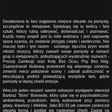
Desdemona to bez wątpienia miejsce otwarte na pomysły,
szczególnie te nietypowe. Spotykają się tu twórcy i fani
sztuki, którzy lubią odkrywać, doświadczać i poznawać.
Każdy nowy zespół jest tu mile widziany i jest naprawdę
spora szansa, że zostanie przyjęty ciepło i serdecznie. Nie
inaczej było i tym razem - szóstego stycznia prym wiedli
młodzi muzycy, którzy zawarli swoje pomysły w ramach
grup o nietypowych, pobudzających wyobraźnię nazwach -
Proszę Zamknąć oraz Koty Bez Oczu, Psy Bez Nóg.
Zaaranżowali klubową przestrzeń wg własnego uznania,
zmienili nieco położenie sceny i zabrali publiczność w
ekscytującą podróż prowadzącą wszędzie tam, gdzie
poniosły w danej chwili emocje.
Wieczór pełen wrażeń swoim solowym występem otworzył
Bartosz "Boro" Borowski, który udał się w psychodeliczno-
ambientową przestrzeń, którą wykreował przy pomocy
gitary, klawiszy i efektów. Jako B3-33 jak zawsze zaskoczył
otwartą formą i poddał się nastrojowi chwili. Zagrał na