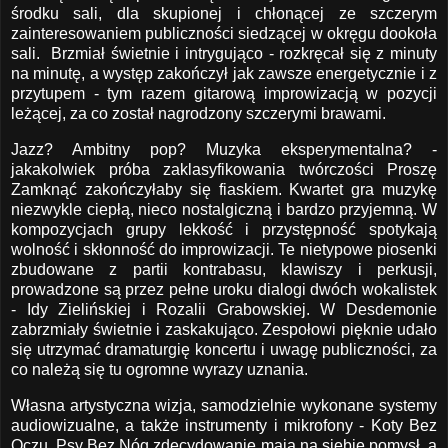
środku sali, dla skupionej i chłonącej ze szczerym
zainteresowaniem publiczności siedzącej w okręgu dookoła
sali. Brzmiał świetnie i intrygująco - rozkręcał się z minuty
na minutę, a występ zakończył jak zawsze energetycznie i z
przytupem - tym razem gitarową improwizacją w pozycji
leżącej, za co został nagrodzony szczerymi brawami.
Jazz? Ambitny pop? Muzyka eksperymentalna? -
jakakolwiek próba zaklasyfikowania twórczości Proszę
Zamknąć zakończyłaby się fiaskiem. Kwartet gra muzykę
niezwykle ciepłą, nieco nostalgiczną i bardzo przyjemną. W
kompozycjach grupy lekkość i przystępność spotykają
wolność i skłonność do improwizacji. Te nietypowe piosenki
zbudowane z partii kontrabasu, klawiszy i perkusji,
prowadzone są przez pełne uroku dialogi dwóch wokalistek
- Idy Zielińskiej i Rozalii Grabowskiej. W Desdemonie
zabrzmiały świetnie i zaskakująco. Zespołowi pięknie udało
się utrzymać dramaturgię koncertu i uwagę publiczności, za
co należą się tu ogromne wyrazy uznania.
Własna artystyczna wizja, samodzielnie wykonane systemy
audiowizualne, a także instrumenty i mikrofony - Koty Bez
Oczu, Psy Bez Nóg zdecydowanie mają na siebie pomysł, a