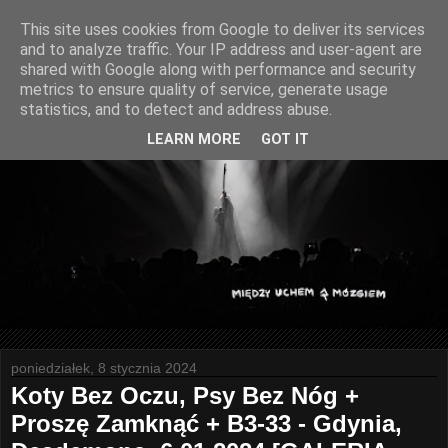
This site uses cookies from Google to deliver its services
and to analyze traffic. Your IP address and user-agent are
shared with Google along with performance and security
metrics to ensure quality of service, generate usage
statistics, and to detect and address abuse.
LEARN MORE
GOT IT
poniedziałek, 8 stycznia 2024
Koty Bez Oczu, Psy Bez Nóg +
Proszę Zamknąć + B3-33 - Gdynia,