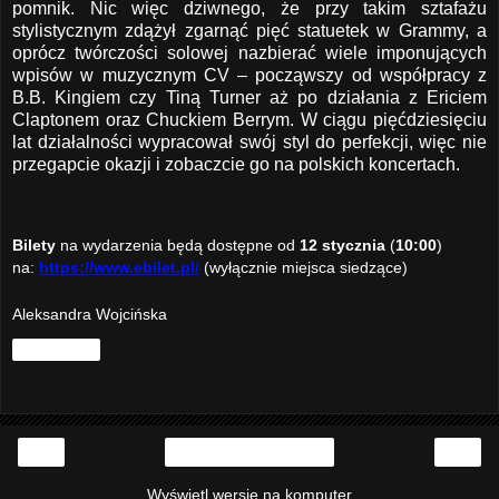
pomnik. Nic więc dziwnego, że przy takim sztafażu
stylistycznym zdążył zgarnąć pięć statuetek w Grammy, a
oprócz twórczości solowej nazbierać wiele imponujących
wpisów w muzycznym CV – począwszy od współpracy z
B.B. Kingiem czy Tiną Turner aż po działania z Ericiem
Claptonem oraz Chuckiem Berrym. W ciągu pięćdziesięciu
lat działalności wypracował swój styl do perfekcji, więc nie
przegapcie okazji i zobaczcie go na polskich koncertach.
Bilety
na wydarzenia będą dostępne od
12 stycznia
(
10:00
)
na:
https://www.ebilet.pl/
(
wyłącznie miejsca siedzące)
Aleksandra Wojcińska
Udostępnij
‹
›
Strona główna
Wyświetl wersję na komputer