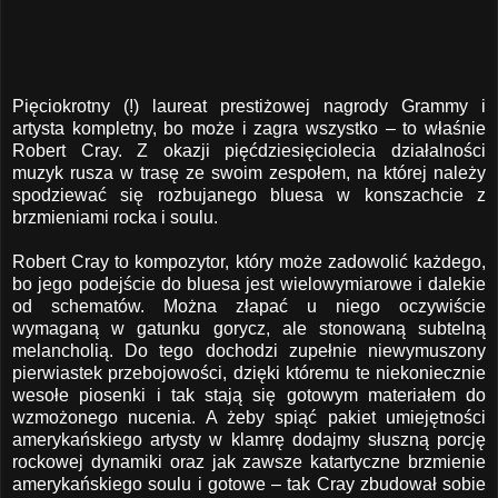
Pięciokrotny (!) laureat prestiżowej nagrody Grammy i
artysta kompletny, bo może i zagra wszystko – to właśnie
Robert Cray. Z okazji pięćdziesięciolecia działalności
muzyk rusza w trasę ze swoim zespołem, na której należy
spodziewać się rozbujanego bluesa w konszachcie z
brzmieniami rocka i soulu.
Robert Cray to kompozytor, który może zadowolić każdego,
bo jego podejście do bluesa jest wielowymiarowe i dalekie
od schematów. Można złapać u niego oczywiście
wymaganą w gatunku gorycz, ale stonowaną subtelną
melancholią. Do tego dochodzi zupełnie niewymuszony
pierwiastek przebojowości, dzięki któremu te niekoniecznie
wesołe piosenki i tak stają się gotowym materiałem do
wzmożonego nucenia. A żeby spiąć pakiet umiejętności
amerykańskiego artysty w klamrę dodajmy słuszną porcję
rockowej dynamiki oraz jak zawsze katartyczne brzmienie
amerykańskiego soulu i gotowe – tak Cray zbudował sobie