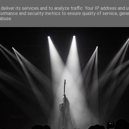
deliver its services and to analyze traffic. Your IP address and 
formance and security metrics to ensure quality of service, gen
abuse.