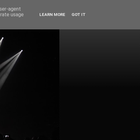
user-agent
erate usage
LEARN MORE
GOT IT