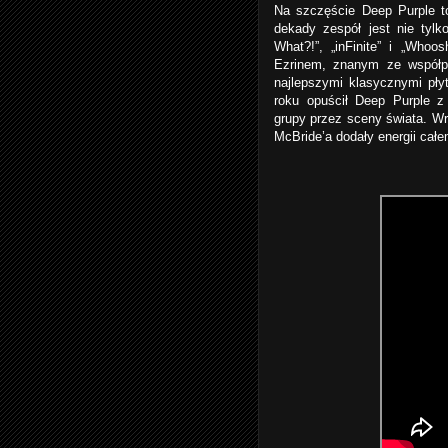
Na szczęście Deep Purple t
dekady zespół jest nie tylk
What?!”, „inFinite” i „Who
Ezrinem, znanym ze współp
najlepszymi klasycznymi pły
roku opuścił Deep Purple z
grupy przez sceny świata. Wr
McBride’a dodały energii cał