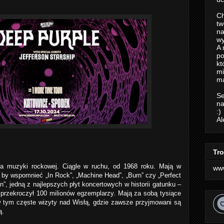
Ch
tw
na
wy
A 
po
kt
m
ma
Se
na
:)
Al
Tro
a muzyki rockowej. Ciągle w ruchu, od 1968 roku. Mają w
ww
by wspomnieć „In Rock”, „Machine Head”, „Burn” czy „Perfect
”, jedną z najlepszych płyt koncertowych w historii gatunku –
 przekroczył 100 milionów egzemplarzy. Mają za sobą tysiące
w tym częste wizyty nad Wisłą, gdzie zawsze przyjmowani są
ą.