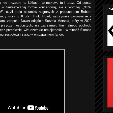
o nie muzeum na kółkach, to rockowe tu i teraz. Od ponad
o w fantastycznej formie koncertowej, ale i twórczej. „NOW
Pol
osh!”, czyli seria albumów nagranych z producentem Bobem
racy m.in. z KISS i Pink Floyd, wytrzymuje porównanie z
tami zespołu. Nawet odejście Steve’a Morse’a, który w 2022
 przyczyn osobistych, nie zatrzymało triumfalnego pochodu
ęcz przeciwnie, wirtuozerskie umiejętności i witalność Simona
emu zespołowi i zaraziły entuzjazmem fanów.