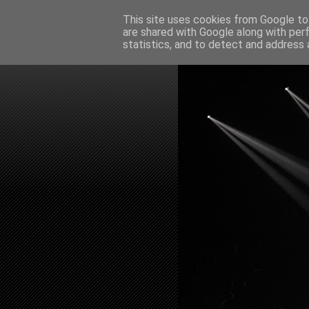
This site uses cookies from Google to 
are shared with Google along with per
statistics, and to detect and address 