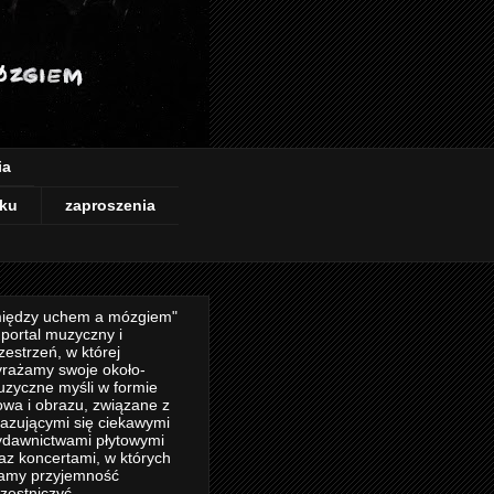
ia
ku
zaproszenia
iędzy uchem a mózgiem"
 portal muzyczny i
zestrzeń, w której
rażamy swoje około-
zyczne myśli w formie
owa i obrazu, związane z
azującymi się ciekawymi
dawnictwami płytowymi
az koncertami, w których
amy przyjemność
zestniczyć.