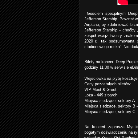
Gościem specjalnym Deep 
Jefferson Starship. Powstał 
Airplane, by zdefiniować brz
Jefferson Starship – choćby 
zespół wciąż tworzy znakom
2020 r., tak podsumowana p
stadionowego rocka”. Nic doda
Bilety na koncert Deep Purple
godziny 11:00 w serwisie
eBile
Wejściówka na płytę kosztuje 
Ceny pozostałych biletów:
VIP Meet & Greet
Loża - 449 złotych
Miejsca siedzące, sektory A -
Miejsca siedzące, sektory B -
Miejsca siedzące, sektory C -
Na koncert zaprasza Mystic
bogatym doświadczeniu na ry
wchodzą Knock Out Production