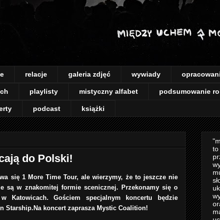
je
relacje
galeria zdjęć
wywiady
opracowan
ach
playlisty
mistyczny alfabet
podsumowanie ro
erty
podcast
książki
"m
to
ają do Polski!
pr
wy
mu
wa się 1 More Time Tour, ale wierzymy, że to jeszcze nie
sł
e są w znakomitej formie scenicznej. Przekonamy się o
uk
wy
 w Katowicach. Gościem specjalnym koncertu będzie
or
n Starship.Na koncert zaprasza Mystic Coalition!
m
uc