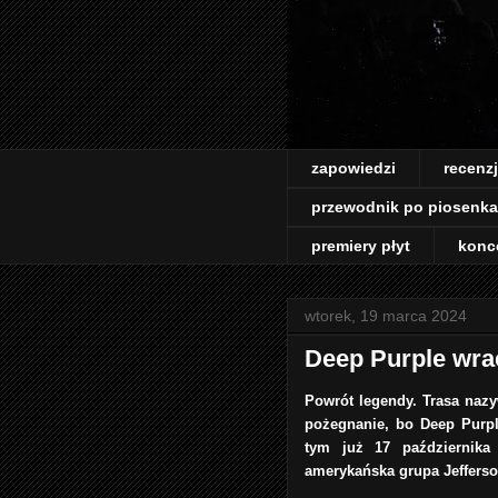
zapowiedzi
recenz
przewodnik po piosenk
premiery płyt
konc
wtorek, 19 marca 2024
Deep Purple wrac
Powrót legendy. Trasa nazy
pożegnanie, bo Deep Purpl
tym już 17 października
amerykańska grupa Jefferso