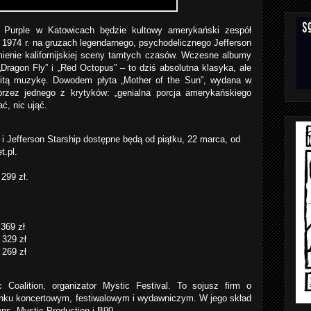
Purple w Katowicach będzie kultowy amerykański zespół
w 1974 r. na gruzach legendarnego, psychodelicznego Jefferson
mienie kalifornijskiej sceny tamtych czasów. Wczesne albumy
„Dragon Fly” i „Red Octopus” – to dziś absolutna klasyka, ale
itą muzykę. Dowodem płyta „Mother of the Sun”, wydana w
rzez jednego z krytyków: „genialna porcja amerykańskiego
ć, nic ująć.
 i Jefferson Starship dostępne będą od piątku, 22 marca, od
t.pl.
299 zł.
 369 zł
 329 zł
 269 zł
 Coalition, organizator Mystic Festival. To sojusz firm o
nku koncertowym, festiwalowym i wydawniczym. W jego skład
s, Mystic Production i B90.