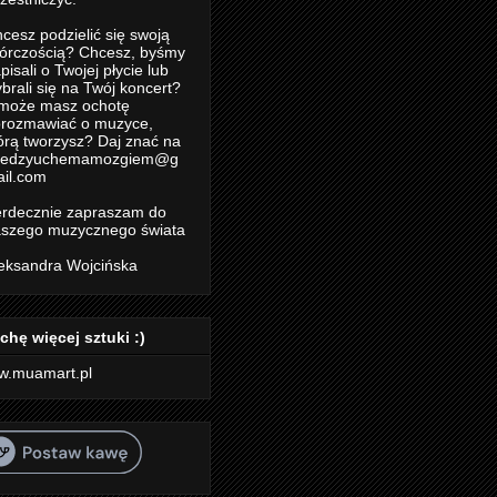
cesz podzielić się swoją
órczością? Chcesz, byśmy
pisali o Twojej płycie lub
brali się na Twój koncert?
może masz ochotę
rozmawiać o muzyce,
órą tworzysz? Daj znać na
iedzyuchemamozgiem@g
il.com
rdecznie zapraszam do
szego muzycznego świata
eksandra Wojcińska
chę więcej sztuki :)
w.muamart.pl