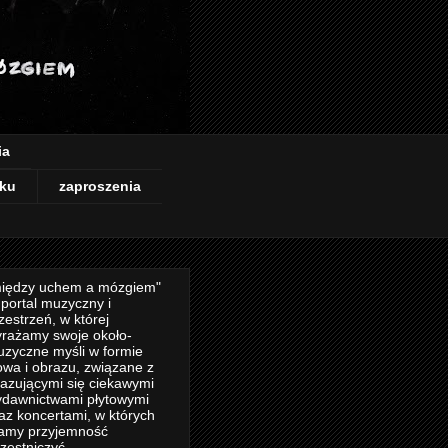
ia
ku
zaproszenia
iędzy uchem a mózgiem"
 portal muzyczny i
zestrzeń, w której
rażamy swoje około-
zyczne myśli w formie
owa i obrazu, związane z
azującymi się ciekawymi
dawnictwami płytowymi
az koncertami, w których
amy przyjemność
zestniczyć.