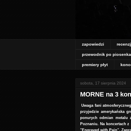
zapowiedzi
recenz
przewodnik po piosenk
premiery płyt
konc
sobota, 17 sierpnia 2024
MORNE na 3 kon
Uwaga fani atmosferyczneg
przyjedzie amerykańska gr
ponurych odmian metalu z
Poznaniu. Na koncertach z 
"Engraved with Pain". Zapr