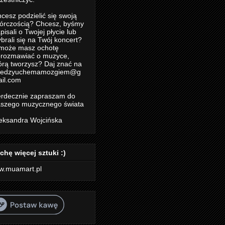
cesz podzielić się swoją
órczością? Chcesz, byśmy
pisali o Twojej płycie lub
brali się na Twój koncert?
może masz ochotę
rozmawiać o muzyce,
órą tworzysz? Daj znać na
iedzyuchemamozgiem@g
il.com
rdecznie zapraszam do
szego muzycznego świata
eksandra Wojcińska
chę więcej sztuki :)
w.muamart.pl