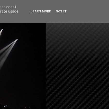
user-agent
erate usage
LEARN MORE
GOT IT