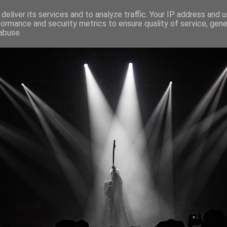
deliver its services and to analyze traffic. Your IP address and 
formance and security metrics to ensure quality of service, gen
abuse.