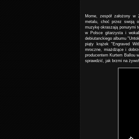
Morne, zespół założony w 2
metalu, choć przez swoją o
muzykę okraszają ponurymi te
w Polsce gitarzysta i wokal
debiutanckiego albumu "Untol
piąty krążek "Engraved Wit
mroczne, miażdżące i dobrz
producentem Kurtem Ballou 
sprawdzić, jak brzmi na żywo