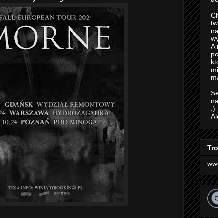
Ch
tw
na
wy
A 
po
kt
m
ma
Se
na
:)
Al
Tro
ww