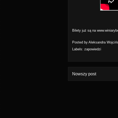
Bilety już są na
www.winiaryb
Posted by
Aleksandra Wojciń
Labels:
zapowiedzi
Nowszy post