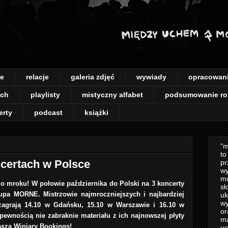
je
relacje
galeria zdjęć
wywiady
opracowan
ach
playlisty
mistyczny alfabet
podsumowanie ro
erty
podcast
książki
"m
to
certach w Polsce
pr
wy
mu
o mroku! W połowie października do Polski na 3 koncerty
sł
upa MORNE. Mistrzowie najmroczniejszych i najbardziej
uk
wy
agrają 14.10 w Gdańsku, 15.10 w Warszawie i 16.10 w
or
pewnością nie zabraknie materiału z ich najnowszej płyty
m
asza Winiary Bookings!
uc