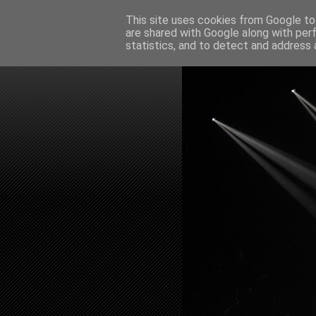
This site uses cookies from Google to 
are shared with Google along with per
statistics, and to detect and address 