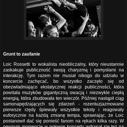
Grunt to zaufanie
Loic Rossetti to wokalista nieobliczalny, który nieustannie
zaskakuje publiczność swoją charyzmą i pomysłami na
interakcję. Tym razem nie musiał nikogo do udziału w
koncercie zachęcać, bo wszystko zaczęło się od
obezwładniająco ekstatycznej reakcji publiczności, która
powitała muzyków gigantyczną owacją i niezwykle ciepłą
energią, która zbudowała ten wieczór. Później nastąpił ciąg
samonapędzających się zdarzeń - rozentuzjazmowane
pierwsze rzędy śpiewały wszystkie teksty i reagowały
euforycznie na każdą zmianę tempa, sprawiając, że Loic
postanowił dać się ponieść fanom na rękach kilka razy. W
pewnym momencie w połowie koncertu wdrapał się też na