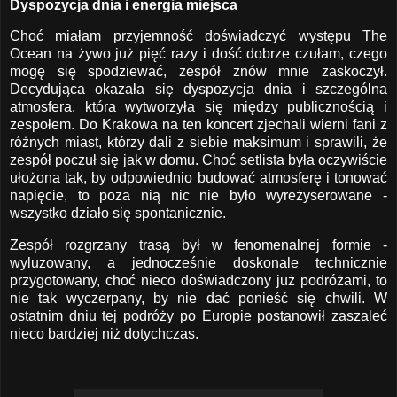
Dyspozycja dnia i energia miejsca
Choć miałam przyjemność doświadczyć występu The
Ocean na żywo już pięć razy i dość dobrze czułam, czego
mogę się spodziewać, zespół znów mnie zaskoczył.
Decydująca okazała się dyspozycja dnia i szczególna
atmosfera, która wytworzyła się między publicznością i
zespołem. Do Krakowa na ten koncert zjechali wierni fani z
różnych miast, którzy dali z siebie maksimum i sprawili, że
zespół poczuł się jak w domu. Choć setlista była oczywiście
ułożona tak, by odpowiednio budować atmosferę i tonować
napięcie, to poza nią nic nie było wyreżyserowane -
wszystko działo się spontanicznie.
Zespół rozgrzany trasą był w fenomenalnej formie -
wyluzowany, a jednocześnie doskonale technicznie
przygotowany, choć nieco doświadczony już podróżami, to
nie tak wyczerpany, by nie dać ponieść się chwili. W
ostatnim dniu tej podróży po Europie postanowił zaszaleć
nieco bardziej niż dotychczas.