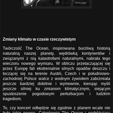
Zmiany klimatu w czasie rzeczywistym
Twórczość The Ocean, inspirowana burzliwą historią
naturalną naszej planety, wędrówką kontynentów i
związanymi z nią katastrofami naturalnymi, nabrała tego
wieczoru nowego wymiaru. W obliczu przetaczającej się
przez Europę fali ekstremalnie silnych opadów deszczu i
toczącej się na terenie Austrii, Czech i w południowo-
zachodniej Polsce walce z wodnym żywiołem zabrzmiała
jeszcze bardziej dobitnie i wymownie, kierując myśli
jeszcze silniej ku zmianom klimatycznym, siejącym
spustoszenie pogodowym perturbacjom i ludzkim
tragediom.
To, czy koncert odbędzie się zgodnie z planem wcale nie
było takie pewne. Członkowie The Ocean i podróżujący