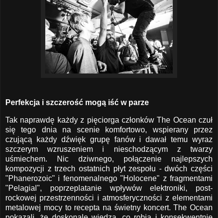
Perfekcja i szczerość mogą iść w parze
Tak naprawdę każdy z pięciorga członków The Ocean czuł
się tego dnia na scenie komfortowo, wspierany przez
czującą każdy dźwięk grupę fanów i dawał temu wyraz
szczerym wzruszeniem i nieschodzącym z twarzy
uśmiechem. Nic dziwnego, połączenie najlepszych
kompozycji z trzech ostatnich płyt zespołu - dwóch części
"Phanerozoic" i fenomenalnego "Holocene" z fragmentami
"Pelagial", poprzeplatanie wpływów elektroniki, post-
rockowej przestrzenności i atmosferyczności z elementami
metalowej mocy to recepta na świetny koncert. The Ocean
pokazali, że doskonale wiedzą, co robią i konsekwentnie