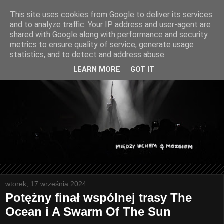
This site uses cookies from Google to deliver its services
and to analyze traffic. Your IP address and user-agent are
shared with Google along with performance and security
metrics to ensure quality of service, generate usage
statistics, and to detect and address abuse.
LEARN MORE
GOT IT
wtorek, 17 września 2024
Potężny finał wspólnej trasy The
Ocean i A Swarm Of The Sun