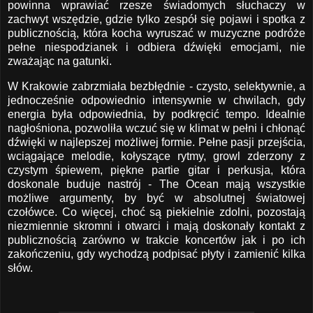
powinna wprawiać rzesze świadomych słuchaczy w
zachwyt wszędzie, gdzie tylko zespół się pojawi i spotka z
publicznością, która kocha wyruszać w muzyczne podróże
pełne niespodzianek i odbiera dźwięki emocjami, nie
zważając na gatunki.
W Krakowie zabrzmiała bezbłędnie - czysto, selektywnie, a
jednocześnie odpowiednio intensywnie w chwilach, gdy
energia była odpowiednia, by podkręcić tempo. Idealnie
nagłośniona, pozwoliła wczuć się w klimat w pełni i chłonąć
dźwięki w najlepszej możliwej formie. Pełne pasji przejścia,
wciągające melodie, kołyszące rytmy, growl zderzony z
czystym śpiewem, piękne partie gitar i perkusja, która
doskonale buduje nastrój - The Ocean mają wszystkie
możliwe argumenty, by być w absolutnej światowej
czołówce. Co więcej, choć są piekielnie zdolni, pozostają
niezmiennie skromni i otwarci i mają doskonały kontakt z
publicznością zarówno w trakcie koncertów jak i po ich
zakończeniu, gdy wychodzą podpisać płyty i zamienić kilka
słów.