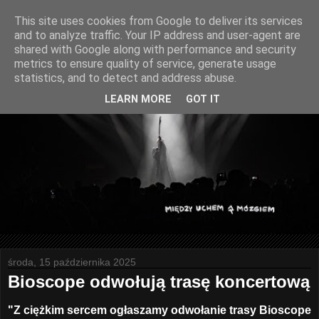
This site uses cookies from Google to deliver its services
and to analyze traffic. Your IP address and user-agent are
shared with Google along with performance and security
metrics to ensure quality of service, generate usage
statistics, and to detect and address abuse.
LEARN MORE
GOT IT
środa, 15 października 2025
Bioscope odwołują trasę koncertową
"Z ciężkim sercem ogłaszamy odwołanie trasy Bioscope