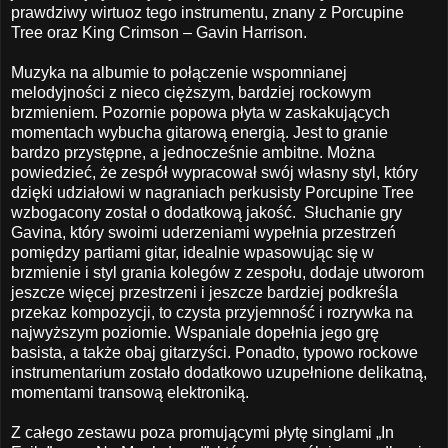
prawdziwy wirtuoz tego instrumentu, znany z Porcupine
Tree oraz King Crimson – Gavin Harrison.
Muzyka na albumie to połączenie wspomnianej
melodyjności z nieco cięższym, bardziej rockowym
brzmieniem. Pozornie popowa płyta w zaskakujących
momentach wybucha gitarową energią. Jest to granie
bardzo przystępne, a jednocześnie ambitne. Można
powiedzieć, że zespół wypracował swój własny styl, który
dzięki udziałowi w nagraniach perkusisty Porcupine Tree
wzbogacony został o dodatkową jakość.
Słuchanie gry
Gavina, który swoimi uderzeniami wypełnia przestrzeń
pomiędzy partiami gitar, idealnie wpasowując się w
brzmienie i styl grania kolegów z zespołu, dodaje utworom
jeszcze więcej przestrzeni i jeszcze bardziej podkreśla
przekaz kompozycji, to czysta przyjemność i rozrywka na
najwyższym poziomie. Wspaniale dopełnia jego grę
basista, a także obaj gitarzyści. Ponadto, typowo rockowe
instrumentarium zostało dodatkowo uzupełnione delikatną,
momentami transową elektroniką.
Z całego zestawu poza promującymi płytę singlami „In