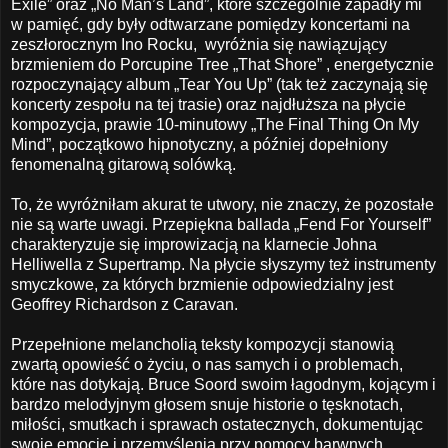
Exile” oraz „No Man’s Land”, które szczególnie zapadły mi
w pamięć, gdy były odtwarzane pomiędzy koncertami na
zeszłorocznym Ino Rocku,
wyróżnia się nawiązujący
brzmieniem do Porcupine Tree „That Shore” , energetycznie
rozpoczynający album „Tear You Up” (tak też zaczynają się
koncerty zespołu na tej trasie) oraz najdłuższa na płycie
kompozycja, prawie 10-minutowy „The Final Thing On My
Mind”, początkowo hipnotyczny, a później dopełniony
fenomenalną gitarową solówką.
To, że wyróżniłam akurat te utwory, nie znaczy, że pozostałe
nie są warte uwagi. Przepiękna ballada „Fend For Yourself”
charakteryzuje się improwizacją na klarnecie Johna
Helliwella z Supertramp. Na płycie słyszymy też instrumenty
smyczkowe, za których brzmienie odpowiedzialny jest
Geoffrey Richardson z Caravan.
Przepełnione melancholią teksty kompozycji stanowią
zwartą opowieść o życiu, o nas samych i o problemach,
które nas dotykają. Bruce Soord swoim łagodnym, kojącym i
bardzo melodyjnym głosem snuje historie o tęsknotach,
miłości, smutkach i sprawach ostatecznych, dokumentując
swoje emocje i przemyślenia przy pomocy barwnych,