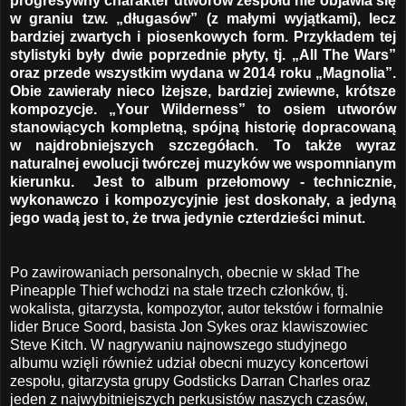
progresywny charakter utworów zespołu nie objawia się
w graniu tzw. „długasów” (z małymi wyjątkami), lecz
bardziej zwartych i piosenkowych form. Przykładem tej
stylistyki były dwie poprzednie płyty, tj. „All The Wars”
oraz przede wszystkim wydana w 2014 roku „Magnolia”.
Obie zawierały nieco lżejsze, bardziej zwiewne, krótsze
kompozycje. „Your Wilderness” to osiem utworów
stanowiących kompletną, spójną historię dopracowaną
w najdrobniejszych szczegółach. To także wyraz
naturalnej ewolucji twórczej muzyków we wspomnianym
kierunku.
Jest to album przełomowy - technicznie,
wykonawczo i kompozycyjnie jest doskonały, a jedyną
jego wadą jest to, że trwa jedynie czterdzieści minut.
Po zawirowaniach personalnych, obecnie w skład The
Pineapple Thief wchodzi na stałe trzech członków, tj.
wokalista, gitarzysta, kompozytor, autor tekstów i formalnie
lider Bruce Soord, basista Jon Sykes oraz klawiszowiec
Steve Kitch. W nagrywaniu najnowszego studyjnego
albumu wzięli również udział obecni muzycy koncertowi
zespołu, gitarzysta grupy Godsticks Darran Charles oraz
jeden z najwybitniejszych perkusistów naszych czasów,