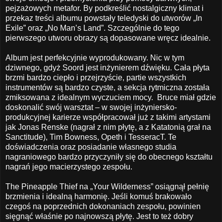
pejzażowych metafor. By podkreślić nostalgiczny klimat i
przekaz treści albumu powstały teledyski do utworów „In
Exile” oraz „No Man’s Land”. Szczególnie do tego
pierwszego utworu obrazy są dopasowane wręcz idealnie.
Album jest perfekcyjnie wyprodukowany. Nic w tym
dziwnego, gdyż Soord jest inżynierem dźwięku. Cała płyta
brzmi bardzo ciepło i przejrzyście, partie wszystkich
instrumentów są bardzo czyste, a sekcja rytmiczna została
zmiksowana z idealnym wyczuciem mocy.
Bruce miał gdzie
doskonalić swój warsztat – w swojej inżyniersko-
produkcyjnej karierze współpracował już z takimi artystami
jak Jonas Renske (nagrał z nim płytę, a z Katatonią grał na
Sanctitude), Tim Bowness, Opeth i TesseracT. Te
doświadczenia oraz posiadanie własnego studia
nagraniowego bardzo przyczyniły się do obecnego kształtu
nagrań jego macierzystego zespołu.
The Pineapple Thief na „Your Wilderness” osiągnął pełnię
brzmienia i idealną harmonię. Jeśli komuś brakowało
czegoś na poprzednich dokonaniach zespołu, powinien
sięgnąć właśnie po najnowszą płytę. Jest to też dobry