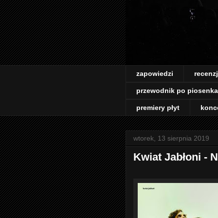
zapowiedzi
recenz
przewodnik po piosenk
premiery płyt
konc
wtorek, 13 sierpnia 2019
Kwiat Jabłoni - 