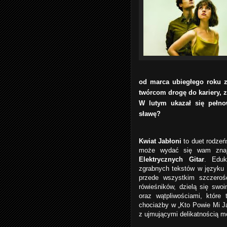
od marca ubiegłego roku z
twórcom drogę do kariery, 
W lutym ukazał się pełn
sławę?
Kwiat Jabłoni
to duet rodze
może wydać się wam znajo
Elektrycznych Gitar
. Eduk
zgrabnych tekstów w języku 
przede wszystkim szczeroś
rówieśników, dzielą się swo
oraz wątpliwościami, które
chociażby w „Kto Powie Mi J
z ujmującymi delikatnością m