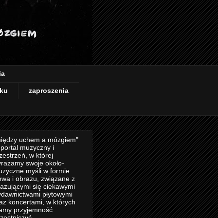
ia
ku
zaproszenia
iędzy uchem a mózgiem"
 portal muzyczny i
zestrzeń, w której
rażamy swoje około-
zyczne myśli w formie
owa i obrazu, związane z
azującymi się ciekawymi
dawnictwami płytowymi
az koncertami, w których
amy przyjemność
zestniczyć.