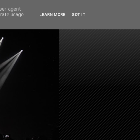
user-agent
erate usage
LEARN MORE
GOT IT