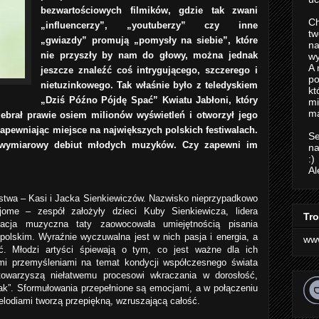
bezwartościowych filmików, gdzie tak zwani
Ch
„influencerzy”, „youtuberzy” czy inne
tw
„gwiazdy” promują „pomysły na siebie”, które
na
nie przyszły by nam do głowy, można jednak
wy
A 
jeszcze znaleźć coś intrygującego, szczerego i
po
nietuzinkowego. Tak właśnie było z teledyskiem
kt
„Dziś Późno Pójdę Spać” Kwiatu Jabłoni, który
m
ma
ebrał prawie osiem milionów wyświetleń i otworzył jego
zapewniając miejsce na największych polskich festiwalach.
Se
owymiarowy debiut młodych muzyków. Czy zapewni im
na
:)
Al
ństwa – Kasi i Jacka Sienkiewiczów. Nazwisko nieprzypadkowo
me – zespół założyły dzieci Kuby Sienkiewicza, lidera
Tro
acja muzyczna taty zaowocowała umiejętnością pisania
polskim. Wyraźnie wyczuwalna jest w nich pasja i energia, a
ww
ć. Młodzi artyści śpiewają o tym, co jest ważne dla ich
imi przemyśleniami na temat kondycji współczesnego świata
 towarzyszą niełatwemu procesowi wkraczania w dorosłość,
ak”. Sformułowania przepełnione są emocjami, a w połączeniu
elodiami tworzą przepiękną, wzruszającą całość.