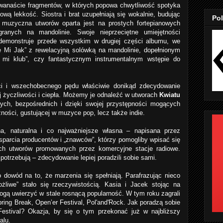
dwanaście fragmentów, w których popowa chwytliwość spotyka
kową lekkość. Siostra i brat uzupełniają się wokalnie, budując
Pol
 muzyczna utworów oparta jest na prostych fortepianowych
granych na mandolinie. Swoje nieprzeciętne umiejętności
demonstruje przede wszystkim w drugiej części albumu, we
 Mi Jak” z rewelacyjną solówką na mandolinie, dopełnionym
li mi klub”, czy fantastycznym instrumentalnym wstępie do
ci i wszechobecnego pędu właściwie donikąd zdecydowanie
ej życzliwości i ciepła. Możemy je odnaleźć w utworach
Kwiatu
ych, bezpośrednich i dzięki swojej przystępności mogących
czności, gustującej w muzyce pop, lecz także indie.
na, naturalna i co najważniejsze własna – napisana przez
sparcia producentów i „znawców”, którzy pomogliby wpisać się
ch utworów promowanych przez komercyjne stacje radiowe.
 potrzebują – zdecydowanie lepiej poradzili sobie sami.
owód na to, że marzenia się spełniają. Parafrazując nieco
żliwe” stało się rzeczywistością. Kasia i Jacek stojąc na
mogą uwierzyć w stale rosnącą popularność. W tym roku zagrali
ring Break, Open’er Festival, Pol'and'Rock. Jak poradzą sobie
Festival? Okazja, by się o tym przekonać już w najbliższy
alu.