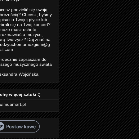
cesz podzielić się swoją
órczością? Chcesz, byśmy
pisali o Twojej płycie lub
brali się na Twój koncert?
może masz ochotę
rozmawiać o muzyce,
órą tworzysz? Daj znać na
iedzyuchemamozgiem@g
il.com
rdecznie zapraszam do
szego muzycznego świata
eksandra Wojcińska
chę więcej sztuki :)
w.muamart.pl