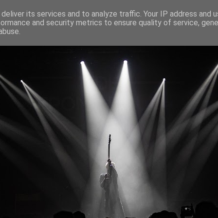
deliver its services and to analyze traffic. Your IP address and 
formance and security metrics to ensure quality of service, gen
abuse.