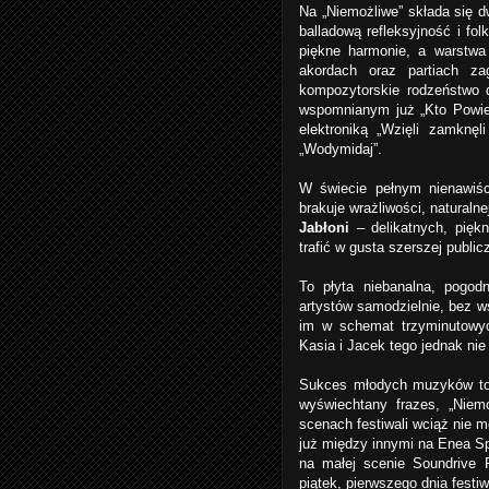
Na „Niemożliwe” składa się 
balladową refleksyjność i fol
piękne harmonie, a warstwa
akordach oraz partiach za
kompozytorskie rodzeństwo 
wspomnianym już „Kto Powie
elektroniką „Wzięli zamknę
„Wodymidaj”.
W świecie pełnym nienawiś
brakuje wrażliwości, naturaln
Jabłon
i
– delikatnych, piękn
trafić w gusta szerszej publi
To płyta niebanalna, pogod
artystów samodzielnie, bez w
im w schemat trzyminutowy
Kasia i Jacek tego jednak nie
Sukces młodych muzyków to d
wyświechtany frazes, „Niemo
scenach festiwali wciąż nie 
już między innymi na Enea Sp
na małej scenie Soundrive 
piątek, pierwszego dnia festiw