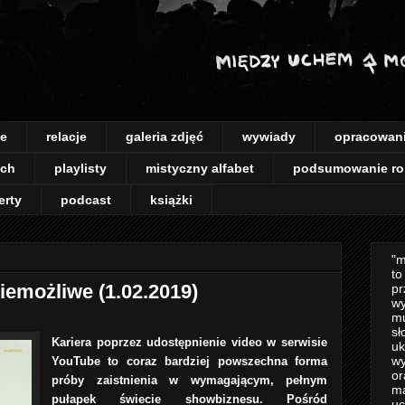
je
relacje
galeria zdjęć
wywiady
opracowan
ach
playlisty
mistyczny alfabet
podsumowanie ro
erty
podcast
książki
"m
to
Niemożliwe (1.02.2019)
pr
wy
mu
sł
Kariera poprzez udostępnienie video w serwisie
uk
wy
YouTube to coraz bardziej powszechna forma
or
próby zaistnienia w wymagającym, pełnym
m
pułapek świecie showbiznesu. Pośród
uc