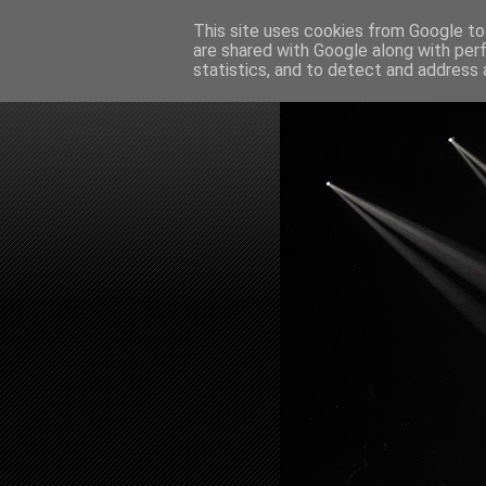
This site uses cookies from Google to 
are shared with Google along with per
statistics, and to detect and address 