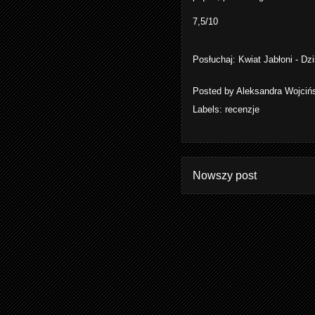
7,5/10
Posłuchaj:
Kwiat Jabłoni - D
Posted by
Aleksandra Wojciń
Labels:
recenzje
Nowszy post