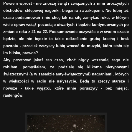
Powiem wprost - nie znoszę świąt i związanych z nimi uroczystych
obchodów, sklepowej nagonki, biegania za zakupami. Nie lubię też
czasu podsumowań i nie chcę tak na siłę zamykać roku, w którym
wiele spraw wciąż pozostaje otwartych i będzie kontynuowanych po
zmianie roku z 21 na 22. Podsumowanie oczywiście w swoim czasie
będzie, ale nie będzie to takie odkreślenie grubą krechą i brak
powrotu - przecież wszyscy lubią wracać do muzyki, która stała się
im bliska, prawda?
Aby przetrwać jakoś ten czas, choć nigdy wcześniej tego nie
robiłam, pomyślałam, że podzielę się kilkoma nietypowymi
świątecznymi (a w zasadzie anty-świątecznymi) nagraniami, których
w większości w radiu nie usłyszycie. Będą to rzeczy starsze i
nowsze - takie wyjątki, które mnie poruszyły - bez miejsc,
rankingów.