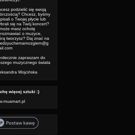
cesz podzielić się swoją
órczością? Chcesz, byśmy
pisali o Twojej płycie lub
brali się na Twój koncert?
może masz ochotę
rozmawiać o muzyce,
órą tworzysz? Daj znać na
iedzyuchemamozgiem@g
il.com
rdecznie zapraszam do
szego muzycznego świata
eksandra Wojcińska
chę więcej sztuki :)
w.muamart.pl