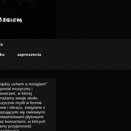
ia
ku
zaproszenia
iędzy uchem a mózgiem"
 portal muzyczny i
zestrzeń, w której
rażamy swoje około-
zyczne myśli w formie
owa i obrazu, związane z
azującymi się ciekawymi
dawnictwami płytowymi
az koncertami, w których
amy przyjemność
zestniczyć.