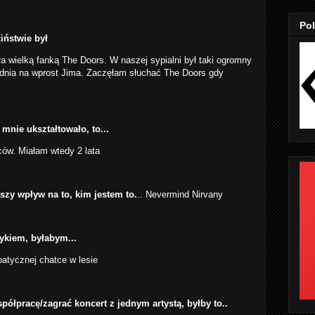
Pol
iństwie był
ła wielką fanką The Doors. W naszej sypialni był taki ogromny
 dnia na wprost Jima. Zaczęłam słuchać The Doors gdy
 mnie ukształtowało, to...
ów. Miałam wtedy 2 lata
kszy wpływ na to, kim jestem to.
.. Nevermind Nirvany
ykiem, byłabym...
tycznej chatce w lesie
ółpracę/zagrać koncert z jednym artystą, byłby to..