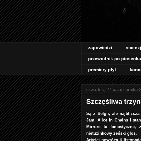
zapowiedzi
recenz
przewodnik po piosenk
premiery płyt
konc
czwartek, 27 października 
Szczęśliwa trzyn
Są z Belgii, ale najbliższ
Jam, Alice In Chains i sta
Mirrors to fantastyczne, 
nietuzinkowy żeński głos.
Artyści powrócą 4 listopad