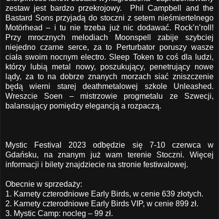
zestaw jest bardzo przekrojowy. Phil Campbell and the
Bastard Sons przyjadą do stoczni z setem nieśmiertelnego
Motörhead – i tu nie trzeba już nic dodawać. Rock’n’roll!
Przy mrocznych melodiach Moonspell zabije szybciej
niejedno czarne serce, za to Perturbator poruszy wasze
ciała swoim nocnym electro. Sleep Token to coś dla ludzi,
którzy lubią metal nowy, poszukujący, penetrujący nowe
lądy, za to na dobrze znanych morzach siać zniszczenie
będą wierni starej deathmetalowej szkole Unleashed.
Wreszcie Soen – mistrzowie progmetalu ze Szwecji,
balansujący pomiędzy elegancją a rozpaczą.
Mystic Festival 2023 odbędzie się 7-10 czerwca w
Gdańsku, na znanym już wam terenie Stoczni. Więcej
informacji i bilety znajdziecie na
stronie festiwalowej
.
Obecnie w sprzedaży:
1. Karnety czterodniowe Early Birds, w cenie 639 złotych.
2. Karnety czterodniowe Early Birds VIP, w cenie 899 zł.
3. Mystic Camp: nocleg – 99 zł.