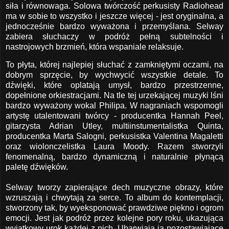
siła i równowaga. Solowa twórczość perkusisty Radiohead
ma w sobie to wszystko i jeszcze więcej - jest oryginalna, a
jednocześnie bardzo wyważona i przemyślana. Selway
zabiera słuchaczy w podróż pełną subtelności i
nastrojowych brzmień, która wspaniale relaksuje.
To płyta, której najlepiej słuchać z zamkniętymi oczami, na
dobrym sprzęcie, by wychwycić wszystkie detale. To
dźwięki, które oplatają umysł, bardzo przestrzenne,
dopełnione orkiestracjami. Na tle tej urzekającej muzyki lśni
bardzo wyważony wokal Philipa. W nagraniach wspomogli
artystę utalentowani twórcy - producentka Hannah Peel,
gitarzysta Adrian Utley, multiinstumentalistka Quinta,
producentka Marta Salogni, perkusistka Valentina Magaletti
oraz wiolonczelistka Laura Moody. Razem stworzyli
fenomenalną, bardzo dynamiczną i naturalnie płynącą
paletę dźwięków.
Selway tworzy zapierające dech muzyczne obrazy, które
wzruszają i chwytają za serce. To album do kontemplacji,
stworzony tak, by wyeksponować prawdziwe piękno i ogrom
emocji. Jest jak podróż przez kolejne pory roku, ukazująca
wyjątkowy urok każdej z nich. Ubarwiają ją pozostawiające