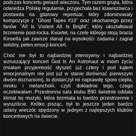
podczas koncertu gwiazd wieczoru. Tym razem grupa, która
odwiedza Polskę regularnie, przyjechała bez klawiszowca i
postawiła na gitarowy repertuar, który zdominowały
kompozycje z "
Ghost Tapes #10
" oraz ukochanego przez
fanów "All Is Violent All Is Bright", który ukształtował
brzmienie post-rocka. Kwartet, na czele którego stoją bracia
Kinsella jak zawsze stanął na wysokości zadania i zagrał
solidny, pełen emocji koncert.
Choć nie był to najbardziej intensywny i najbardziej
wzruszający koncert God Is An Astronaut w moim życiu
(miałam przyjemność słyszeć już cztery i pod kątem
emocjonalnym nie jest już w stanie dorównać pierwszym
dwóm doznaniom), to dostarczył mi naprawdę sporo ciepła,
mroku i melancholii, czyli dokładnie tego, czego
oczekiwałam. Przestronna sala klubu B90 świetnie oddała
klimat tej muzyki, która brzmiała tu bardzo przestrzennie i
wyraziście. Krótko pisząc, był to jeszcze jeden bardzo
udany wieczór, spędzony w jednym z najlepszych klubów
koncertowych na świecie.