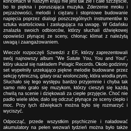
koncertach w naszym kraju nie jest tak źle i całe szczęście,
bo to piękna i poruszająca muzyka. Zderzenie mroku i
pejzażowości, melodii i ciężaru i stopniowe budowanie
napięcia poprzez dialogi poszczególnych instrumentów to
sztuka wartościowa i zasługująca na uwagę. W Gdańsku
znalazła swoich odbiorców, którzy słuchali dźwiękowej
opowieści płynącej ze sceny, chłonąc klimat z należytą
uwagą i zaangażowaniem.
Wieczór rozpoczęli Szwedzi z EF, którzy zaprezentowali
swój najnowszy album "
We Satute You, You and You!
",
który ukazał się nakładem Pelagic Records. Około godzinny
set wypełniły urzekająco piękne melodie budowane przez
sekcję rytmiczną, gitary oraz wiolonczelę, która wiodła prym.
Słuchało się tego występu bardzo przyjemnie i chyba tak
samo miło grało się muzykom, którzy cieszyli się każdą
chwilą na scenie i dziękowali za ciepłe przyjęcie. Choć nie
padło wiele słów, dało się odczuć płynące ze sceny ciepło i
moc. Przy tych dźwiękach można było się rozmarzyć i
wyciszyć.
Odpocząć, przede wszystkim psychicznie i naładować
akumulatory na pełen wezwań tydzień można było także