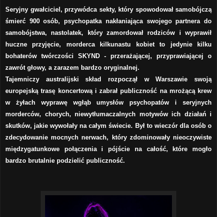
Seryjny gwałciciel, przywódca sekty, który spowodował samobójczą
śmierć 900 osób, psychopatka nakłaniająca swojego partnera do
samobójstwa, nastolatek, który zamordował rodziców i wyprawił
huczne przyjęcie, morderca kilkunastu kobiet to jedynie kilku
bohaterów twórczości SKYND - przerażającej, przyprawiającej o
zawrót głowy, a zarazem bardzo oryginalnej.
Tajemniczy australijski skład rozpoczął w Warszawie swoją
europejską trasę koncertową i zabrał publiczność na mrożącą krew
w żyłach wyprawę wgłąb umysłów psychopatów i seryjnych
morderców, chorych, niewytłumaczalnych motywów ich działań i
skutków, jakie wywołały na całym świecie. Był to wieczór dla osób o
zdecydowanie mocnych nerwach, który zdominowały nieoczywiste
międzygatunkowe połączenia i pójście na całość, które mogło
bardzo brutalnie podzielić publiczność.