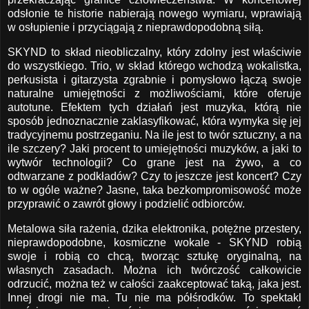
odsłonie te historie nabierają nowego wymiaru, wprawiają
w osłupienie i przyciągają z nieprawdopodobną siłą.
SKYND to skład nieobliczalny, który zdolny jest właściwie
do wszystkiego. Trio, w skład którego wchodzą wokalistka,
perkusista i gitarzysta zgrabnie i pomysłowo łączą swoje
naturalne umiejętności z możliwościami, które oferuje
autotune. Efektem tych działań jest muzyka, którą nie
sposób jednoznacznie zaklasyfikować, która wymyka się jej
tradycyjnemu postrzeganiu. Na ile jest to twór sztuczny, a na
ile szczery? Jaki procent to umiejętności muzyków, a jaki to
wytwór technologii? Co grane jest na żywo, a co
odtwarzane z podkładów? Czy to jeszcze jest koncert? Czy
to w ogóle ważne? Jasne, taka bezkompromisowość może
przyprawić o zawrót głowy i podzielić odbiorców.
Metalowa siła rażenia, dzika elektronika, potężne przestery,
nieprawdopodobne, kosmiczne wokale - SKYND robią
swoje i robią co chcą, tworząc sztukę oryginalną, na
własnych zasadach. Można ich twórczość całkowicie
odrzucić, można też w całości zaakceptować taką, jaka jest.
Innej drogi nie ma. Tu nie ma półśrodków. To spektakl