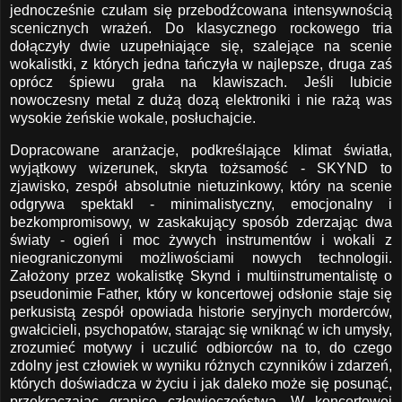
jednocześnie czułam się przebodźcowana intensywnością
scenicznych wrażeń. Do klasycznego rockowego tria
dołączyły dwie uzupełniające się, szalejące na scenie
wokalistki, z których jedna tańczyła w najlepsze, druga zaś
oprócz śpiewu grała na klawiszach. Jeśli lubicie
nowoczesny metal z dużą dozą elektroniki i nie rażą was
wysokie żeńskie wokale, posłuchajcie.
Dopracowane aranżacje, podkreślające klimat światła,
wyjątkowy wizerunek, skryta tożsamość - SKYND to
zjawisko, zespół absolutnie nietuzinkowy, który na scenie
odgrywa spektakl - minimalistyczny, emocjonalny i
bezkompromisowy, w zaskakujący sposób zderzając dwa
światy - ogień i moc żywych instrumentów i wokali z
nieograniczonymi możliwościami nowych technologii.
Założony przez wokalistkę Skynd i multiinstrumentalistę o
pseudonimie Father, który w koncertowej odsłonie staje się
perkusistą zespół opowiada historie seryjnych morderców,
gwałcicieli, psychopatów, starając się wniknąć w ich umysły,
zrozumieć motywy i uczulić odbiorców na to, do czego
zdolny jest człowiek w wyniku różnych czynników i zdarzeń,
których doświadcza w życiu i jak daleko może się posunąć,
przekraczając granice człowieczeństwa. W koncertowej