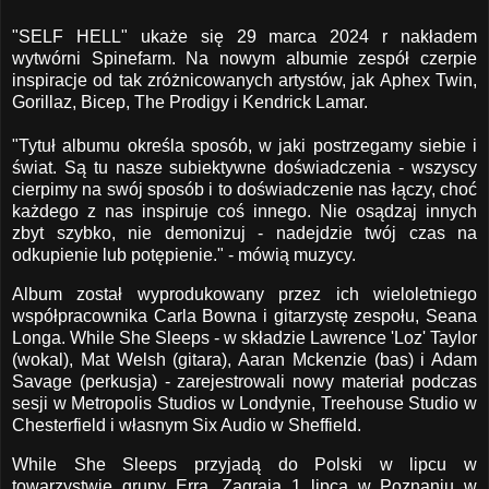
"SELF HELL" ukaże się 29 marca 2024 r nakładem
wytwórni Spinefarm. Na nowym albumie zespół czerpie
inspiracje od tak zróżnicowanych artystów, jak Aphex Twin,
Gorillaz, Bicep, The Prodigy i Kendrick Lamar.
"Tytuł albumu określa sposób, w jaki postrzegamy siebie i
świat. Są tu nasze subiektywne doświadczenia - wszyscy
cierpimy na swój sposób i to doświadczenie nas łączy, choć
każdego z nas inspiruje coś innego. Nie osądzaj innych
zbyt szybko, nie demonizuj - nadejdzie twój czas na
odkupienie lub potępienie." - mówią muzycy.
Album został wyprodukowany przez ich wieloletniego
współpracownika Carla Bowna i gitarzystę zespołu, Seana
Longa. While She Sleeps - w składzie Lawrence 'Loz' Taylor
(wokal), Mat Welsh (gitara), Aaran Mckenzie (bas) i Adam
Savage (perkusja) - zarejestrowali nowy materiał podczas
sesji w Metropolis Studios w Londynie, Treehouse Studio w
Chesterfield i własnym Six Audio w Sheffield.
While She Sleeps przyjadą do Polski w lipcu w
towarzystwie grupy Erra. Zagrają 1 lipca w Poznaniu w