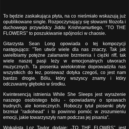
To będzie zaskakująca płyta, na co nieśmiało wskazują już
opublikowane single. Rozpoczynający się słowami filozofa i
duchowego przywódcy Jiddu Krishnamurtiego, "TO THE
FLOWERS" to poszukiwanie spójności w chaosie.
Gitarzysta Sean Long opowiada o tej kompozycji
następująco: "Ten utwór wiele dla nas znaczy. Tak jak
uwielbiamy potężne załamanie brzmienia i ciężki riff, tak
wiele naszej pasji leży w emocjonalnych utworach
muzycznych. Ta piosenka wielokrotnie doprowadziła nas
wszystkich do łez, ponieważ dotyka czegoś, co jest nam
bardzo drogie. Bólu, który wszyscy znamy i który
odczuwamy głęboko w środku.
Kwintesencją istnienia While She Sleeps jest wyrażenie
naszego osobistego bólu - opowiadamy o sprawach
trudnych, ale koniecznych. Roboczy tytuł piosenki płyty
brzmiał "radiohead" i to powinno pomóc w zrozumieniu
emocji, jakie towarzyszyły nam podczas jej pisania”.
Wokalista Loz Taylor dodaje: „TO THE FLOWRS" jest