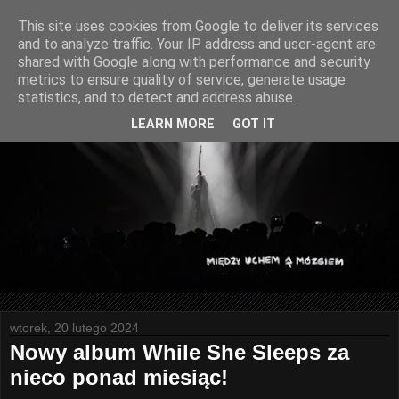
This site uses cookies from Google to deliver its services
and to analyze traffic. Your IP address and user-agent are
shared with Google along with performance and security
metrics to ensure quality of service, generate usage
statistics, and to detect and address abuse.
LEARN MORE
GOT IT
wtorek, 20 lutego 2024
Nowy album While She Sleeps za
nieco ponad miesiąc!