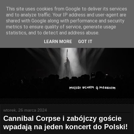
This site uses cookies from Google to deliver its services
and to analyze traffic. Your IP address and user-agent are
shared with Google along with performance and security
metrics to ensure quality of service, generate usage
statistics, and to detect and address abuse.
LEARN MORE
GOT IT
wtorek, 26 marca 2024
Cannibal Corpse i zabójczy goście
wpadają na jeden koncert do Polski!