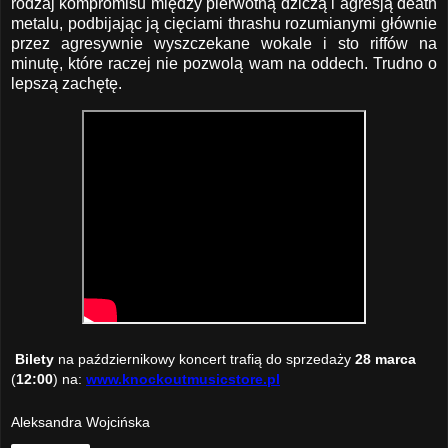
rodzaj kompromisu między pierwotną dziczą i agresją death
metalu, podbijając ją cięciami thrashu rozumianymi głównie
przez agresywnie wyszczekane wokale i sto riffów na
minutę, które raczej nie pozwolą wam na oddech. Trudno o
lepszą zachętę.
Bilety
na październikowy koncert trafią do sprzedaży
28 marca
(
12:00
) na:
www.knockoutmusicstore.pl
Aleksandra Wojcińska