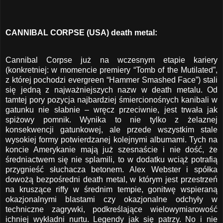
CANNIBAL CORPSE (USA) death metal:
Cannibal Corpse już na wczesnym etapie kariery
(konkretniej: w momencie premiery “Tomb of the Mutilated”,
z której pochodzi evergreen “Hammer Smashed Face”) stali
się jedną z najważniejszych nazw w death metalu. Od
tamtej pory pozycja najbardziej śmiercionośnych kanibali w
gatunku nie słabnie – wręcz przeciwnie, jest trwała jak
spiżowy pomnik. Wynika to nie tylko z żelaznej
konsekwencji gatunkowej, ale przede wszystkim stale
wysokiej formy potwierdzanej kolejnymi albumami. Tych na
koncie Amerykanie mają już szesnaście i nie dość, że
średniactwem się nie splamili, to w dodatku wciąż potrafią
przygnieść słuchacza betonem. Alex Webster i spółka
dowożą bezpośredni death metal, w którym jest przestrzeń
na kruszące riffy w średnim tempie, gonitwę wspieraną
okazjonalnymi blastami czy okazjonalne odchyły w
techniczne zagrywki, podkreślające wielowymiarowość
ichniej wykładni nurtu. Legendy jak się patrzy. No i nie