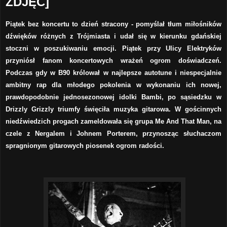
ZDJĘĆ]
Piątek bez koncertu to dzień stracony - pomyślał tłum miłośników
dźwięków różnych z Trójmiasta i udał się w kierunku gdańskiej
stoczni w poszukiwaniu emocji. Piątek przy Ulicy Elektryków
przyniósł fanom koncertowych wrażeń ogrom doświadczeń.
Podczas gdy w B90 królował w najlepsze autotune i niespecjalnie
ambitny rap dla młodego pokolenia w wykonaniu ich nowej,
prawdopodobnie jednosezonowej idolki Bambi, po sąsiedzku w
Drizzly Grizzly triumfy święciła muzyka gitarowa. W gościnnych
niedźwiedzich progach zameldowała się grupa Me And That Man, na
czele z Nergalem i Johnem Porterem, przynosząc słuchaczom
spragnionym gitarowych piosenek ogrom radości.