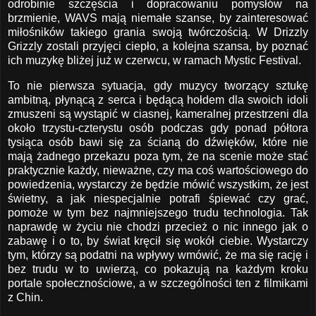
odrobinie szczęścia i dopracowaniu pomysłów na
brzmienie, WAVS mają niemałe szanse, by zainteresować
miłośników takiego grania swoją twórczością. W Drizzly
Grizzly zostali przyjęci ciepło, a kolejna szansa, by poznać
ich muzykę bliżej już w czerwcu, w ramach Mystic Festival.
To nie pierwsza sytuacja, gdy muzycy tworzący sztukę
ambitną, płynącą z serca i będącą hołdem dla swoich idoli
zmuszeni są wystąpić w ciasnej, kameralnej przestrzeni dla
około trzystu-czterystu osób podczas gdy ponad półtora
tysiąca osób bawi się za ścianą do dźwięków, które nie
mają żadnego przekazu poza tym, że na scenie może stać
praktycznie każdy, nieważne, czy ma coś wartościowego do
powiedzenia, wystarczy że będzie mówić wszystkim, że jest
świetny, a jak niespecjalnie potrafi śpiewać czy grać,
pomoże w tym bez najmniejszego trudu technologia. Tak
naprawdę w życiu nie chodzi przecież o nic innego jak o
zabawę i o to, by świat kręcił się wokół ciebie. Wystarczy
tym, którzy są podatni na wpływy wmówić, że ma się rację i
bez trudu w to uwierzą, co pokazują na każdym kroku
portale społecznościowe, a w szczególności ten z filmikami
z Chin.