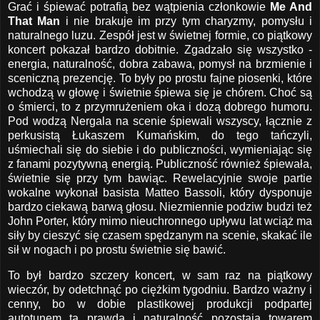
Grać i śpiewać potrafią bez wątpienia członkowie
Me And
That Man
i nie brakuje im przy tym charyzmy, pomysłu i
naturalnego luzu. Zespół jest w świetnej formie, co piątkowy
koncert pokazał bardzo dobitnie. Zgadzało się wszystko -
energia, naturalność, dobra zabawa, pomysł na brzmienie i
sceniczną prezencję. To były po prostu fajne piosenki, które
wchodzą w głowę i świetnie śpiewa się je chórem. Choć są
o śmierci, to z przymrużeniem oka i dozą dobrego humoru.
Pod wodzą Nergala na scenie śpiewali wszyscy, łącznie z
perkusistą Łukaszem Kumańskim, do tego tańczyli,
uśmiechali się do siebie i do publiczności, wymieniając się
z fanami pozytywną energią. Publiczność również śpiewała,
świetnie się przy tym bawiąc. Rewelacyjnie swoje partie
wokalne wykonał basista Matteo Bassoli, który dysponuje
bardzo ciekawą barwą głosu. Niezmiennie podziw budzi też
John Porter, który mimo nieuchronnego upływu lat wciąż ma
siły by cieszyć się czasem spędzanym na scenie, skakać ile
sił w nogach i po prostu świetnie się bawić.
To był bardzo szczery koncert, w sam raz na piątkowy
wieczór, by odetchnąć po ciężkim tygodniu. Bardzo ważny i
cenny, bo w dobie plastikowej produkcji podpartej
autotunem ta prawda i naturalność pozostają towarem