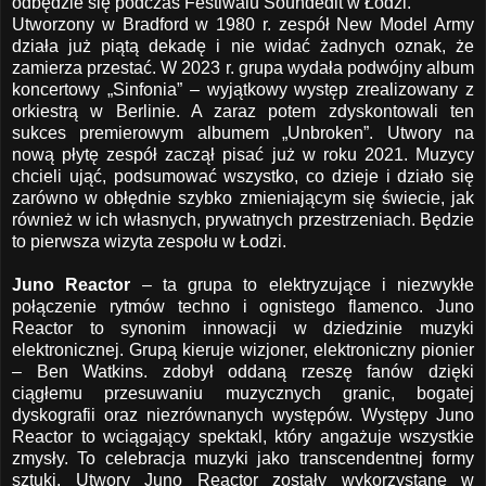
odbędzie się podczas Festiwalu Soundedit w Łodzi.
Utworzony w Bradford w 1980 r. zespół New Model Army
działa już piątą dekadę i nie widać żadnych oznak, że
zamierza przestać. W 2023 r. grupa wydała podwójny album
koncertowy „Sinfonia” – wyjątkowy występ zrealizowany z
orkiestrą w Berlinie. A zaraz potem zdyskontowali ten
sukces premierowym albumem „Unbroken”. Utwory na
nową płytę zespół zaczął pisać już w roku 2021. Muzycy
chcieli ująć, podsumować wszystko, co dzieje i działo się
zarówno w obłędnie szybko zmieniającym się świecie, jak
również w ich własnych, prywatnych przestrzeniach. Będzie
to pierwsza wizyta zespołu w Łodzi.
Juno Reactor
– ta grupa to elektryzujące i niezwykłe
połączenie rytmów techno i ognistego flamenco. Juno
Reactor to synonim innowacji w dziedzinie muzyki
elektronicznej. Grupą kieruje wizjoner, elektroniczny pionier
– Ben Watkins. zdobył oddaną rzeszę fanów dzięki
ciągłemu przesuwaniu muzycznych granic, bogatej
dyskografii oraz niezrównanych występów. Występy Juno
Reactor to wciągający spektakl, który angażuje wszystkie
zmysły. To celebracja muzyki jako transcendentnej formy
sztuki. Utwory Juno Reactor zostały wykorzystane w