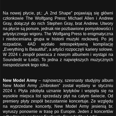
Na nowej płycie, pt.: „A 2nd Shape” pojawiają się główni
członkowie The Wolfgang Press: Michael Allen i Andrew
Gray, dołączył do nich Stephen Gray, brat Andrew. Utwory
na płycie są ponure, jednak nie pozbawione pomysłowości i
artystycznego wigoru. The Wolfgang Press to enigmatyczna
i niedoceniana grupa w historii muzyki rockowej. Po jej
rozpadzie, 4AD wydało retrospektywną kompilację
„Everything Is Beautiful”, a artyści rozpoczęli kariery solowe.
W 2024 r. zespół powraca z nowym albumem i wystąpi na
Soundedit w Łodzi. To jedna z największych muzycznych
niespodzianek tego roku.
New Model Army
– najnowszy, szesnasty studyjny album
New Model Army „Unbroken” został wydany w styczniu
2024 r. Płyta zdobyła uznanie krytyków i wspięła się na
wysokie miejsca list sprzedaży płyt na całym świecie. Od
premiery płyty zespół bezustannie koncertuje. Ze względu
na wyprzedane koncerty, New Model Army jesienią br.
wyruszy ponownie w trasę po Europie. Jeden z koncertów