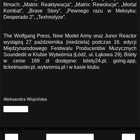
filmach: „Matrix: Reaktywacja”, „Matrix: Rewolucje”, „Mortal
Kombat”, „Brave Story”, „Pewnego razu w Meksyku:
Desperado 2”, „Texhnolyze”.
The Wolfgang Press, New Model Army oraz Junor Reactor
wystąpią 27 października (niedziela) podczas 16. edycji
Międzynarodowego Festiwalu Producentów Muzycznych
Soundedit w Klubie Wytwórnia (Łódź, ul. Łąkowa 29). Bilety
w cenie 169 zł dostępne:
bilety24.pl
, going.app,
ticketmaster.pl
,
wytwornia.pl
i w kasie klubu
Aleksandra Wojcińska
Udostępnij
‹
›
Strona główna