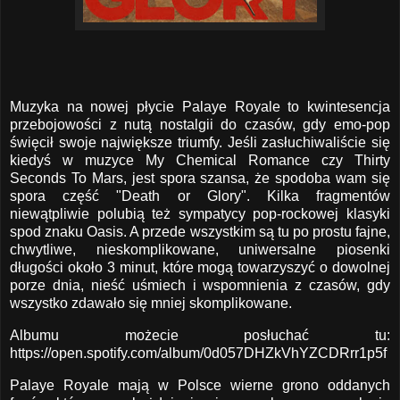
Muzyka na nowej płycie Palaye Royale to kwintesencja
przebojowości z nutą nostalgii do czasów, gdy emo-pop
święcił swoje największe triumfy. Jeśli zasłuchiwaliście się
kiedyś w muzyce My Chemical Romance czy Thirty
Seconds To Mars, jest spora szansa, że spodoba wam się
spora część "Death or Glory". Kilka fragmentów
niewątpliwie polubią też sympatycy pop-rockowej klasyki
spod znaku Oasis. A przede wszystkim są tu po prostu fajne,
chwytliwe, nieskomplikowane, uniwersalne piosenki
długości około 3 minut, które mogą towarzyszyć o dowolnej
porze dnia, nieść uśmiech i wspomnienia z czasów, gdy
wszystko zdawało się mniej skomplikowane.
Albumu możecie posłuchać tu:
https://open.spotify.com/album/0d057DHZkVhYZCDRrr1p5f
Palaye Royale mają w Polsce wierne grono oddanych