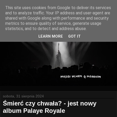
This site uses cookies from Google to deliver its services
and to analyze traffic. Your IP address and user-agent are
shared with Google along with performance and security
metrics to ensure quality of service, generate usage
statistics, and to detect and address abuse.
LEARN MORE
GOT IT
sobota, 31 sierpnia 2024
Śmierć czy chwała? - jest nowy
album Palaye Royale