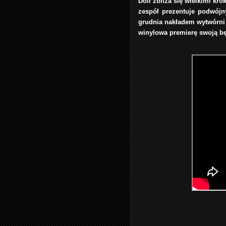
Doli zbliża się wielkimi kr
zespół prezentuje podwójn
grudnia nakładem wytwórni 
winylowa premierę swoją bę