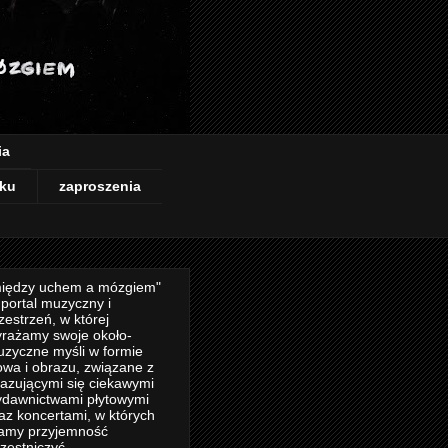
ia
ku
zaproszenia
iędzy uchem a mózgiem"
 portal muzyczny i
zestrzeń, w której
rażamy swoje około-
zyczne myśli w formie
owa i obrazu, związane z
azującymi się ciekawymi
dawnictwami płytowymi
az koncertami, w których
amy przyjemność
zestniczyć.