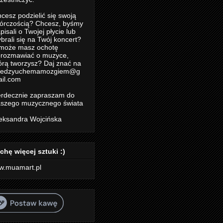
cesz podzielić się swoją
órczością? Chcesz, byśmy
pisali o Twojej płycie lub
brali się na Twój koncert?
może masz ochotę
rozmawiać o muzyce,
órą tworzysz? Daj znać na
iedzyuchemamozgiem@g
il.com
rdecznie zapraszam do
szego muzycznego świata
eksandra Wojcińska
chę więcej sztuki :)
w.muamart.pl