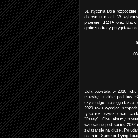
31 stycznia Dola rozpocznie 
do ośmiu miast. W wybrany
przerwie KRZTA oraz black
graficzna trasy przygotowana 
0
08
Dola powstała w 2018 roku 
muzykę, u której podstaw leż
czy sludge, ale sięga także 
2020 roku wydając niespodzi
tylko rok przyszło nam czek
“Czasy”. Oba albumy zost
wznowione pod koniec 2022 
związał się na dłużej. Po uda
na m.in. Summer Dying Lou