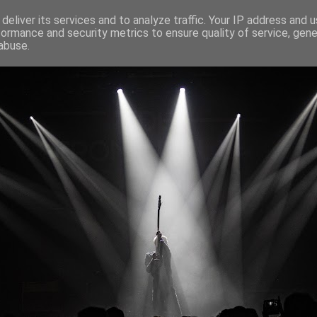
deliver its services and to analyze traffic. Your IP address and 
formance and security metrics to ensure quality of service, gen
abuse.