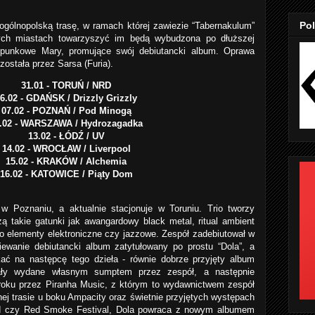
Pol
ogólnopolską trasę, w ramach której zawiezie “Tabernakulum”
ch miastach towarzyszyć im będą wybudzona po dłuższej
 punkowe Mary, promujące swój debiutancki album. Oprawa
została przez Sarsa (Furia).
31.01 - TORUŃ / NRD
6.02 - GDAŃSK / Drizzly Grizzly
07.02 - POZNAŃ / Pod Minogą
.02 - WARSZAWA / Hydrozagadka
13.02 - ŁÓDŹ / UV
14.02 - WROCŁAW / Liverpool
15.02 - KRAKÓW / Alchemia
16.02 - KATOWICE / Piąty Dom
w Poznaniu, a aktualnie stacjonuje w Toruniu. Trio tworzy
ą takie gatunki jak awangardowy black metal, ritual ambient
po elementy elektroniczne czy jazzowe. Zespół zadebiutował w
ewanie debiutancki album zatytułowany po prostu “Dola”, a
ać na następcę tego dzieła - równie dobrze przyjęty album
ały wydane własnym sumptem przez zespół, a następnie
roku przez Piranha Music, z którym to wydawnictwem zespół
nej trasie u boku Ampacity oraz świetnie przyjętych występach
d czy Red Smoke Festival, Dola powraca z nowym albumem