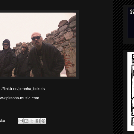
://linktr.ee/piranha_tickets
ww.piranha-music.com
ska