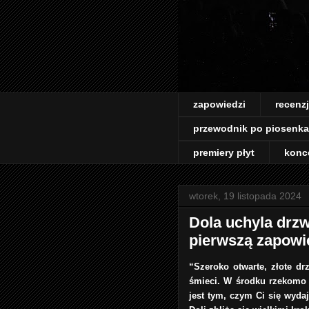
zapowiedzi
recenz
przewodnik po piosenk
premiery płyt
konc
wtorek, 19 listopada 2024
Dola uchyla drz
pierwszą zapow
“Szeroko otwarte, złote d
śmieci. W środku rzekomo j
jest tym, czym Ci się wyda