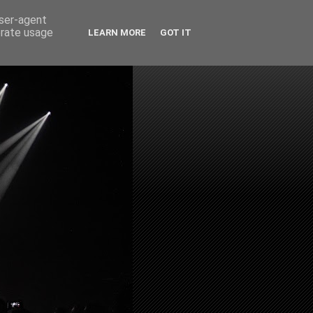
user-agent
erate usage
LEARN MORE
GOT IT