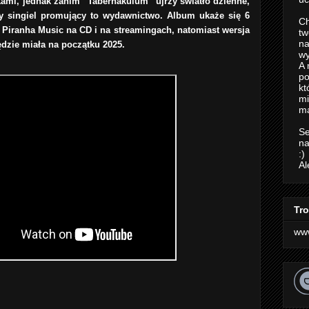
okami, jednak zanim “Tabernakulum” ujrzy światło dzienne,
y singiel promujący to wydawnictwo. Album ukaże się 6
Ch
Piranha Music na CD i na streamingach, natomiast wersja
tw
na
dzie miała na początku 2025.
wy
A 
po
kt
m
ma
Se
na
:)
Al
Tro
ww