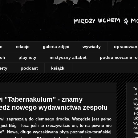
je
relacje
galeria zdjęć
wywiady
opracowan
ach
playlisty
mistyczny alfabet
podsumowanie ro
erty
podcast
książki
"m
to
wi "Tabernakulum" - znamy
pr
wy
iedź nowego wydawnictwa zespołu
mu
sł
uk
rzwi zapraszają do ciemnego środka. Wszędzie jest pełno
wy
est Bóg - lecz jeśli to rzeczywiście on, to na pewno nie
or
je”. Nowa, długo wyczekiwana płyta poznańsko-toruńskiej
m
uc