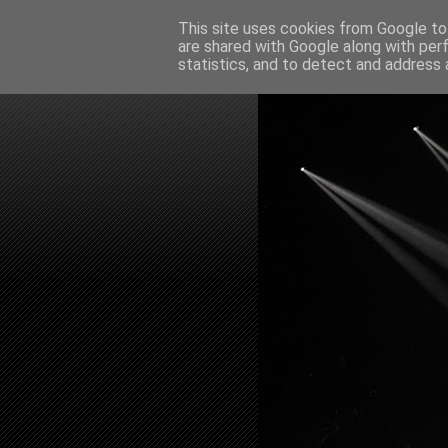
This site uses cookies from Google to 
are shared with Google along with per
statistics, and to detect and address 