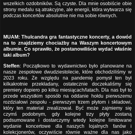
wszelkich ozdobników. Są czyste. Dla mnie osobiście obie
strony medalu są atrakcyjne, ale energii, która wytwarza się
podczas koncertów absolutnie nie ma sobie równych.
MUAM: Thulcandra gra fantastyczne koncerty, a dowód
na to znajdziemy chociażby na Waszym koncertowym
albumie. Co sprawiło, że postanowiliście wydać właśnie
taki album?
Steffen
: Początkowo to wydawnictwo było planowane na
nasze zespołowe dwudziestolecie, które obchodziliśmy w
2023 roku. Ze względu na pandemię pomysł ten był
kilkakrotnie przekładany, ostatecznie doczekaliśmy się
premiery dopiero po kilku miesiącach/latach. Dla nas był to
przede wszystkim sposób na oddanie hołdu pierwszemu
rozdziałowi zespołu - pierwszym trzem płytom i składowi,
który ten materiał zrealizował. Być może zajmiemy się
czymś podobnym, gdy kolejne trzy płyty zostaną
podsumowane i dostarczymy wtedy kolejne limitowane
wydanie koncertowe dla naszych lojalnych fanów i
kolekcjonerów, oczywiście równie ważne dla nas jako