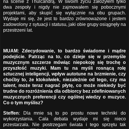
na scenie z Thulcandrą. W swoim życiu założyłem tylko
dwa zespoły i nigdy nie zajmowałem się pobocznymi
projektami, aby skupić się wyłącznie na obu grupach.
Wydaje mi się, że jest to bardzo zrównoważone i jestem
zadowolony z sytuacji i statusu, jaki obie grupy osiągnęły na
przestrzeni lat.
MUAM: Zdecydowanie, to bardzo świadome i mądre
podejście. Patrząc na to, co dzieje się w przemyśle
muzycznym szczerze mówiąc niepokoję się trochę o
przyszłość muzyki. Mam tu na myśli rosnącą rolę
sztucznej inteligencji, wpływ autotune na brzmienie, czy
choćby to, że ktokolwiek, niezależnie od tego, czy ma
talent, może teraz nagrać płytę, co może niekiedy być
trudne do rozróżnienia dla odbiorcy bez zdefiniowanych
muzycznych preferencji czy ogólnej wiedzy o muzyce.
Co o tym myślisz?
Steffen
: Dla mnie są to po prostu nowe techniki do
wykorzystania. Cała debata wydaje mi się nieco
przestarzała. Nie postrzegam świata i tego sprzętu tak