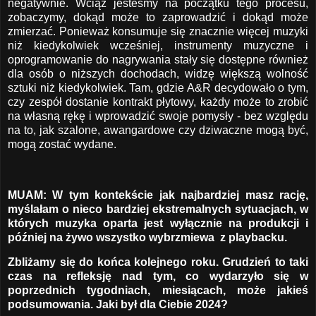
negatywnie. Wciąż jesteśmy na początku tego procesu,
zobaczymy, dokąd może to zaprowadzić i dokąd może
zmierzać. Ponieważ konsumuje się znacznie więcej muzyki
niż kiedykolwiek wcześniej, instrumenty muzyczne i
oprogramowanie do nagrywania stały się dostępne również
dla osób o niższych dochodach, widzę większą wolność
sztuki niż kiedykolwiek. Tam, gdzie A&R decydowało o tym,
czy zespół dostanie kontrakt płytowy, każdy może to zrobić
na własną rękę i wprowadzić swoje pomysły - bez względu
na to, jak szalone, awangardowe czy dziwaczne mogą być,
mogą zostać wydane.
MUAM: W tym kontekście jak najbardziej masz rację,
myślałam o nieco bardziej ekstremalnych sytuacjach, w
których muzyka oparta jest wyłącznie na produkcji i
później na żywo wszystko wybrzmiewa z playbacku.
Zbliżamy się do końca kolejnego roku. Grudzień to taki
czas na refleksję nad tym, co wydarzyło się w
poprzednich tygodniach, miesiącach, może jakieś
podsumowania. Jaki był dla Ciebie 2024?