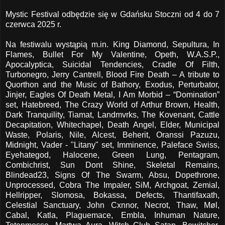
Mystic Festival odbędzie się w Gdańsku Stoczni od 4 do 7
czerwca 2025 r.
Na festiwalu wystąpią m.in. King Diamond, Sepultura, In
Flames, Bullet For My Valentine, Opeth, W.A.S.P.,
Apocalyptica, Suicidal Tendencies, Cradle Of Filth,
Turbonegro, Jerry Cantrell, Blood Fire Death – A tribute to
Quorthon and the Music of Bathory, Exodus, Perturbator,
Jinjer, Eagles Of Death Metal, I Am Morbid – “Domination”
set, Hatebreed, The Crazy World of Arthur Brown, Health,
Dark Tranquility, Tiamat, Landmvrks, The Kovenant, Cattle
Decapitation, Whitechapel, Death Angel, Elder, Municipal
Waste, Polaris, Nile, Alcest, Beherit, Oranssi Pazuzu,
Midnight, Vader - "Litany" set, Imminence, Paleface Swiss,
Eyehategod, Halocene, Green Lung, Pentagram,
Combichrist, Sun Dont Shine, Skeletal Remains,
Blindead23, Signs Of The Swarm, Absu, Dopethrone,
Unprocessed, Cobra The Impaler, SiM, Archgoat, Zemial,
Hellripper, Slomosa, Bokassa, Defects, Thantifaxath,
Celestial Sanctuary, John Cxnnor, Necrot, Thaw, Møl,
Cabal, Katla, Plaguemace, Embla, Inhuman Nature,