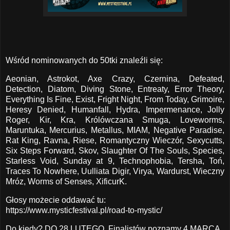
Wśród nominowanych do 50tki znaleźli się:
Aeonian, Astrokot, Axe Crazy, Czernina, Defeated,
Detection, Diatom, Diving Stone, Entreaty, Error Theory,
Everything Is Fine, Exist, Fright Night, From Today, Grimoire,
Heresy Denied, Humanfall, Hydra, Impermenance, Jolly
Roger, Kir, Kra, Królówczana Smuga, Loveworms,
Maruntuka, Mercurius, Metallus, MIAM, Negative Paradise,
Rat King, Ravna, Riese, Romantyczny Wieczór, Sexycutts,
Six Steps Forward, Skov, Slaughter Of The Souls, Species,
Starless Void, Sunday at 9, Technophobia, Tersha, Toń,
Traces To Nowhere, Uulliata Digir, Virya, Wardurst, Wieczny
Mróz, Worms of Senses, XificurK.
Głosy możecie oddawać tu:
https://www.mysticfestival.pl/road-to-mystic/
Do kiedy? DO 28 LUTEGO. Finalistów poznamy 4 MARCA.