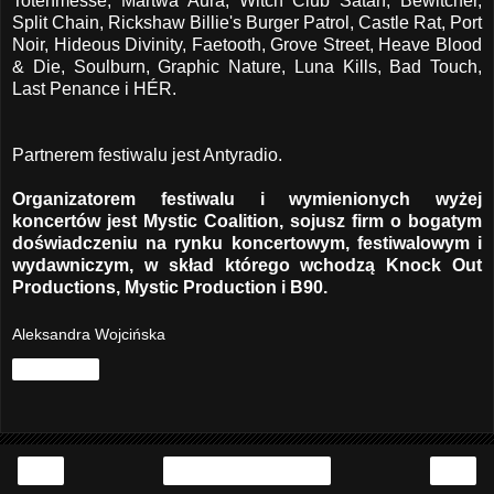
Totenmesse, Martwa Aura, Witch Club Satan, Bewitcher,
Split Chain, Rickshaw Billie's Burger Patrol, Castle Rat, Port
Noir, Hideous Divinity, Faetooth, Grove Street, Heave Blood
& Die, Soulburn, Graphic Nature, Luna Kills, Bad Touch,
Last Penance i HÉR.
Partnerem festiwalu jest Antyradio.
Organizatorem festiwalu i wymienionych wyżej
koncertów jest Mystic Coalition, sojusz firm o bogatym
doświadczeniu na rynku koncertowym, festiwalowym i
wydawniczym, w skład którego wchodzą Knock Out
Productions, Mystic Production i B90.
Aleksandra Wojcińska
Udostępnij
‹
›
Strona główna