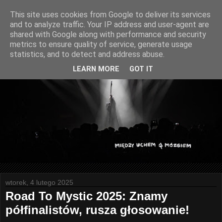
This site uses cookies from Google to deliver its services
and to analyze traffic. Your IP address and user-agent are
shared with Google along with performance and security
metrics to ensure quality of service, generate usage
statistics, and to detect and address abuse.
LEARN MORE
GOT IT
wtorek, 4 lutego 2025
Road To Mystic 2025: Znamy
półfinalistów, rusza głosowanie!