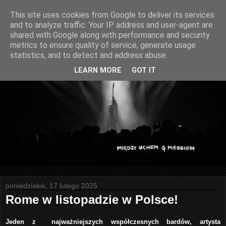
This site uses cookies from Google to deliver its services
and to analyze traffic. Your IP address and user-agent are
shared with Google along with performance and security
metrics to ensure quality of service, generate usage
statistics, and to detect and address abuse.
LEARN MORE
GOT IT
poniedziałek, 17 lutego 2025
Rome w listopadzie w Polsce!
Jeden z najważniejszych współczesnych bardów, artysta