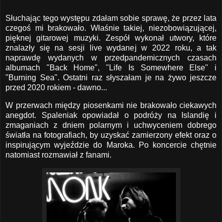
Słuchając tego występu zdałam sobie sprawę, że przez lata
czegoś mi brakowało. Właśnie takiej, niezobowiązującej,
pięknej gitarowej muzyki. Zespół wykonał utwory, które
znalazły się na sesji live wydanej w 2022 roku, a tak
naprawdę wydanych w przedpandemicznych czasach
albumach "Back Home", "Life Is Somewhere Else" i
"Burning Sea". Ostatni raz słyszałam je na żywo jeszcze
przed 2020 rokiem - dawno...
W przerwach między piosenkami nie brakowało ciekawych
anegdot. Spaleniak opowiadał o podróży na Islandię i
zmaganiach z dniem polarnym i uchwyceniem dobrego
światła na fotografiach, by uzyskać zamierzony efekt oraz o
inspirującym wyjeździe do Maroka. Po koncercie chętnie
natomiast rozmawiał z fanami.