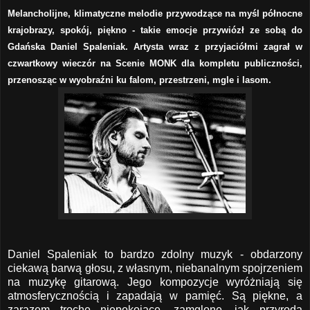
Melancholijne, klimatyczne melodie przywodzące na myśl północne
krajobrazy, spokój, piękno - takie emocje przywiózł ze sobą do
Gdańska Daniel Spaleniak. Artysta wraz z przyjaciółmi zagrał w
czwartkowy wieczór na Scenie MONK dla kompletu publiczności,
przenosząc w wyobraźni ku falom, przestrzeni, mgle i lasom.
Daniel Spaleniak to bardzo zdolny muzyk - obdarzony
ciekawą barwą głosu, z własnym, niebanalnym spojrzeniem
na muzykę gitarową. Jego kompozycje wyróżniają się
atmosferycznością i zapadają w pamięć. Są piękne, a
zarazem trochę niepokojące, zamglone, jak przyroda