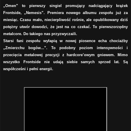
„Omen” to pierwszy singiel promujący nadciągający krążek
Frontside, „Nemesis”. Premiera nowego albumu zespołu już za
miesiąc. Czasu mało, niecierpliwość rośnie, ale opublikowany dziś
potężny utwór dowodzi, że jest na co czekać. To pierwszorzędny
metalcore. Do takiego nas przyzwyczaili.
Starsi fani zespołu wyłapią w nowej piosence echa chociażby
„Zmierzchu bogów...”. To podobny poziom intensywności i
przecięcia metalowej precyzji z hardcore’owym gniewem. Mimo
wszystko Frontside nie udają siebie samych sprzed lat. Są
współcześni i pełni energii.