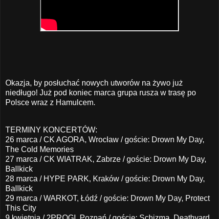
Okazja, by posłuchać nowych utworów na żywo już
niedługo! Już pod koniec marca grupa rusza w trasę po
Polsce wraz z Hamulcem.
TERMINY KONCERTÓW:
26 marca / CK AGORA, Wrocław / goście: Drown My Day,
The Cold Memories
27 marca / CK WIATRAK, Zabrze / goście: Drown My Day,
Ballkick
28 marca / HYPE PARK, Kraków / goście: Drown My Day,
Ballkick
29 marca / WARKOT, Łódź / goście: Drown My Day, Protect
This City
9 kwietnia / 2PROGI, Poznań / goście: Schizma, Deathyard