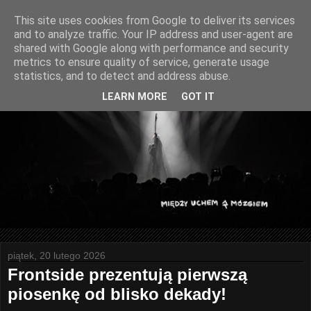
This site uses cookies from Google to deliver its services
and to analyze traffic. Your IP address and user-agent are
shared with Google along with performance and security
metrics to ensure quality of service, generate usage
statistics, and to detect and address abuse.
LEARN MORE
GOT IT
piątek, 20 lutego 2026
Frontside prezentują pierwszą
piosenkę od blisko dekady!