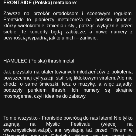
FRONTSIDE (Polska) metalcore:
Zawsze na przekór ortodoksom i scenowym regułom.
Frontside to pionierzy metalcore’a na polskim gruncie,
którzy wielokrotnie zmieniali styl, patrząc wyłącznie przed
siebie. Te koncerty będą zabójcze, a nowe numery z
pewnością wypadną jak to u nich – żarliwie.
HAMULEC (Polska) thrash metal:
Jak przystało na utalentowanych młodzieńców z pokolenia
powszechnej cyfryzacji, stali się tiktokowym viralem. Ale nie
chodzi o same śmieszki, lecz o muzykę, a więc zajadły,
podszyty punkiem thrash. Ich numery są skrajnie
moshogenne, czyli idealne do zabawy.
To nie wszystko - Frontside powrócą do nas latem! Nie tylko
zagrają na Mystic Festivalu (więcej na
www.mysticfestival.pl
), ale wystąpią też przed Trivium w