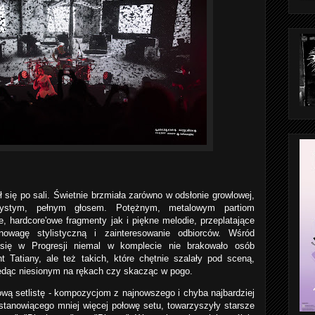
 się po sali. Świetnie brzmiała zarówno w odsłonie growlowej,
ystym, pełnym głosem. Potężnym, metalowym partiom
, hardcore'owe fragmenty jak i piękne melodie, przeplatające
owagę stylistyczną i zainteresowanie odbiorców. Wśród
a się w Progresji niemal w komplecie nie brakowało osób
t Tatiany, ale też takich, które chętnie szalały pod sceną,
ędąc niesionym na rękach czy skacząc w pogo.
jową setlistę - kompozycjom z najnowszego i chyba najbardziej
stanowiącego mniej więcej połowę setu, towarzyszyły starsze