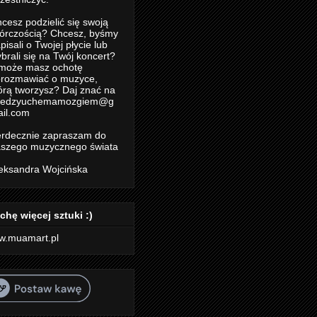
cesz podzielić się swoją
órczością? Chcesz, byśmy
pisali o Twojej płycie lub
brali się na Twój koncert?
może masz ochotę
rozmawiać o muzyce,
órą tworzysz? Daj znać na
iedzyuchemamozgiem@g
il.com
rdecznie zapraszam do
szego muzycznego świata
eksandra Wojcińska
chę więcej sztuki :)
w.muamart.pl