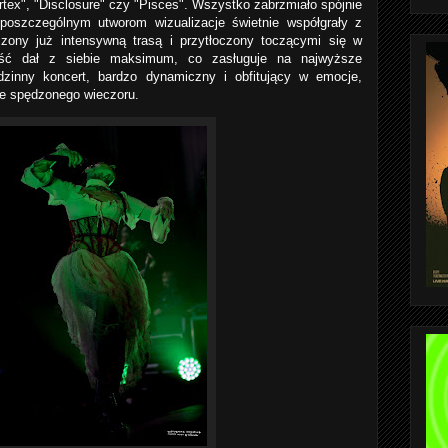
tex", "Disclosure" czy "Pisces". Wszystko zabrzmiało spójnie
 poszczególnym utworom wizualizacje świetnie współgrały z
ony już intensywną trasą i przytłoczony toczącymi się w
ość dał z siebie maksimum, co zasługuje na najwyższe
odzinny koncert, bardzo dynamiczny i obfitujący w emocje,
ze spędzonego wieczoru.