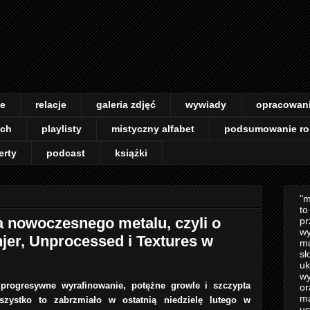
je
relacje
galeria zdjęć
wywiady
opracowan
ach
playlisty
mistyczny alfabet
podsumowanie ro
erty
podcast
książki
"m
to
 nowoczesnego metalu, czyli o
pr
wy
jer, Unprocessed i Textures w
mu
sł
uk
wy
 progresywne wyrafinowanie, potężne growle i szczypta
or
m
szystko to zabrzmiało w ostatnią niedzielę lutego w
uc