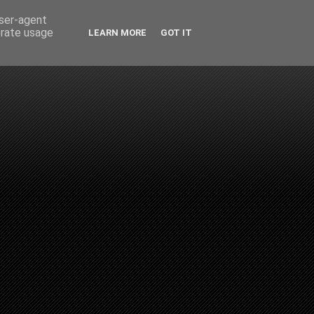
user-agent
erate usage
LEARN MORE
GOT IT