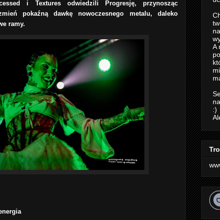
cessed i Textures odwiedzili Progresję, przynosząc
rzmień pokaźną dawkę nowoczesnego metalu, daleko
Ch
tw
we ramy.
na
wy
A 
po
kt
m
ma
Se
na
:)
Al
Tro
ww
energia