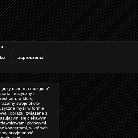
ia
ku
zaproszenia
iędzy uchem a mózgiem"
 portal muzyczny i
zestrzeń, w której
rażamy swoje około-
zyczne myśli w formie
owa i obrazu, związane z
azującymi się ciekawymi
dawnictwami płytowymi
az koncertami, w których
amy przyjemność
zestniczyć.