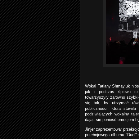
Wokal Tatiany Shmayluk niósł
jak i podczas śpiewu cz
towarzyszyły zarówno szybkie
się tak, by utrzymać równ
publiczności, która stawił
podziwiających wokalny talen
dając się ponieść emocjom b
Jinjer zaprezentował przekro
przebojowego albumu "Duel" 