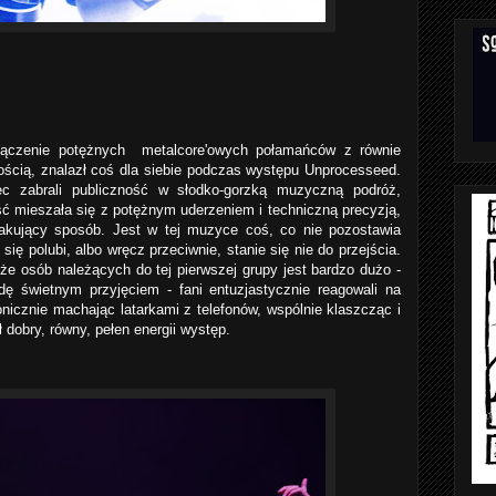
ołączenie potężnych metalcore'owych połamańców z równie
cią, znalazł coś dla siebie podczas występu Unprocesseed.
iec zabrali publiczność w słodko-gorzką muzyczną podróż,
ć mieszała się z potężnym uderzeniem i techniczną precyzją,
kakujący sposób. Jest w tej muzyce coś, co nie pozostawia
ię polubi, albo wręcz przeciwnie, stanie się nie do przejścia.
e osób należących do tej pierwszej grupy jest bardzo dużo -
dę świetnym przyjęciem - fani entuzjastycznie reagowali na
onicznie machając latarkami z telefonów, wspólnie klaszcząc i
ł dobry, równy, pełen energii występ.