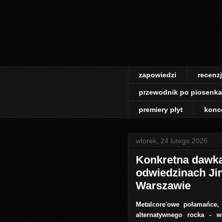
zapowiedzi
recenz
przewodnik po piosenk
premiery płyt
konc
wtorek, 24 lutego 2026
Konkretna dawka
odwiedzinach Jin
Warszawie
Metalcore'owe połamańce,
alternatywnego rocka - w