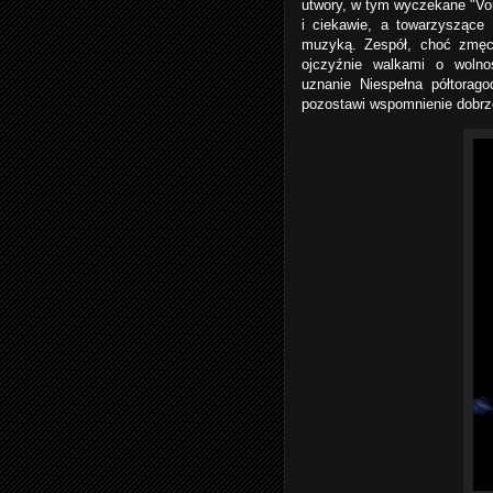
utwory, w tym wyczekane "Vor
i ciekawie, a towarzyszące
muzyką. Zespół, choć zmęcz
ojczyźnie walkami o woln
uznanie Niespełna półtorag
pozostawi wspomnienie dobr