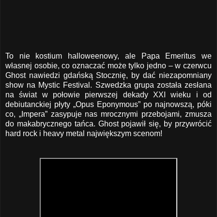
To nie kostium halloweenowy, ale Papa Emeritus we
własnej osobie, co oznaczać może tylko jedno – w czerwcu
Ghost nawiedzi gdańską Stocznię, by dać niezapomniany
show na Mystic Festival. Szwedzka grupa została zesłana
na świat w połowie pierwszej dekady
XXI wieku i od
debiutanckiej płyty „Opus Eponymous” po najnowszą, póki
co, „Impera” zasypuje nas mrocznymi przebojami, zmusza
do makabrycznego tańca. Ghost pojawił się, by przywrócić
hard rock i heavy metal największym scenom!