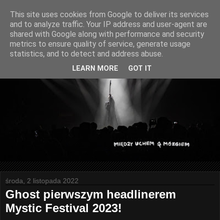
This site uses cookies from Google to deliver its services
and to analyze traffic. Your IP address and user-agent are
shared with Google along with performance and security
metrics to ensure quality of service, generate usage
statistics, and to detect and address abuse.
LEARN MORE
GOT IT
środa, 2 listopada 2022
Ghost pierwszym headlinerem
Mystic Festival 2023!