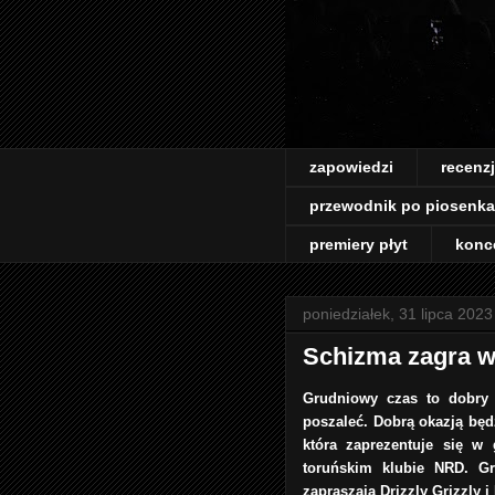
zapowiedzi
recenz
przewodnik po piosenk
premiery płyt
konc
poniedziałek, 31 lipca 2023
Schizma zagra w
Grudniowy czas to dobry 
poszaleć. Dobrą okazją będ
która zaprezentuje się w
toruńskim klubie NRD. Gr
zapraszają Drizzly Grizzly 