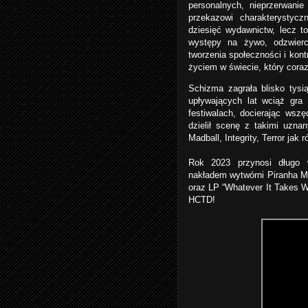
personalnych, nieprzerwanie
przekazowi charakterystyc
dziesięć wydawnictw, lecz t
występy na żywo, odzwierc
tworzenia społeczności i ko
życiem w świecie, który coraz
Schizma zagrała blisko tysi
upływających lat wciąż gra
festiwalach, docierając wszę
dzielił scenę z takimi uznan
Madball, Integrity, Terror jak
Rok 2023 przynosi długo 
nakładem wytwórni Piranha M
oraz LP “Whatever It Takes W
HCTD!