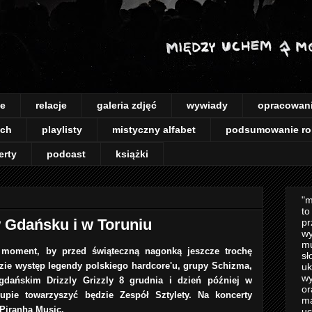
je
relacje
galeria zdjęć
wywiady
opracowan
ach
playlisty
mistyczny alfabet
podsumowanie ro
erty
podcast
książki
"m
to
 Gdańsku i w Toruniu
pr
wy
mu
moment, by przed świąteczną nagonką jeszcze trochę
sł
zie występ legendy polskiego hardcore'u, grupy Schizma,
uk
wy
 gdańskim Drizzly Grizzly 8 grudnia i dzień później w
or
upie towarzyszyć będzie Zespół Sztylety. Na koncerty
m
i Piranha Music.
uc