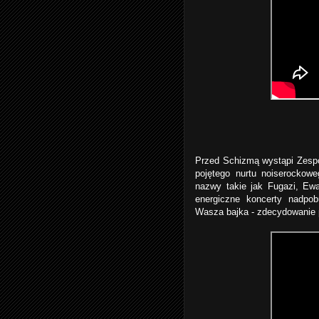
Przed Schizmą wystąpi Zespó
pojętego nurtu noiserockow
nazwy takie jak Fugazi, E
energiczne koncerty nadpo
Wasza bajka - zdecydowanie p