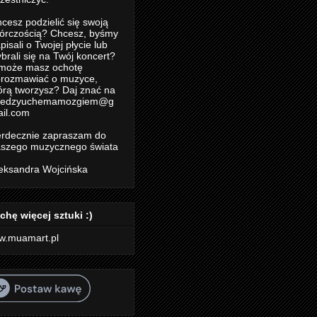
cesz podzielić się swoją
órczością? Chcesz, byśmy
pisali o Twojej płycie lub
brali się na Twój koncert?
może masz ochotę
rozmawiać o muzyce,
órą tworzysz? Daj znać na
iedzyuchemamozgiem@g
il.com
rdecznie zapraszam do
szego muzycznego świata
eksandra Wojcińska
chę więcej sztuki :)
w.muamart.pl