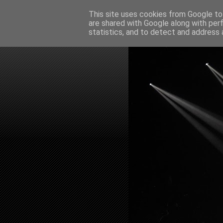
This site uses cookies from Google to 
are shared with Google along with per
statistics, and to detect and address 