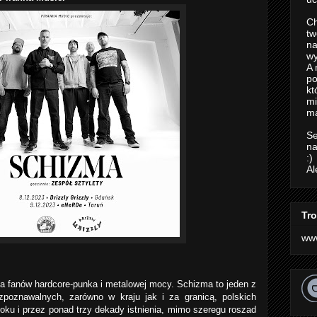
Ch
tw
na
wy
A 
po
kt
m
ma
Se
na
:)
Al
Tro
ww
la fanów hardcore-punka i metalowej mocy. Schizma to jeden z
rozpoznawalnych, zarówno w kraju jak i za granicą, polskich
oku i przez ponad trzy dekady istnienia, mimo szeregu roszad