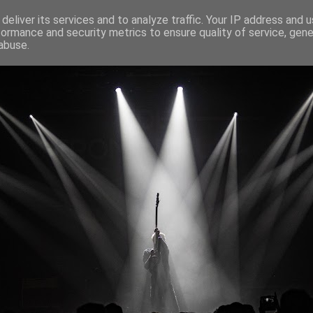
deliver its services and to analyze traffic. Your IP address and 
formance and security metrics to ensure quality of service, gen
abuse.