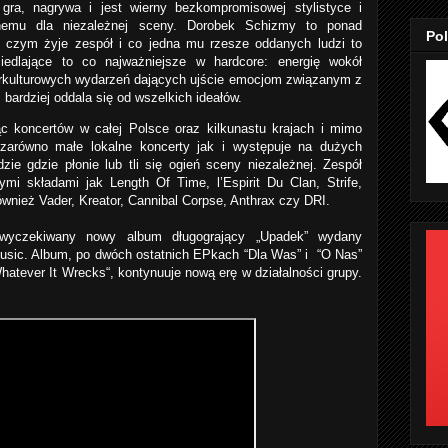
 gra, nagrywa i jest wierny bezkompromisowej stylistyce i
znemu dla niezależnej sceny. Dorobek Schizmy to ponad
Pol
o czym żyje zespół i co jedna mu rzesze oddanych ludzi to
iedlające to co najważniejsze w hardcore: energię wokół
ntrkulturowych wydarzeń dających ujście emocjom związanym z
 bardziej oddala się od wszelkich ideałów.
ąc koncertów w całej Polsce oraz kilkunastu krajach i mimo
 zarówno małe lokalne koncerty jak i występuje na dużych
dzie gdzie płonie lub tli się ogień sceny niezależnej. Zespół
ymi składami jak Length Of Time, l’Espirit Du Clan, Strife,
 również Vader, Kreator, Cannibal Corpse, Anthrax czy DRI.
wyczekiwany nowy album długogrający „Upadek” wydany
usic. Album, po dwóch ostatnich EPkach “Dla Was” i “O Nas”
hatever It Wrecks“, kontynuuje nową erę w działalności grupy.