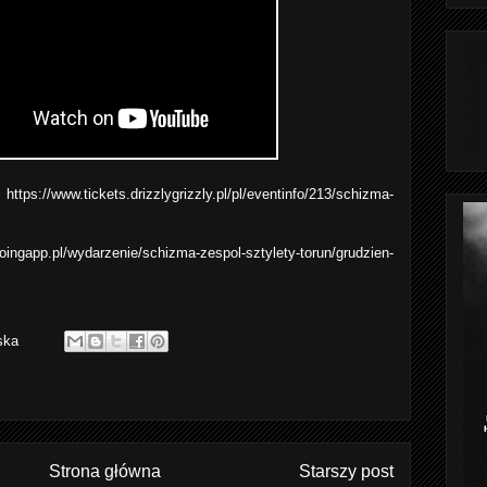
:
https://www.tickets.drizzlygrizzly.pl/pl/eventinfo/213/schizma-
goingapp.pl/wydarzenie/schizma-zespol-sztylety-torun/grudzien-
ska
Strona główna
Starszy post