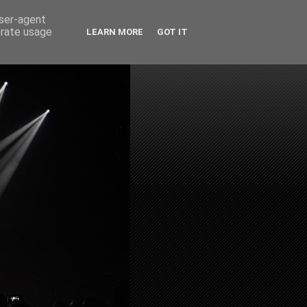
user-agent
erate usage
LEARN MORE
GOT IT