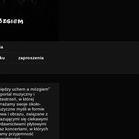
ia
ku
zaproszenia
iędzy uchem a mózgiem"
 portal muzyczny i
zestrzeń, w której
rażamy swoje około-
zyczne myśli w formie
owa i obrazu, związane z
azującymi się ciekawymi
dawnictwami płytowymi
az koncertami, w których
amy przyjemność
zestniczyć.