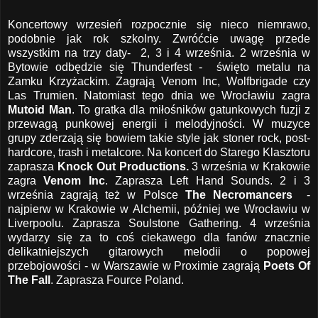
Koncertowy wrzesień rozpocznie się nieco niemrawo,
podobnie jak rok szkolny. Zwróćcie uwagę przede
wszystkim na trzy daty- 2, 3 i 4 września. 2 września w
Bytowie odbędzie się Thunderfest - święto metalu na
Zamku Krzyżackim. Zagrają Venom Inc, Wolfbrigade czy
Las Trumien. Natomiast tego dnia we Wrocławiu zagra
Mutoid Man
. To gratka dla miłośników gatunkowych fuzji z
przewagą punkowej energii i melodyjności. W muzyce
grupy zderzają się bowiem takie style jak stoner rock, post-
hardcore, trash i metalcore. Na koncert do Starego Klasztoru
zaprasza
Knock Out Productions.
3 września w Krakowie
zagra
Venom Inc
. Zaprasza Left Hand Sounds. 2 i 3
września zagrają też w Polsce
The Necromancers
-
najpierw w Krakowie w Alchemii, później we Wrocławiu w
Liverpoolu. Zaprasza Soulstone Gathering. 4 września
wydarzy się za to coś ciekawego dla fanów znacznie
delikatniejszych gitarowych melodii o popowej
przebojowości - w Warszawie w Proximie zagrają
Poets Of
The Fall
. Zaprasza Fource Poland.