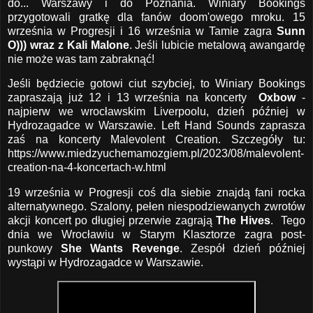
do... Warszawy i do Poznania. Winiary Bookings
przygotowali gratkę dla fanów doom'owego mroku. 15
września w Progresji i 16 września w Tamie zagra
Sunn
O))) wraz z Kali Malone
. Jeśli lubicie metalową awangardę
nie może was tam zabraknąć!
Jeśli będziecie gotowi ciut szybciej, to Winiary Bookings
zapraszają już 12 i 13 września na koncerty
Oxbow
-
najpierw we wrocławskim Liverpoolu, dzień później w
Hydrozagadce w Warszawie. Left Hand Sounds zaprasza
zaś na koncerty Malevolent Creation. Szczegóły tu:
https://www.miedzyuchemamozgiem.pl/2023/08/malevolent-
creation-na-4-koncertach-w.html
19 września w Progresji coś dla siebie znajdą fani rocka
alternatywnego. Szalony, pełen niespodziewanych zwrotów
akcji koncert po długiej przerwie zagrają
The Hives
. Tego
dnia we Wrocławiu w Starym Klasztorze zagra post-
punkowy
She Wants Revenge
. Zespół dzień później
wystąpi w Hydrozagadce w Warszawie.