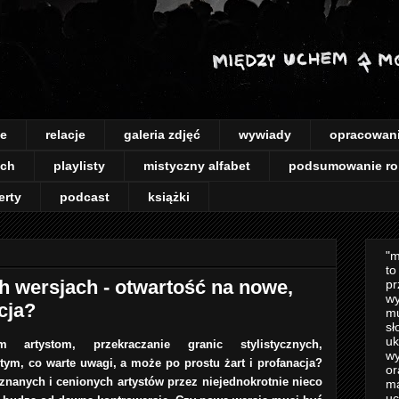
je
relacje
galeria zdjęć
wywiady
opracowan
ach
playlisty
mistyczny alfabet
podsumowanie ro
erty
podcast
książki
"m
to
h wersjach - otwartość na nowe,
pr
wy
cja?
mu
sł
uk
artystom, przekraczanie granic stylistycznych,
wy
tym, co warte uwagi, a może po prostu żart i profanacja?
or
znanych i cenionych artystów przez niejednokrotnie nieco
m
uc