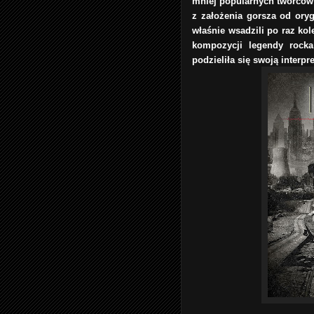
mniej popularnych twórców
z założenia gorsza od ory
właśnie wsadzili po raz ko
kompozycji legendy rocka
podzieliła się swoją interpr