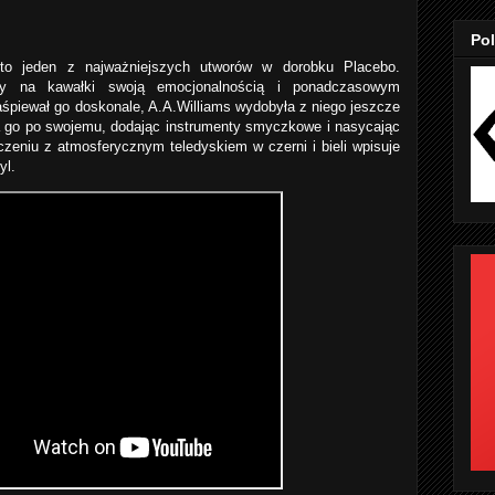
Pol
 to jeden z najważniejszych utworów w dorobku Placebo.
ący na kawałki swoją emocjonalnością i ponadczasowym
śpiewał go doskonale, A.A.Williams wydobyła z niego jeszcze
a go po swojemu, dodając instrumenty smyczkowe i nasycając
zeniu z atmosferycznym teledyskiem w czerni i bieli wpisuje
yl.