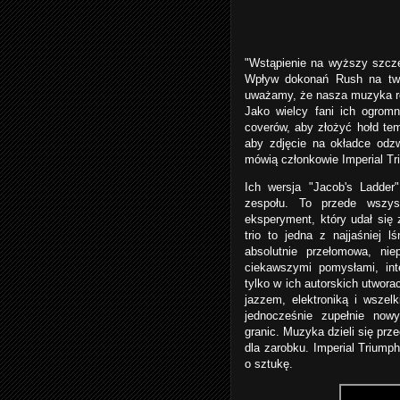
"Wstąpienie na wyższy szcze
Wpływ dokonań Rush na twór
uważamy, że nasza muzyka róż
Jako wielcy fani ich ogromn
coverów, aby złożyć hołd te
aby zdjęcie na okładce odzw
mówią członkowie Imperial T
Ich wersja "Jacob's Ladder
zespołu. To przede wszys
eksperyment, który udał się
trio to jedna z najjaśniej 
absolutnie przełomowa, ni
ciekawszymi pomysłami, int
tylko w ich autorskich utwora
jazzem, elektroniką i wszel
jednocześnie zupełnie no
granic. Muzyka dzieli się prze
dla zarobku. Imperial Triump
o sztukę.