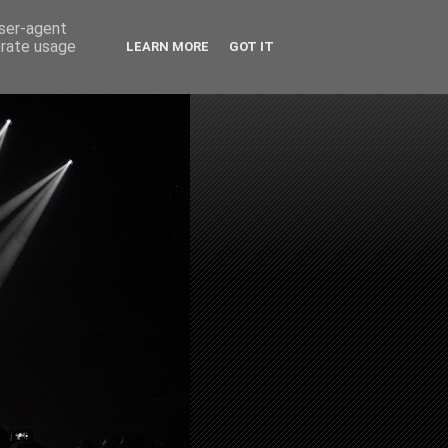
user-agent
erate usage
LEARN MORE
GOT IT