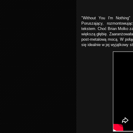
"Without You I'm Nothing"
Poruszający, rozmontowuj
tekstem. Choć Brian Molko za
większą głębię. Zaaranżował
post-metalową mocą. W połąc
się idealnie w jej wyjątkowy st