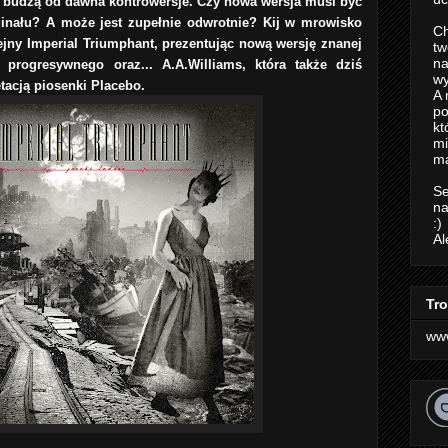
 budzą od dawna kontrowersje. Czy nowa wersja musi być
ginału? A może jest zupełnie odwrotnie? Kij w mrowisko
Ch
lejny Imperial Triumphant, prezentując nową wersję znanej
tw
na
 progresywnego oraz... A.A.Williams, która także dziś
wy
etacją piosenki Placebo.
A 
po
kt
m
ma
Se
na
:)
Al
Tro
ww