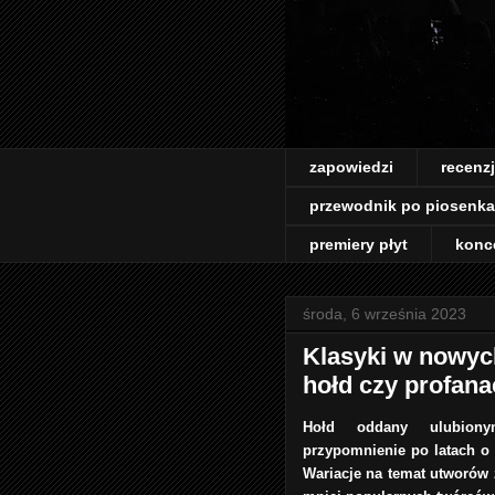
zapowiedzi
recenz
przewodnik po piosenk
premiery płyt
konc
środa, 6 września 2023
Klasyki w nowyc
hołd czy profana
Hołd oddany ulubionym 
przypomnienie po latach o 
Wariacje na temat utworów 