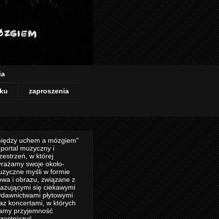
ia
ku
zaproszenia
iędzy uchem a mózgiem"
 portal muzyczny i
zestrzeń, w której
rażamy swoje około-
zyczne myśli w formie
owa i obrazu, związane z
azującymi się ciekawymi
dawnictwami płytowymi
az koncertami, w których
amy przyjemność
zestniczyć.