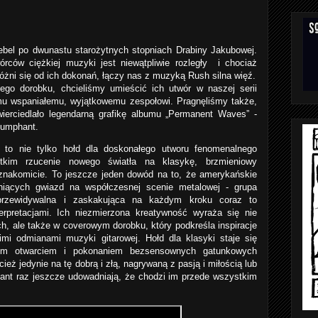
bel po dwunastu starożytnych stopniach Drabiny Jakubowej.
ców ciężkiej muzyki jest niewątpliwie rozległy i chociaż
ni się od ich dokonań, łączy nas z muzyką Rush silna więź.
ego dorobku, chcieliśmy umieścić ich utwór w naszej serii
mu wspaniałemu, wyjątkowemu zespołowi. Pragnęliśmy także,
ierciedlało legendarną grafikę albumu „Permanent Waves” -
riumphant.
" to nie tylko hołd dla doskonałego utworu fenomenalnego
tkim rzucenie nowego światła na klasykę, brzmieniowy
 znakomicie. To jeszcze jeden dowód na to, że amerykańskie
lśniących gwiazd na współczesnej scenie metalowej - grupa
eprzewidywalna i zaskakująca na każdym kroku coraz to
erpretacjami. Ich niezmierzona kreatywność wyraża się nie
ch, ale także w coverowym dorobku, który podkreśla inspiracje
kimi odmianami muzyki gitarowej. Hołd dla klasyki staje się
wym otwarciem i pokonaniem bezsensownych gatunkowych
cież jedynie na tę dobrą i złą, nagrywaną z pasją i miłością lub
hant raz jeszcze udowadniają, że chodzi im przede wszystkim