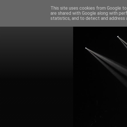
This site uses cookies from Google to 
are shared with Google along with per
statistics, and to detect and address 