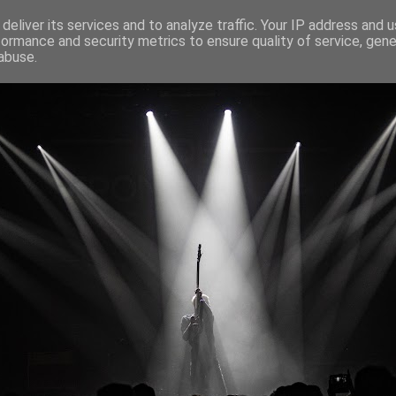
deliver its services and to analyze traffic. Your IP address and 
formance and security metrics to ensure quality of service, gen
abuse.