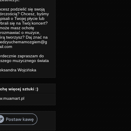
cesz podzielić się swoją
órczością? Chcesz, byśmy
pisali o Twojej płycie lub
brali się na Twój koncert?
może masz ochotę
rozmawiać o muzyce,
órą tworzysz? Daj znać na
iedzyuchemamozgiem@g
il.com
rdecznie zapraszam do
szego muzycznego świata
eksandra Wojcińska
chę więcej sztuki :)
w.muamart.pl