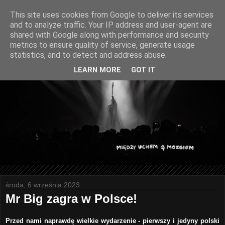
This site uses cookies from Google to deliver its services
and to analyze traffic. Your IP address and user-agent are
shared with Google along with performance and security
metrics to ensure quality of service, generate usage
statistics, and to detect and address abuse.
LEARN MORE
GOT IT
środa, 6 września 2023
Mr Big zagra w Polsce!
Przed nami naprawdę wielkie wydarzenie - pierwszy i jedyny polski