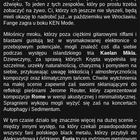
dźwięku. To jeden z tych zespołów, który po prostu trzeba
zobaczyć na żywo. Ci, którzy ich jeszcze nie słyszeli, będą
mieli okazję to nadrobić już...w październiku we Wrocławiu.
Fange zagra u boku KEN Mode.
Miłośnicy mroku, którzy poza ciężkimi gitarowymi riffami i
blastami gustują też w wysmakowanej elektronice o
przebojowym potencjale, mogli znaleźć coś dla siebie
podczas występu islandzkiego tria
Kaelan Mikla.
Dziewczyny, za sprawą których Krypta wypełniła się
szczelnie, urzekły naturalnością, charyzmą i pomysłem na
siebie, przykuwając uwagę lekkością i atmosferycznością
kompozycji oraz klimatycznym tańcem. Chwile wytchnienia
na małej scenie zapewnił zaś swoimi skłaniającymi do
refleksji pieśniami Jerome Reuter, który zaprezentował
kompozycje
Rome
w wersji akustycznej i minimalistycznej.
Spragnieni wykopu mogli wyżyć się zaś na koncertach
Autophagy i Sedimentum.
W tym czasie działo się znacznie więcej na dużej scenie -
między innymi występ, na który czekali prawdopodobnie
wszyscy fani polskiego black metalu, którzy przybyli do
Aleksandrowa Łódzkiego.
Furia
to na rodzimym metalowym