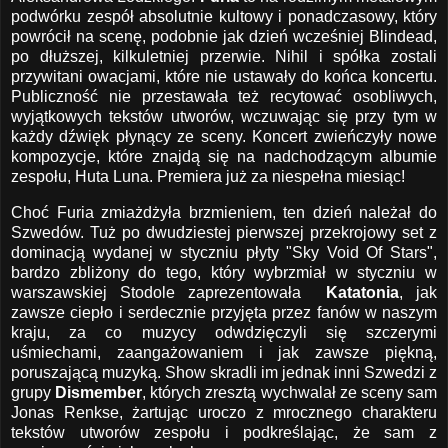
podwórku zespół absolutnie kultowy i ponadczasowy, który
powrócił na scenę, podobnie jak dzień wcześniej Blindead,
po dłuższej, kilkuletniej przerwie. Nihil i spółka zostali
przywitani owacjami, które nie ustawały do końca koncertu.
Publiczność nie przestawała też recytować osobliwych,
wyjątkowych tekstów utworów, wczuwając się przy tym w
każdy dźwięk płynący ze sceny. Koncert zwieńczyły nowe
kompozycje, które znajdą się na nadchodzącym albumie
zespołu, Huta Luna. Premiera już za niespełna miesiąc!
Choć Furia zmiażdżyła brzmieniem, ten dzień należał do
Szwedów. Tuż po dwudziestej pierwszej przekrojowy set z
dominacją wydanej w styczniu płyty "Sky Void Of Stars",
bardzo zbliżony do tego, który wybrzmiał w styczniu w
warszawskiej Stodole zaprezentowała
Katatonia
, jak
zawsze ciepło i serdecznie przyjęta przez fanów w naszym
kraju, za co muzycy odwdzięczyli się szczerymi
uśmiechami, zaangażowaniem i jak zawsze piękną,
poruszającą muzyką. Show skradli im jednak inni Szwedzi z
grupy
Dismember
, których zresztą wychwalał ze sceny sam
Jonas Renkse, żartując uroczo z mrocznego charakteru
tekstów utworów zespołu i podkreślając, że sam z