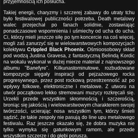
przyjemnością ich posłucha.
Takiej energii, charyzmy i szczerej zabawy do utraty tchu
było festiwalowej publiczności potrzeba. Death metalowy
walec przejechał po fanach solidnie, zostawiając
ponadczasowe wspomnienia i uśmiechy od ucha do ucha.
Ci, którzy mieli jeszcze siłę po tym koncercie na coś więcej,
mogli zaś zanurzyć się w wielowarstwowych kompozycjach
kolektywu
Crippled Black Phoenix
. Ośmioosobowy skład
pod wodzą Justina Gravesa, z fantastyczną Belindą Kordic
na wokalu wykonał w dużej mierze materiał z najnowszego
albumu "Banefyre". Kilkunastominutowe, rozbudowane
kompozycje sięgały inspiracji od pejzażowego rocka
progresywnego, przez post rockową przestrzenność aż po
wpływy folkowe, elektroniczne i metalowe. Z utworu na
utwór początkowo lekko stremowani muzycy rozkręcali się.
Urzekli przede wszystkim skromnością i szczerością,
broniąc się jakością i wielowarstwowym charakterem swojej
twórczości, ucierając nosa wszystkim tym, którzy śmieli
sądzić, że takie zespoły nie pasują do line upu metalowego
festiwalu. Raz jeszcze okazało się, że dobra muzyka nie
tylko wymyka się gatunkowym ramom, ale przede
wszystkim szczerze i do głębi porusza.