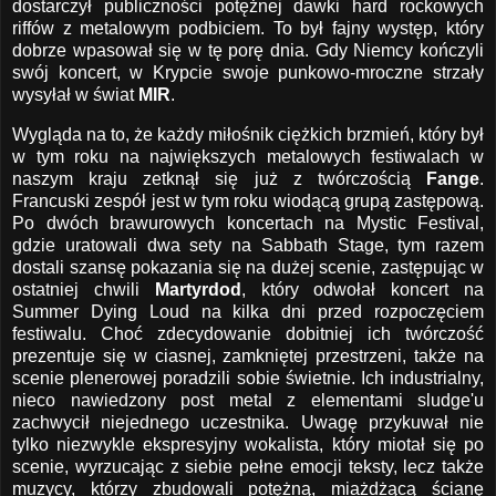
dostarczył publiczności potężnej dawki hard rockowych
riffów z metalowym podbiciem. To był fajny występ, który
dobrze wpasował się w tę porę dnia. Gdy Niemcy kończyli
swój koncert, w Krypcie swoje punkowo-mroczne strzały
wysyłał w świat
MIR
.
Wygląda na to, że każdy miłośnik ciężkich brzmień, który był
w tym roku na największych metalowych festiwalach w
naszym kraju zetknął się już z twórczością
Fange
.
Francuski zespół jest w tym roku wiodącą grupą zastępową.
Po dwóch brawurowych koncertach na Mystic Festival,
gdzie uratowali dwa sety na Sabbath Stage, tym razem
dostali szansę pokazania się na dużej scenie, zastępując w
ostatniej chwili
Martyrdod
, który odwołał koncert na
Summer Dying Loud na kilka dni przed rozpoczęciem
festiwalu. Choć zdecydowanie dobitniej ich twórczość
prezentuje się w ciasnej, zamkniętej przestrzeni, także na
scenie plenerowej poradzili sobie świetnie. Ich industrialny,
nieco nawiedzony post metal z elementami sludge'u
zachwycił niejednego uczestnika. Uwagę przykuwał nie
tylko niezwykle ekspresyjny wokalista, który miotał się po
scenie, wyrzucając z siebie pełne emocji teksty, lecz także
muzycy, którzy zbudowali potężną, miażdżącą ścianę