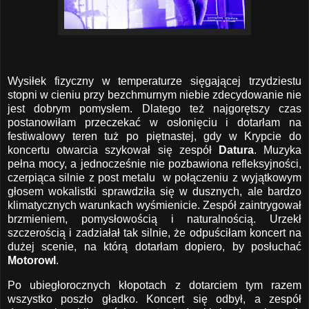
Wysiłek fizyczny w temperaturze sięgającej trzydziestu
stopni w cieniu przy bezchmurnym niebie zdecydowanie nie
jest dobrym pomysłem. Dlatego też najgorętszy czas
postanowiłam przeczekać w osłonięciu i dotarłam na
festiwalowy teren tuż po piętnastej, gdy w Krypcie do
koncertu otwarcia szykował się zespół
Datura
. Muzyka
pełna mocy, a jednocześnie nie pozbawiona refleksyjności,
czerpiąca silnie z post metalu w połączeniu z wyjątkowym
głosem wokalistki sprawdziła się w dusznych, ale bardzo
klimatycznych warunkach wyśmienicie. Zespół zaintrygował
brzmieniem, pomysłowością i naturalnością. Urzekł
szczerością i zadziałał tak silnie, że odpuściłam koncert na
dużej scenie, na którą dotarłam dopiero, by posłuchać
Motorowl
.
Po ubiegłorocznych kłopotach z dotarciem tym razem
wszystko poszło gładko. Koncert się odbył, a zespół