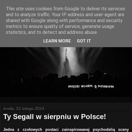
This site uses cookies from Google to deliver its services
and to analyze traffic. Your IP address and user-agent are
shared with Google along with performance and security
metrics to ensure quality of service, generate usage
statistics, and to detect and address abuse.
LEARN MORE
GOT IT
środa, 21 lutego 2024
Ty Segall w sierpniu w Polsce!
Jedna z czołowych postaci zainspirowanej psychodelią sceny