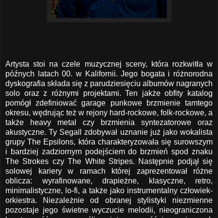
Artysta stoi na czele muzycznej sceny, która rozkwitła w
późnych latach 00. w Kalifornii. Jego bogata i różnorodna
dyskografia składa się z parudziesięciu albumów nagranych
solo oraz z różnymi projektami. Ten jakże obfity katalog
pomógł zdefiniować garage punkowe brzmienie tamtego
okresu, wędrując też w rejony hard-rockowe, folk-rockowe, a
także heavy metal czy brzmienia syntezatorowe oraz
akustyczne. Ty Segall zdobywał uznanie już jako wokalista
grupy The Epsilons, która charakteryzowała się surowszym
i bardziej zadziornym podejściem do brzmień spod znaku
The Strokes czy The White Stripes. Następnie podjął się
solowej kariery w ramach której zaprezentował różne
oblicza: wyrafinowane, drapieżne, klasyczne, retro,
minimalistyczne, lo-fi, a także jako instrumentalny człowiek-
orkiestra. Niezależnie od obranej stylistyki niezmienne
pozostaje jego świetne wyczucie melodii, nieograniczona