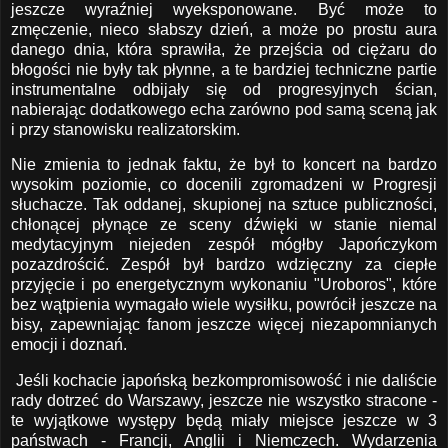
jeszcze wyraźniej wyeksponowane. Być może to
zmęczenie, nieco słabszy dzień, a może po prostu aura
danego dnia, która sprawiła, że przejścia od ciężaru do
błogości nie były tak płynne, a te bardziej techniczne partie
instrumentalne odbijały się od progresyjnych ścian,
nabierając dodatkowego echa zarówno pod samą sceną jak
i przy stanowisku realizatorskim.
Nie zmienia to jednak faktu, że był to koncert na bardzo
wysokim poziomie, co docenili zgromadzeni w Progresji
słuchacze. Tak oddanej, skupionej na sztuce publiczności,
chłonącej płynące ze sceny dźwięki w stanie niemal
medytacyjnym niejeden zespół mógłby Japończykom
pozazdrościć. Zespół był bardzo wdzięczny za ciepłe
przyjęcie i po energetycznym wykonaniu "Uroboros", które
bez wątpienia wymagało wiele wysiłku, powrócił jeszcze na
bisy, zapewniając fanom jeszcze więcej niezapomnianych
emocji i doznań.
Jeśli kochacie japońską bezkompromisowość i nie daliście
rady dotrzeć do Warszawy, jeszcze nie wszystko stracone -
te wyjątkowe występy będą miały miejsce jeszcze w 3
państwach - Francji, Anglii i Niemczech. Wydarzenia