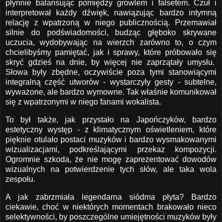
płynnie balansując pomiędzy growlem i falsetem. Czuł i
interpretował każdy dźwięk, nawiązując bardzo intymną
relację z wpatrzoną w niego publicznością. Przemawiał
silnie do podświadomości, budząc głęboko skrywane
uczucia, wydobywając na wierzch zarówno to, o czym
chcielibyśmy pamiętać, jak i sprawy, które próbowało się
skryć gdzieś na dnie, by więcej nie zaprzątały umysłu.
Słowa były zbędne, oczywiście poza tymi stanowiącymi
integralną część utworów - wystarczyły gesty - subtelne,
wyważone, ale bardzo wymowne. Tak właśnie komunikował
się z wpatrzonymi w niego fanami wokalista.
To był także, jak przystało na Japończyków, bardzo
estetyczny występ - z klimatycznym oświetleniem, które
pięknie otulało postaci muzyków i bardzo wysmakowanymi
wizualizacjami, podkreślającymi przekaz kompozycji.
Ogromnie szkoda, że nie mogę zaprezentować dowodów
wizualnych na potwierdzenie tych słów, ale taka wola
zespołu.
A jak zabrzmiała legendarna siódma płyta? Bardzo
ciekawie, choć w niektórych momentach brakowało nieco
selektywności, by poszczególne umiejętności muzyków były