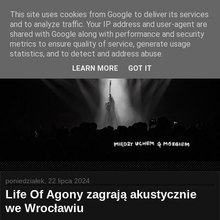
This site uses cookies from Google to deliver its services
and to analyze traffic. Your IP address and user-agent are
shared with Google along with performance and security
metrics to ensure quality of service, generate usage
statistics, and to detect and address abuse.
LEARN MORE
GOT IT
poniedziałek, 22 lipca 2024
Life Of Agony zagrają akustycznie
we Wrocławiu