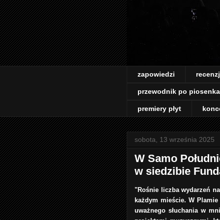
zapowiedzi
recenz
przewodnik po piosenk
premiery płyt
konc
sobota, 13 września 2025
W Samo Południe
w siedzibie Fund
"Rośnie liczba wydarzeń na
każdym mieście. W Plamie 
uważnego słuchania w mnie