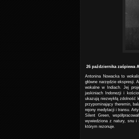
26 października zaśpiewa 
Antonina Nowacka to wokalis
główne narzędzie ekspresji. 
wokalne w Indiach. Jej pr
jaskiniach Indonezji i kośc
ukazują niezwykłą zdolność 
przypominający theremin, ba
rejony medytacji i transu. Ar
Silent Green, współpracow
wywiedziona z natury, snu i 
którym rezonuje.