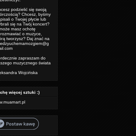
cesz podzielić się swoją
órczością? Chcesz, byśmy
pisali o Twojej płycie lub
brali się na Twój koncert?
może masz ochotę
rozmawiać o muzyce,
órą tworzysz? Daj znać na
iedzyuchemamozgiem@g
il.com
rdecznie zapraszam do
szego muzycznego świata
eksandra Wojcińska
chę więcej sztuki :)
w.muamart.pl