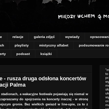
je
relacje
galeria zdjęć
wywiady
opracowan
ach
playlisty
mistyczny alfabet
podsumowanie ro
erty
podcast
książki
"m
to
 - rusza druga odsłona koncertów
pr
wy
acji Palma
mu
sł
uk
 stadionach, a wakacyjne festiwale pojawiają się niemal w
wy
zapraszamy do spojrzenia na koncerty inaczej - w stronę
or
jszym gronie. Bez wielkich gwiazd w line-upie, za to z
m
uc