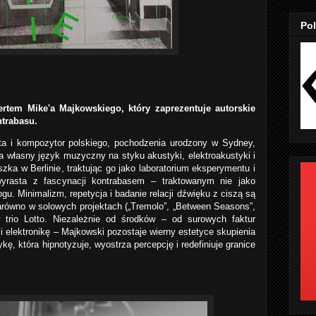
Pol
ertem Mike'a Majkowskiego, który zaprezentuje autorskie
ntrabasu.
ta i kompozytor polskiego, pochodzenia urodzony w Sydney,
 własny język muzyczny na styku akustyki, elektroakustyki i
szka w Berlinie, traktując go jako laboratorium eksperymentu i
yrasta z fascynacji kontrabasem – traktowanym nie jako
ogu. Minimalizm, repetycja i badanie relacji dźwięku z ciszą są
równo w solowych projektach („Tremolo”, „Between Seasons”,
w trio Lotto. Niezależnie od środków – od surowych faktur
i elektronikę – Majkowski pozostaje wierny estetyce skupienia
kę, która hipnotyzuje, wyostrza percepcję i redefiniuje granice