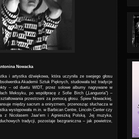
Antonina Nowacka
tka i artystka dźwiękowa, która uczyniła ze swojego głosu
Absolwentka Akademii Sztuk Pięknych, studiowała też tradycje
ojekty – od duetu WIDT, przez solowe albumy nagrywane w
iołach Meksyku, po współpracę z Sofie Birch („Languoria”) –
kształtowania przestrzeni za pomocą głosu. Śpiew Nowackiej,
lansuje między sacrum a oniryzmem, przenosząc słuchacza w
tystka występowała m.in. w Barbican Centre, Lincoln Center czy
ała z Nicolasem Jaar’em i Agnieszką Polską. Jej muzyka,
duchowych tradycji, pozostaje bezgraniczna – jak powietrze,