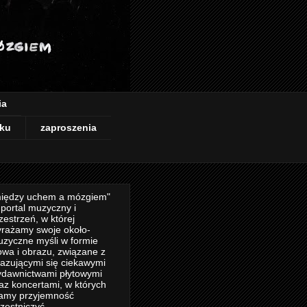
ia
ku
zaproszenia
iędzy uchem a mózgiem"
 portal muzyczny i
zestrzeń, w której
rażamy swoje około-
zyczne myśli w formie
owa i obrazu, związane z
azującymi się ciekawymi
dawnictwami płytowymi
az koncertami, w których
amy przyjemność
zestniczyć.