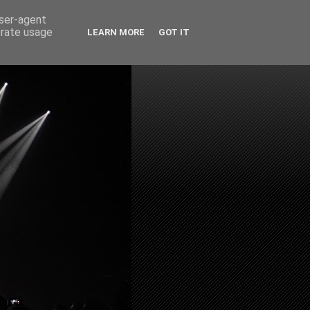
user-agent
erate usage
LEARN MORE
GOT IT