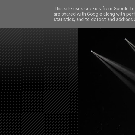
This site uses cookies from Google to 
are shared with Google along with per
statistics, and to detect and address 