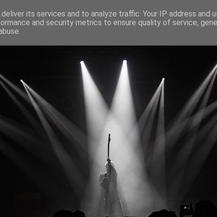
deliver its services and to analyze traffic. Your IP address and 
formance and security metrics to ensure quality of service, gen
abuse.