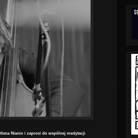
tlana Nianio i zaprosi do wspólnej medytacji