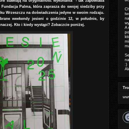
óre stawiają na oryginalność wykonania" - tak zapowiada
 Fundacja Palma, która zaprasza do swojej siedziby przy
Ch
sku Wrzeszczu na doświadczenia jedyne w swoim rodzaju.
tw
na
rane weekendy jesieni o godzinie 12, w południe, by
wy
naczej. Kto i kiedy wystąpi? Zobaczcie poniżej.
A 
po
kt
m
ma
Se
na
:)
Al
Tro
ww