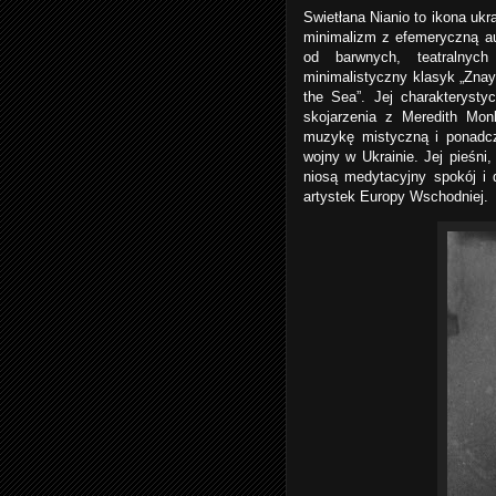
Swietłana Nianio to ikona ukr
minimalizm z efemeryczną au
od barwnych, teatralnyc
minimalistyczny klasyk „Zna
the Sea”. Jej charakteryst
skojarzenia z Meredith Monk
muzykę mistyczną i ponadcza
wojny w Ukrainie. Jej pieśni
niosą medytacyjny spokój i 
artystek Europy Wschodniej.