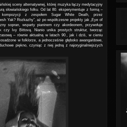
aińskiej sceny alternatywnej, której muzyka łączy medytacyjny
rą słowiańskiego folku. Od lat 80. eksperymentuje z formą –
h kompozycji z zespołem Sugar White Death, przez
yesh Yak? Rozkazhy”, aż po współczesne projekty jak „Eye of
yczny sopran, wsparty pianinem czy akordeonem, przywołuje
 czy Ivy Bittovą. Nianio unika prostych struktur, tworząc
sową – równie aktualną w latach 90., jak i dziś, w cieniu
, osadzone w folklorze, a jednocześnie głęboko awangardowe,
duchowe piękno, czyniąc z niej jedną z najoryginalniejszych