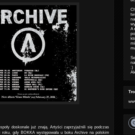
Ch
tw
na
wy
A 
po
kt
m
ma
Se
na
:)
Al
Tro
ww
społy doskonale już znają. Artyści zaprzyjaźnili się podczas
3 roku, gdy BOKKA występowała u boku Archive na polskim