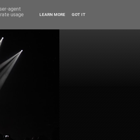
user-agent
erate usage
LEARN MORE
GOT IT