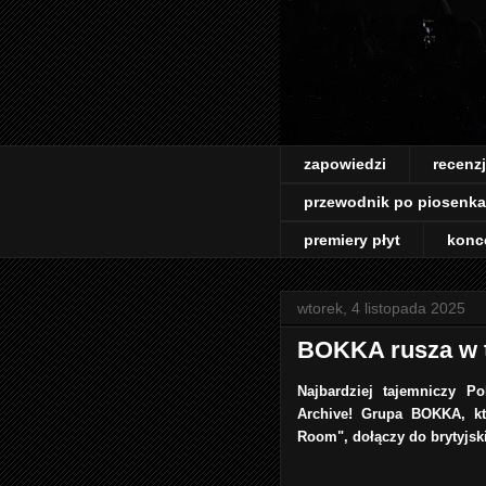
zapowiedzi
recenz
przewodnik po piosenk
premiery płyt
konc
wtorek, 4 listopada 2025
BOKKA rusza w t
Najbardziej tajemniczy P
Archive! Grupa BOKKA, kt
Room", dołączy do brytyjsk