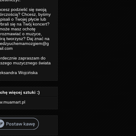
cesz podzielić się swoją
órczością? Chcesz, byśmy
pisali o Twojej płycie lub
brali się na Twój koncert?
może masz ochotę
rozmawiać o muzyce,
órą tworzysz? Daj znać na
iedzyuchemamozgiem@g
il.com
rdecznie zapraszam do
szego muzycznego świata
eksandra Wojcińska
chę więcej sztuki :)
w.muamart.pl