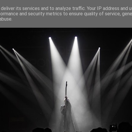
deliver its services and to analyze traffic. Your IP address and 
formance and security metrics to ensure quality of service, gen
abuse.