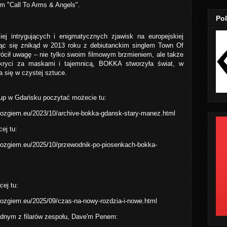
um "Call To Arms & Angels".
Pol
ej intrygujących i enigmatycznych zjawisk na europejskiej
ając się znikąd w 2013 roku z debiutanckim singlem Town Of
rócił uwagę – nie tylko swoim filmowym brzmieniem, ale także
Skryci za maskami i tajemnicą, BOKKA stworzyła świat, w
 się w czystej sztuce.
rup w Gdańsku poczytać możecie tu:
zgiem.eu/2023/10/archive-bokka-gdansk-stary-manez.html
ej tu:
zgiem.eu/2025/10/przewodnik-po-piosenkach-bokka-
cej tu:
zgiem.eu/2025/09/czas-na-nowy-rozdzia-i-nowe.html
jednym z filarów zespołu, Dave'm Penem: