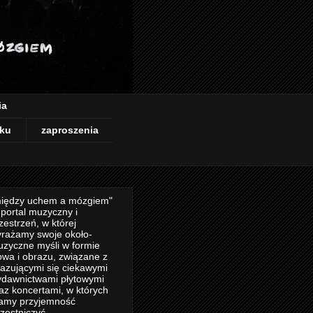
ia
ku
zaproszenia
iędzy uchem a mózgiem"
 portal muzyczny i
zestrzeń, w której
rażamy swoje około-
zyczne myśli w formie
owa i obrazu, związane z
azującymi się ciekawymi
dawnictwami płytowymi
az koncertami, w których
amy przyjemność
zestniczyć.