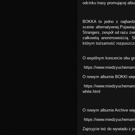
odcinku trasy promującej alb
BOKKA to jedno z najbardzi
scenie alternatywnej.Pojawi
Strangers, zespół od razu zw
całkowitą anonimowością. 
którym tożsamość rozpuszcza
O wspólnym koncercie obu g
https://www.miedzyuchemamo
O nowym albumie BOKKI więc
https://www.miedzyuchemamo
white.html
O nowym albumie Archive wię
https://www.miedzyuchemamo
Zajrzyjcie też do wywiadu z 