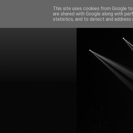
This site uses cookies from Google to 
are shared with Google along with per
statistics, and to detect and address 