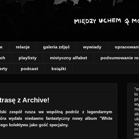
je
relacje
galeria zdjęć
wywiady
opracowan
ach
playlisty
mistyczny alfabet
podsumowanie ro
erty
podcast
książki
"m
to
rasę z Archive!
pr
wy
mu
olski zespół rusza we wspólną podróż z legendarnym
sł
óra wydała niedawno fantastyczny nowy album "White
uk
wy
iego kolektywu jako gość specjalny.
or
m
uc