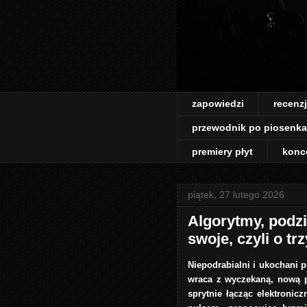
zapowiedzi
recenz
przewodnik po piosenk
premiery płyt
konc
piątek, 27 lutego 2026
Algorytmy, podzia
swoje, czyli o t
Niepodrabialni i ukochani p
wraca z wyczekaną, nową p
sprytnie łącząc elektroni