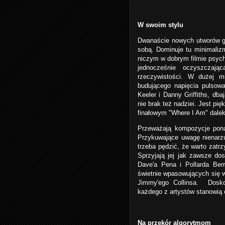
W swoim stylu
Dwanaście nowych utworów gr
sobą. Dominuje tu minimalizm
niczym w dobrym filmie psyc
jednocześnie oczyszczają
rzeczywistości. W dużej mi
budującego napięcia pulsowa
Keeler i Danny Griffiths, dba
nie brak też nadziei. Jest pi
finałowym "Where I Am" dalek
Przeważają kompozycje pona
Przykuwające uwagę nienarz
trzeba pędzić, że warto zatrz
Sprzyjają jej jak zawsze do
Dave'a Pena i Pollarda Ber
świetnie wpasowujących się w
Jimmy'ego Collinsa. Doskon
każdego z artystów stanowią o
Na przekór algorytmom