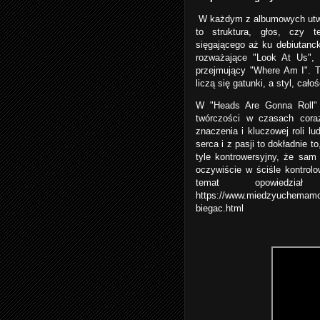
W każdym z albumowych utwor
to struktura, głos, czy t
sięgającego aż ku debiutanck
rozważające "Look At Us", 
przejmujący "Where Am I". T
liczą się gatunki, a styl, cał
W "Heads Are Gonna Roll" 
twórczości w czasach coraz 
znaczenia i kluczowej roli l
serca i z pasji to dokładnie 
tyle kontrowersyjny, że sam
oczywiście w ściśle kontrol
temat opowied
https://www.miedzyuchemamoz
biegac.html