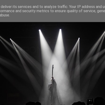
deliver its services and to analyze traffic. Your IP address and 
formance and security metrics to ensure quality of service, gen
abuse.