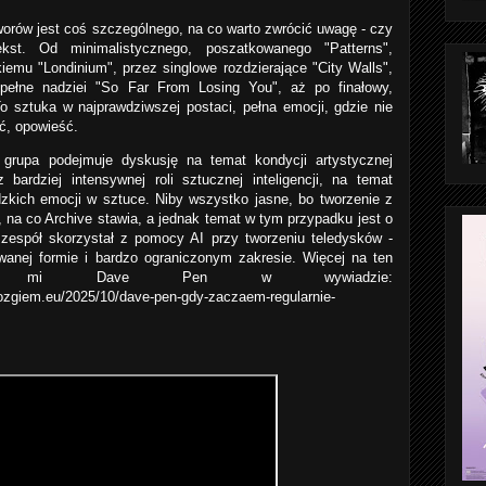
ów jest coś szczególnego, na co warto zwrócić uwagę - czy
ekst. Od minimalistycznego, poszatkowanego "Patterns",
iemu "Londinium", przez singlowe rozdzierające "City Walls",
pełne nadziei "So Far From Losing You", aż po finałowy,
o sztuka w najprawdziwszej postaci, pełna emocji, gdzie nie
ość, opowieść.
grupa podejmuje dyskusję na temat kondycji artystycznej
bardziej intensywnej roli sztucznej inteligencji, na temat
udzkich emocji w sztuce. Niby wszystko jasne, bo tworzenie z
to, na co Archive stawia, a jednak temat w tym przypadku jest o
 zespół skorzystał z pomocy AI przy tworzeniu teledysków -
owanej formie i bardzo ograniczonym zakresie. Więcej na ten
ział mi Dave Pen w wywiadzie:
giem.eu/2025/10/dave-pen-gdy-zaczaem-regularnie-