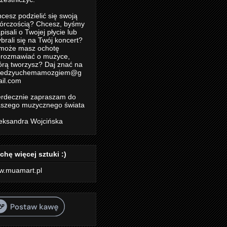
cesz podzielić się swoją
órczością? Chcesz, byśmy
pisali o Twojej płycie lub
brali się na Twój koncert?
może masz ochotę
rozmawiać o muzyce,
órą tworzysz? Daj znać na
iedzyuchemamozgiem@g
il.com
rdecznie zapraszam do
szego muzycznego świata
eksandra Wojcińska
chę więcej sztuki :)
w.muamart.pl