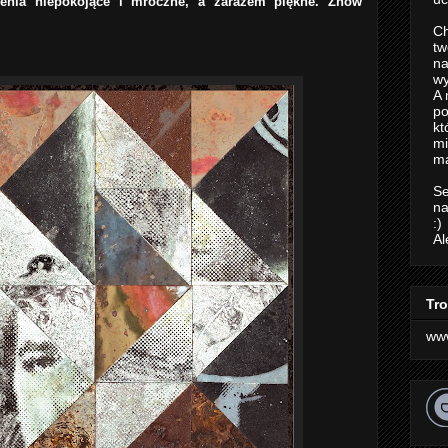
enia niepokojące i mroczne, a zarazem piękne. Znów
Ch
tw
na
wy
A 
po
kt
m
ma
Se
na
:)
Al
Tro
ww