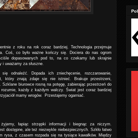
Pol
ntnie z roku na rok coraz bardziej. Technologia przejmuje
ia. Coś, co było ważne kończy się. Dociera do nas ogrom
 ściśle dopasowanych pod to, na co czekamy lub skrajnie
y i uważamy za słuszne.
 się odnaleźć. Dopada ich zniechęcenie, rozczarowanie,
t, który znają zdaje się nie istnieć. Brakuje przestrzeni,
o. Szklane biurowce rosną na potęgę, zabierając przestrzeń do
e rozumie, każdy z każdym walczy. Świat jest coraz bardziej
 przyjaciół mamy wrogów. Przestajemy ogarniać.
żyjemy, łapiąc strzępki informacji i biegnąc za niczym.
est dostępne, ale też niezwykle niebezpiecznych. Szkło łatwo
im rysa, z czasem rozpada się na tysiące kawałków. Między