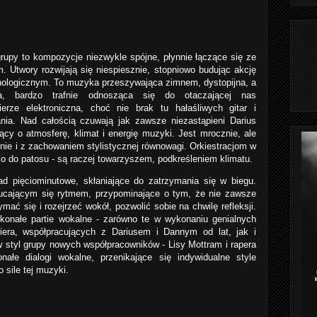
upy to kompozycje niezwykle spójne, płynnie łączące się ze
. Utwory rozwijają się niespiesznie, stopniowo budując akcję
hologicznym. To muzyka przeszywająca zimnem, dystopijna, a
ca, bardzo trafnie odnosząca się do otaczającej nas
erze elektroniczna, choć nie brak tu hałaśliwych gitar i
nia. Nad całością czuwają jak zawsze niezastąpieni Darius
jący o atmosferę, klimat i energię muzyki. Jest mrocznie, ale
ęknie i z zachowaniem stylistycznej równowagi. Orkiestracjom w
o do patosu - są raczej towarzyszem, podkreśleniem klimatu.
d pięciominutowe, skłaniające do zatrzymania się w biegu.
ucającym się rytmem, przypominające o tym, że nie zawsze
ymać się i rozejrzeć wokół, pozwolić sobie na chwilę refleksji.
skonałe partie wokalne - zarówno te w wykonaniu genialnych
riera, współpracujących z Dariusem i Dannym od lat, jak i
 styl grupy nowych współpracowników - Lisy Mottram i rapera
ałe dialogi wokalne, przenikające się indywidualne style
 sile tej muzyki.