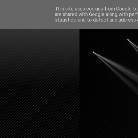
This site uses cookies from Google to 
are shared with Google along with per
statistics, and to detect and address 