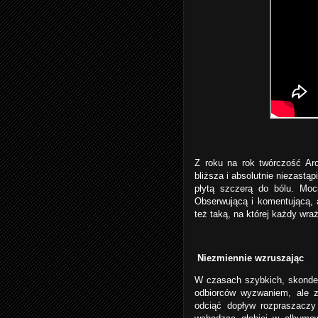
Z roku na rok twórczość Ar
bliższa i absolutnie niezastąp
płytą szczerą do bólu. Moc
Obserwującą i komentującą, al
też taką, na której każdy wra
Niezmiennie wzruszając
W czasach szybkich, skonden
odbiorców wyzwaniem, ale z
odciąć dopływ rozpraszaczy