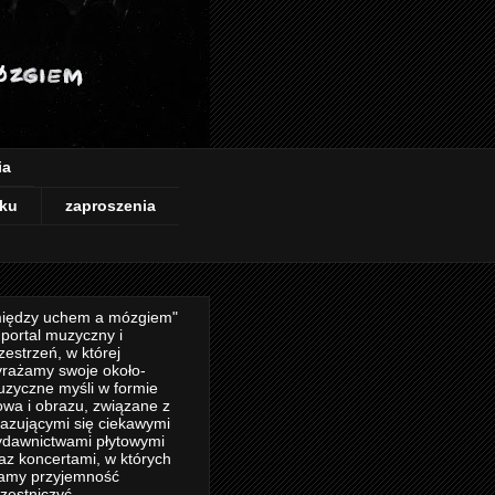
ia
ku
zaproszenia
iędzy uchem a mózgiem"
 portal muzyczny i
zestrzeń, w której
rażamy swoje około-
zyczne myśli w formie
owa i obrazu, związane z
azującymi się ciekawymi
dawnictwami płytowymi
az koncertami, w których
amy przyjemność
zestniczyć.