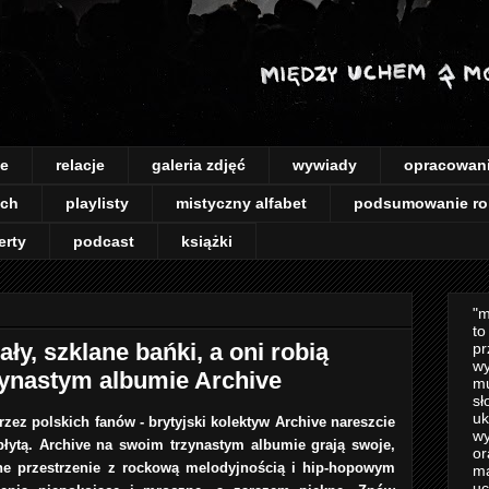
je
relacje
galeria zdjęć
wywiady
opracowan
ach
playlisty
mistyczny alfabet
podsumowanie ro
erty
podcast
książki
"m
to
ły, szklane bańki, a oni robią
pr
wy
rzynastym albumie Archive
mu
sł
uk
rzez polskich fanów - brytyjski kolektyw Archive nareszcie
wy
łytą. Archive na swoim trzynastym albumie grają swoje,
or
czne przestrzenie z rockową melodyjnością i hip-hopowym
m
uc