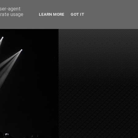
user-agent
erate usage
LEARN MORE
GOT IT