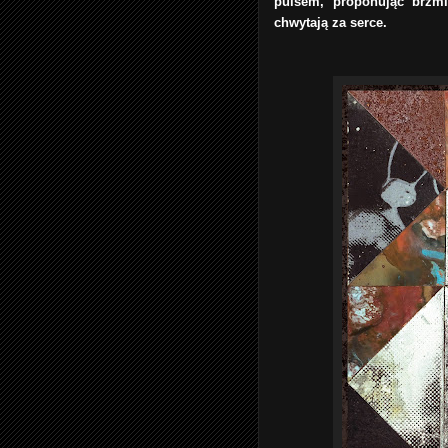
pulsem, proponując brzmi
chwytają za serce.