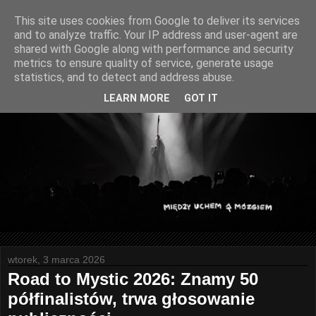
This site uses cookies from Google to deliver its services
and to analyze traffic. Your IP address and user-agent are
shared with Google along with performance and security
metrics to ensure quality of service, generate usage
statistics, and to detect and address abuse.
LEARN MORE
GOT IT
wtorek, 3 marca 2026
Road to Mystic 2026: Znamy 50
półfinalistów, trwa głosowanie