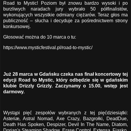
Road to Mystic! Poziom był znowu bardzo wysoki i po
burzliwych naradach jury wybrało 50 półfinalistów,
wykonujących wszystkie odmiany ciężarów. Teraz głos ma
publiczność – słucha i decyduje za pośrednictwem strony
konkursowej.
Głosować można do 10 marca o tu:
https://www.mysticfestival.pl/road-to-mystic/
Już 28 marca w Gdańsku czeka nas finał koncertowy tej
edycji Road to Mystic, który odbędzie się w gdańskim
klubie Drizzly Grizzly. Zaczynamy o 15.00, wstęp jest
darmowy.
Wystąpi pięć zespołów wybranych z tej pięćdziesiątki:
Asteriæ, Astral Nomad, Axe Crazy, Bazgrołki, DeadDue,
Death Has Spoken, Despizer, Devil In The Name, Diatom,
Dorian's Steaming Shadow, Erase Control, Extensa, Fiasko,